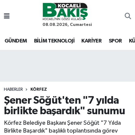
Kocaeli Nöbetçi Eczaneler
08.08.2026, Cumartesi
Kocaeli Hava Durumu
GÜNDEM
BİLİM TEKNOLOJİ
KARİYER
SPOR
KÜ
Kocaeli Trafik Yoğunluk Haritası
Süper Lig Puan Durumu ve Fikstür
Tüm Manşetler
HABERLER
KÖRFEZ
Şener Söğüt'ten "7 yılda
Son Dakika Haberleri
birlikte başardık" sunumu
Haber Arşivi
Körfez Belediye Başkanı Şener Söğüt "7 Yılda
Birlikte Başardık" başlıklı toplantısında görev