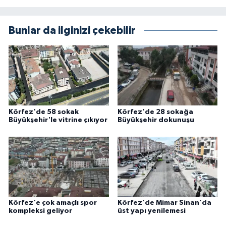
Bunlar da ilginizi çekebilir
Körfez'de 58 sokak
Körfez'de 28 sokağa
Büyükşehir'le vitrine çıkıyor
Büyükşehir dokunuşu
Körfez'e çok amaçlı spor
Körfez'de Mimar Sinan'da
kompleksi geliyor
üst yapı yenilemesi