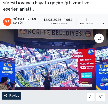
süresi boyunca hayata geçirdiği hizmet ve
eserleri anlattı.
YÜKSEL ERCAN
12.05.2026 - 14:14
1
EDITÖR
YAYINLANMA
PAYLAŞIM
OKUN
Paylaş
-
+
A
A