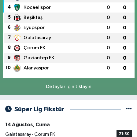
4
Kocaelispor
0
0
5
Beşiktaş
0
0
6
Eyüpspor
0
0
7
Galatasaray
0
0
8
Çorum FK
0
0
9
Gaziantep FK
0
0
10
Alanyaspor
0
0
Detaylar için tıklayın
Süper Lig Fikstür
14 Ağustos, Cuma
Galatasaray - Çorum FK
21:30