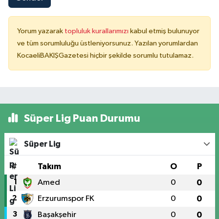
Yorum yazarak
topluluk kurallarımızı
kabul etmiş bulunuyor
ve tüm sorumluluğu üstleniyorsunuz. Yazılan yorumlardan
KocaeliBAKIŞGazetesi hiçbir şekilde sorumlu tutulamaz.
Süper Lig Puan Durumu
Süper Lig
#
Takım
O
P
1
Amed
0
0
2
Erzurumspor FK
0
0
3
Başakşehir
0
0