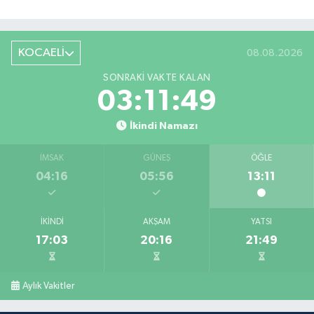
KOCAELİ
08.08.2026
SONRAKI VAKTE KALAN
03:11:48
İkindi Namazı
İMSAK
GÜNEŞ
ÖĞLE
04:16
05:56
13:11
İKINDI
AKŞAM
YATSI
17:03
20:16
21:49
Aylık Vakitler