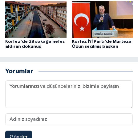
Körfez'de 28 sokağa nefes
Körfez İYİ Parti'de Murteza
aldıran dokunuş
Özün seçilmiş başkan
Yorumlar
Gönder