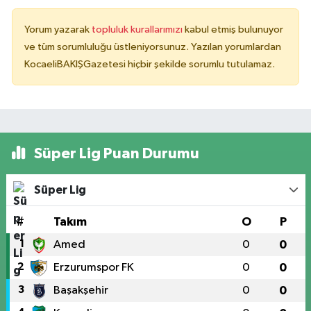
Yorum yazarak
topluluk kurallarımızı
kabul etmiş bulunuyor
ve tüm sorumluluğu üstleniyorsunuz. Yazılan yorumlardan
KocaeliBAKIŞGazetesi hiçbir şekilde sorumlu tutulamaz.
Süper Lig Puan Durumu
Süper Lig
#
Takım
O
P
1
Amed
0
0
2
Erzurumspor FK
0
0
3
Başakşehir
0
0