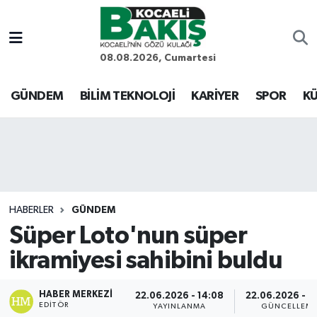
Kocaeli Nöbetçi Eczaneler
08.08.2026, Cumartesi
Kocaeli Hava Durumu
GÜNDEM
BİLİM TEKNOLOJİ
KARİYER
SPOR
KÜ
Kocaeli Trafik Yoğunluk Haritası
Süper Lig Puan Durumu ve Fikstür
Tüm Manşetler
HABERLER
GÜNDEM
Süper Loto'nun süper
Son Dakika Haberleri
ikramiyesi sahibini buldu
Haber Arşivi
HABER MERKEZI
22.06.2026 - 14:08
22.06.2026 - 1
EDITÖR
YAYINLANMA
GÜNCELLEM