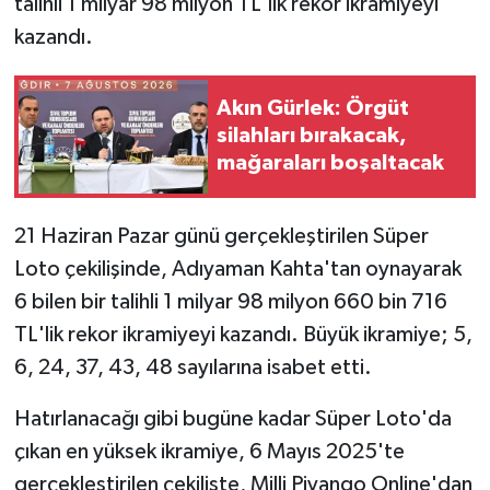
talihli 1 milyar 98 milyon TL'lik rekor ikramiyeyi
kazandı.
Akın Gürlek: Örgüt
silahları bırakacak,
mağaraları boşaltacak
21 Haziran Pazar günü gerçekleştirilen Süper
Loto çekilişinde, Adıyaman Kahta'tan oynayarak
6 bilen bir talihli 1 milyar 98 milyon 660 bin 716
TL'lik rekor ikramiyeyi kazandı. Büyük ikramiye; 5,
6, 24, 37, 43, 48 sayılarına isabet etti.
Hatırlanacağı gibi bugüne kadar Süper Loto'da
çıkan en yüksek ikramiye, 6 Mayıs 2025'te
gerçekleştirilen çekilişte, Milli Piyango Online'dan