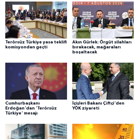
Terörsüz Türkiye yasa teklifi
Akın Gürlek: Örgüt silahları
komisyondan geçti
bırakacak, mağaraları
boşaltacak
Cumhurbaşkanı
İçişleri Bakanı Çiftçi'den
Erdoğan'dan 'Terörsüz
YÖK ziyareti
Türkiye' mesajı