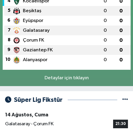
4
Kocaelispor
0
0
5
Beşiktaş
0
0
6
Eyüpspor
0
0
7
Galatasaray
0
0
8
Çorum FK
0
0
9
Gaziantep FK
0
0
10
Alanyaspor
0
0
Detaylar için tıklayın
Süper Lig Fikstür
14 Ağustos, Cuma
Galatasaray - Çorum FK
21:30