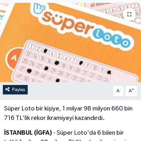
Paylaş
-
+
A
A
Süper Loto bir kişiye, 1 milyar 98 milyon 660 bin
716 TL'lik rekor ikramiyeyi kazandırdı.
İSTANBUL (İGFA)
- Süper Loto'da 6 bilen bir