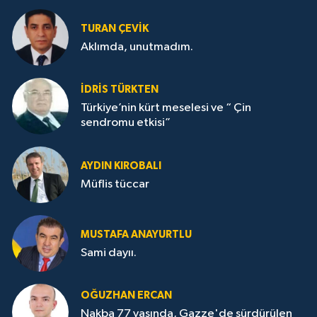
TURAN ÇEVİK
Aklımda, unutmadım.
İDRİS TÜRKTEN
Türkiye’nin kürt meselesi ve “ Çin
sendromu etkisi”
AYDIN KIROBALI
Müflis tüccar
MUSTAFA ANAYURTLU
Sami dayıı.
OĞUZHAN ERCAN
Nakba 77 yaşında, Gazze'de sürdürülen