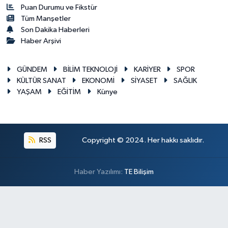
Puan Durumu ve Fikstür
Tüm Manşetler
Son Dakika Haberleri
Haber Arşivi
GÜNDEM
BİLİM TEKNOLOJİ
KARİYER
SPOR
KÜLTÜR SANAT
EKONOMİ
SİYASET
SAĞLIK
YAŞAM
EĞİTİM
Künye
RSS
Copyright © 2024. Her hakkı saklıdır.
Haber Yazılımı:
TE Bilişim