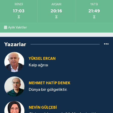
İKINDI
AKŞAM
YATSI
17:03
20:16
21:49
Aylık Vakitler
Yazarlar
YÜKSEL ERCAN
Kalp ağrısı
MEHMET HATİP DENEK
Dünya bir gölgeliktir.
NEVİN GÜLÇEBİ