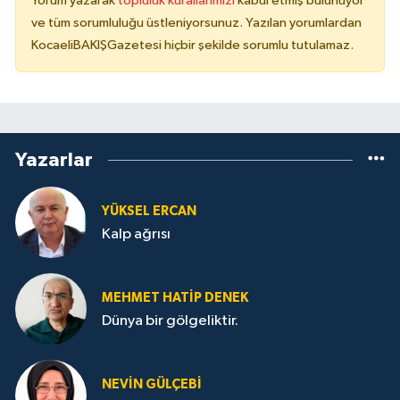
Yorum yazarak
topluluk kurallarımızı
kabul etmiş bulunuyor
ve tüm sorumluluğu üstleniyorsunuz. Yazılan yorumlardan
KocaeliBAKIŞGazetesi hiçbir şekilde sorumlu tutulamaz.
Yazarlar
YÜKSEL ERCAN
Kalp ağrısı
MEHMET HATİP DENEK
Dünya bir gölgeliktir.
NEVİN GÜLÇEBİ