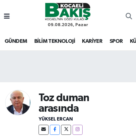
Kocaeli Nöbetçi Eczaneler
09.08.2026, Pazar
Kocaeli Hava Durumu
GÜNDEM
BİLİM TEKNOLOJİ
KARİYER
SPOR
KÜ
Kocaeli Trafik Yoğunluk Haritası
Süper Lig Puan Durumu ve Fikstür
Tüm Manşetler
Toz duman
Son Dakika Haberleri
arasında
Haber Arşivi
YÜKSEL ERCAN