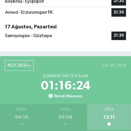
Beşiktaş - Eyüpspor
21:30
Amed - Erzurumspor FK
21:30
17 Ağustos, Pazartesi
Samsunspor - Göztepe
21:30
KOCAELİ
08.08.2026
SONRAKI VAKTE KALAN
01:16:23
İkindi Namazı
İMSAK
GÜNEŞ
ÖĞLE
04:16
05:56
13:11