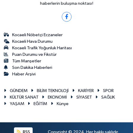
haberlerin buluşma noktası!
Kocaeli Nöbetçi Eczaneler
Kocaeli Hava Durumu
Kocaeli Trafik Yoğunluk Haritası
Puan Durumu ve Fikstür
Tüm Manşetler
Son Dakika Haberleri
Haber Arşivi
GÜNDEM
BİLİM TEKNOLOJİ
KARİYER
SPOR
KÜLTÜR SANAT
EKONOMİ
SİYASET
SAĞLIK
YAŞAM
EĞİTİM
Künye
RSS
Copyright © 2024. Her hakkı saklıdır.