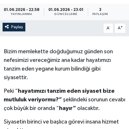
01.06.2026 - 22:58
01.06.2026 - 23:01
3
YAYINLANMA
GÜNCELLEME
PAYLAŞIM
Paylaş
-
+
A
A
Bizim memlekette doğduğumuz günden son
nefesimizi vereceğimiz ana kadar hayatımızı
tanzim eden yegane kurum bilindiği gibi
siyasettir.
Peki “
hayatımızı tanzim eden siyaset bize
mutluluk veriyormu?”
şeklindeki sorunun cevabı
çok büyük bir oranda “
hayır”
olacaktır.
Siyasetin birinci ve başlıca görevi insana hizmet