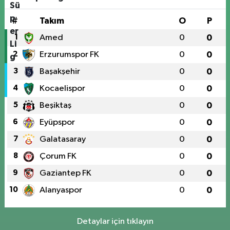
#
Takım
O
P
1
Amed
0
0
2
Erzurumspor FK
0
0
3
Başakşehir
0
0
4
Kocaelispor
0
0
5
Beşiktaş
0
0
6
Eyüpspor
0
0
7
Galatasaray
0
0
8
Çorum FK
0
0
9
Gaziantep FK
0
0
10
Alanyaspor
0
0
Detaylar için tıklayın