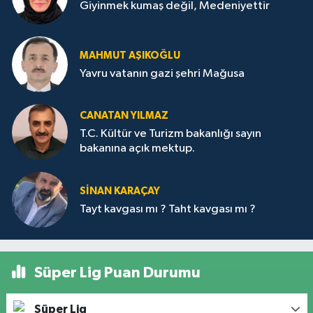
Giyinmek kumaş değil, Medeniyettir
MAHMUT AŞIKOĞLU
Yavru vatanın gazi şehri Mağusa
CANATAN YILMAZ
T.C. Kültür ve Turizm bakanlığı sayın
bakanına açık mektup.
SİNAN KARAÇAY
Tayt kavgası mı ? Taht kavgası mı ?
Süper Lig Puan Durumu
Süper Lig