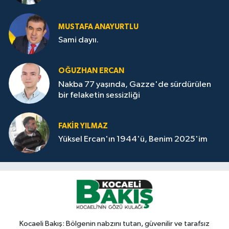
MUSTAFA ANAYURTLU
Sami dayıı.
OĞUZHAN ERCAN
Nakba 77 yaşında, Gazze'de sürdürülen
bir felaketin sessizliği
FAKİR YILMAZ
Yüksel Ercan'ın 1944'ü, Benim 2025'im
Kocaeli Bakış: Bölgenin nabzını tutan, güvenilir ve tarafsız