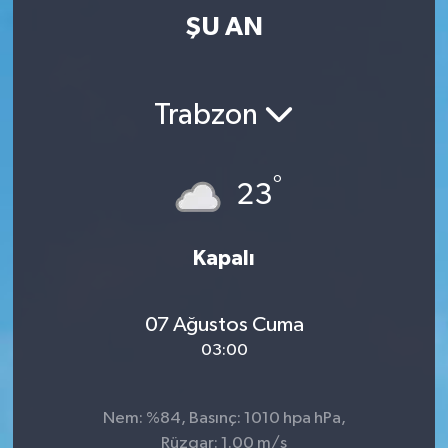
ŞU AN
Trabzon
°
23
Kapalı
07 Ağustos Cuma
03:00
Nem: %84, Basınç: 1010 hpa hPa,
Rüzgar: 1.00 m/s