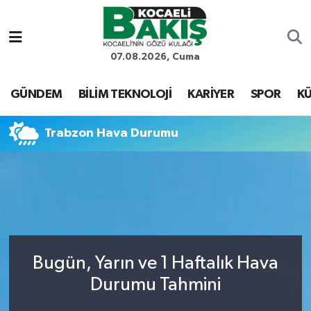
Kocaeli Nöbetçi Eczaneler
07.08.2026, Cuma
Kocaeli Hava Durumu
GÜNDEM
BİLİM TEKNOLOJİ
KARİYER
SPOR
KÜ
Kocaeli Trafik Yoğunluk Haritası
Trabzon Hava Durumu
Süper Lig Puan Durumu ve Fikstür
Tüm Manşetler
Son Dakika Haberleri
Bugün, Yarın ve 1 Haftalık Hava
Haber Arşivi
Durumu Tahmini