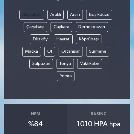
Akçaabat
Araklı
Arsin
Beşikdüzü
Çarşıbaşı
Çaykara
Dernekpazarı
Düzköy
Hayrat
Köprübaşı
Maçka
Of
Ortahisar
Sürmene
Şalpazarı
Tonya
Vakfıkebir
Yomra
NEM
BASINÇ
%84
1010 HPA
hpa