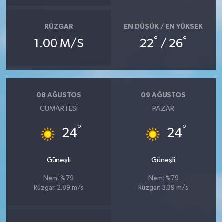
RÜZGAR
EN DÜŞÜK / EN YÜKSEK
°
°
1.00 M/S
22
/ 26
08 AĞUSTOS
09 AĞUSTOS
CUMARTESI
PAZAR
°
°
24
24
Güneşli
Güneşli
Nem: %79
Nem: %79
Rüzgar: 2.89 m/s
Rüzgar: 3.39 m/s