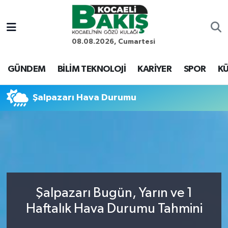
Kocaeli Nöbetçi Eczaneler
08.08.2026, Cumartesi
Kocaeli Hava Durumu
GÜNDEM
BİLİM TEKNOLOJİ
KARİYER
SPOR
KÜ
Kocaeli Trafik Yoğunluk Haritası
Şalpazarı Hava Durumu
Süper Lig Puan Durumu ve Fikstür
Tüm Manşetler
Son Dakika Haberleri
Şalpazarı Bugün, Yarın ve 1
Haber Arşivi
Haftalık Hava Durumu Tahmini