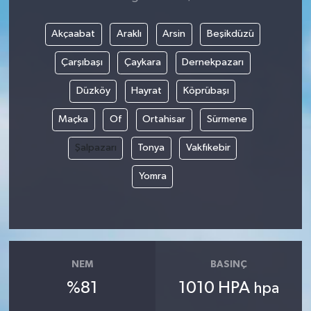
Akçaabat
Araklı
Arsin
Beşikdüzü
Çarşıbaşı
Çaykara
Dernekpazarı
Düzköy
Hayrat
Köprübaşı
Maçka
Of
Ortahisar
Sürmene
Şalpazarı
Tonya
Vakfıkebir
Yomra
NEM
BASINÇ
%81
1010 HPA
hpa