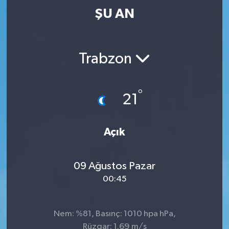
ŞU AN
Trabzon
°
21
Açık
09 Ağustos Pazar
00:45
Nem: %81, Basınç: 1010 hpa hPa,
Rüzgar: 1.69 m/s