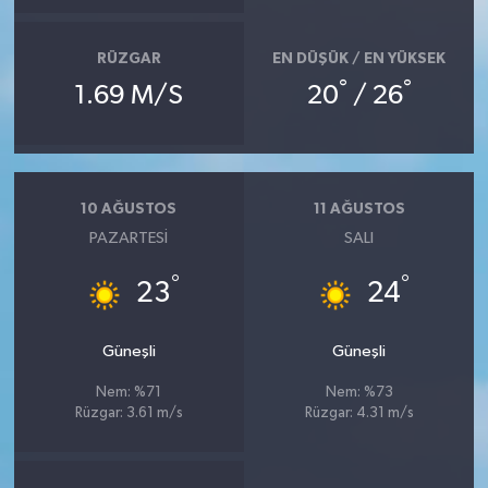
RÜZGAR
EN DÜŞÜK / EN YÜKSEK
°
°
1.69 M/S
20
/ 26
10 AĞUSTOS
11 AĞUSTOS
PAZARTESI
SALI
°
°
23
24
Güneşli
Güneşli
Nem: %71
Nem: %73
Rüzgar: 3.61 m/s
Rüzgar: 4.31 m/s