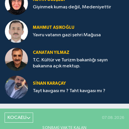
Giyinmek kumaş değil, Medeniyettir
MAHMUT AŞIKOĞLU
Yavru vatanın gazi şehri Mağusa
CANATAN YILMAZ
T.C. Kültür ve Turizm bakanlığı sayın
bakanına açık mektup.
SİNAN KARAÇAY
Tayt kavgası mı ? Taht kavgası mı ?
KOCAELİ
07.08.2026
SONRAKI VAKTE KALAN