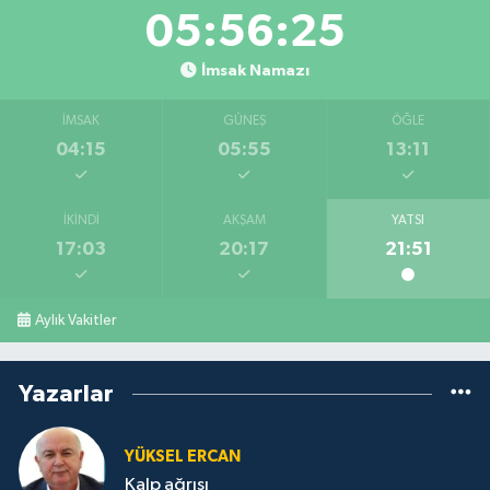
05:56:25
İmsak Namazı
İMSAK
GÜNEŞ
ÖĞLE
04:15
05:55
13:11
İKINDI
AKŞAM
YATSI
17:03
20:17
21:51
Aylık Vakitler
Yazarlar
YÜKSEL ERCAN
Kalp ağrısı