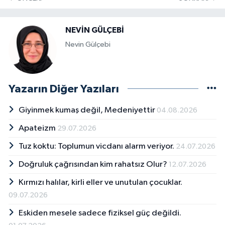
NEVİN GÜLÇEBİ
Nevin Gülçebi
Yazarın Diğer Yazıları
Giyinmek kumaş değil, Medeniyettir
04.08.2026
Apateizm
29.07.2026
Tuz koktu: Toplumun vicdanı alarm veriyor.
24.07.2026
Doğruluk çağrısından kim rahatsız Olur?
12.07.2026
Kırmızı halılar, kirli eller ve unutulan çocuklar.
09.07.2026
Eskiden mesele sadece fiziksel güç değildi.