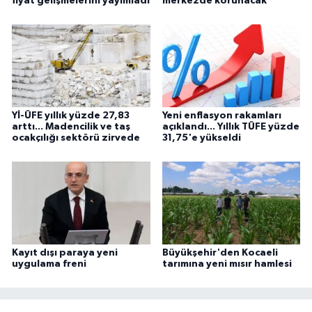
fiyat gelişmelerini yayımladı
merkezde korunacak
Yİ-ÜFE yıllık yüzde 27,83
Yeni enflasyon rakamları
arttı... Madencilik ve taş
açıklandı... Yıllık TÜFE yüzde
ocakçılığı sektörü zirvede
31,75'e yükseldi
Kayıt dışı paraya yeni
Büyükşehir'den Kocaeli
uygulama freni
tarımına yeni mısır hamlesi