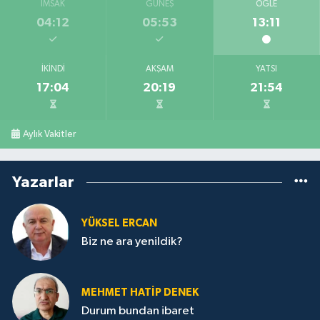
İMSAK
GÜNEŞ
ÖĞLE
04:12
05:53
13:11
İKINDI
AKŞAM
YATSI
17:04
20:19
21:54
Aylık Vakitler
Yazarlar
YÜKSEL ERCAN
Biz ne ara yenildik?
MEHMET HATİP DENEK
Durum bundan ibaret