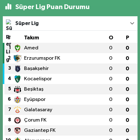
Süper Lig Puan Durumu
Süper Lig
#
Takım
O
P
1
Amed
0
0
2
Erzurumspor FK
0
0
3
Başakşehir
0
0
4
Kocaelispor
0
0
5
Beşiktaş
0
0
6
Eyüpspor
0
0
7
Galatasaray
0
0
8
Çorum FK
0
0
9
Gaziantep FK
0
0