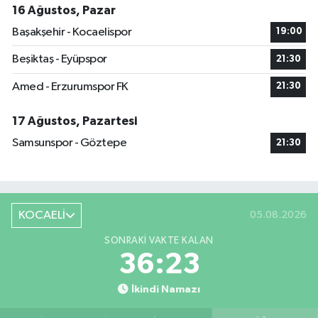
16 Ağustos, Pazar
Başakşehir - Kocaelispor
19:00
Beşiktaş - Eyüpspor
21:30
Amed - Erzurumspor FK
21:30
17 Ağustos, Pazartesi
Samsunspor - Göztepe
21:30
KOCAELİ
05.08.2026
SONRAKI VAKTE KALAN
36:23
İkindi Namazı