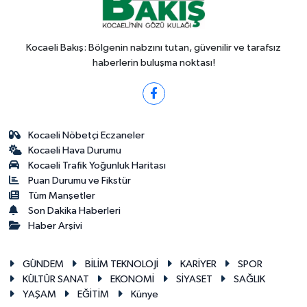
Kocaeli Bakış: Bölgenin nabzını tutan, güvenilir ve tarafsız
haberlerin buluşma noktası!
Kocaeli Nöbetçi Eczaneler
Kocaeli Hava Durumu
Kocaeli Trafik Yoğunluk Haritası
Puan Durumu ve Fikstür
Tüm Manşetler
Son Dakika Haberleri
Haber Arşivi
GÜNDEM
BİLİM TEKNOLOJİ
KARİYER
SPOR
KÜLTÜR SANAT
EKONOMİ
SİYASET
SAĞLIK
YAŞAM
EĞİTİM
Künye