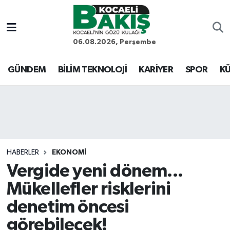
Kocaeli Nöbetçi Eczaneler
06.08.2026, Perşembe
Kocaeli Hava Durumu
GÜNDEM
BİLİM TEKNOLOJİ
KARİYER
SPOR
KÜ
Kocaeli Trafik Yoğunluk Haritası
Süper Lig Puan Durumu ve Fikstür
Tüm Manşetler
HABERLER
EKONOMİ
Vergide yeni dönem...
Son Dakika Haberleri
Mükellefler risklerini
Haber Arşivi
denetim öncesi
görebilecek!