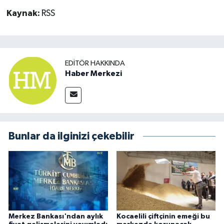
Kaynak:
RSS
EDITÖR HAKKINDA
Haber Merkezi
Bunlar da ilginizi çekebilir
Merkez Bankası'ndan aylık
Kocaelili çiftçinin emeği bu