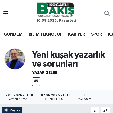
Kocaeli Nöbetçi Eczaneler
10.08.2026, Pazartesi
Kocaeli Hava Durumu
GÜNDEM
BİLİM TEKNOLOJİ
KARİYER
SPOR
KÜ
Kocaeli Trafik Yoğunluk Haritası
Yeni kuşak yazarlık
Süper Lig Puan Durumu ve Fikstür
ve sorunları
Tüm Manşetler
YAŞAR GELER
Son Dakika Haberleri
07.06.2026 - 11:10
07.06.2026 - 11:11
3
Haber Arşivi
YAYINLANMA
GÜNCELLEME
PAYLAŞIM
Paylaş
-
+
A
A