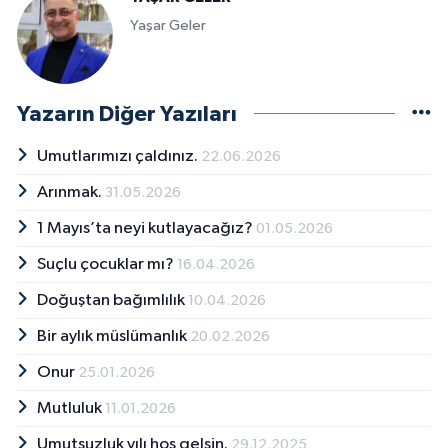
Yaşar Geler
Yazarın Diğer Yazıları
Umutlarımızı çaldınız.
22.06.2026
Arınmak.
31.05.2026
1 Mayıs’ta neyi kutlayacağız?
01.05.2026
Suçlu çocuklar mı?
16.04.2026
Doğuştan bağımlılık
10.04.2026
Bir aylık müslümanlık
20.02.2026
Onur
25.01.2026
Mutluluk
11.01.2026
Umutsuzluk yılı hoş gelsin.
29.12.2025