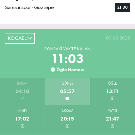
Samsunspor - Göztepe
21:30
KOCAELİ
09.08.2026
SONRAKI VAKTE KALAN
11:02
Öğle Namazı
İMSAK
GÜNEŞ
ÖĞLE
04:18
05:57
13:11
İKINDI
AKŞAM
YATSI
17:02
20:15
21:47