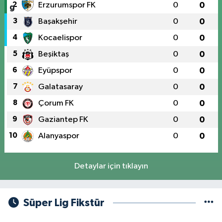
2
Erzurumspor FK
0
0
3
Başakşehir
0
0
4
Kocaelispor
0
0
5
Beşiktaş
0
0
6
Eyüpspor
0
0
7
Galatasaray
0
0
8
Çorum FK
0
0
9
Gaziantep FK
0
0
10
Alanyaspor
0
0
Detaylar için tıklayın
Süper Lig Fikstür