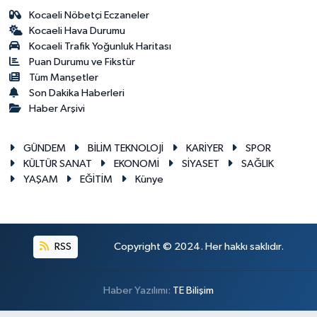
Kocaeli Nöbetçi Eczaneler
Kocaeli Hava Durumu
Kocaeli Trafik Yoğunluk Haritası
Puan Durumu ve Fikstür
Tüm Manşetler
Son Dakika Haberleri
Haber Arşivi
GÜNDEM
BİLİM TEKNOLOJİ
KARİYER
SPOR
KÜLTÜR SANAT
EKONOMİ
SİYASET
SAĞLIK
YAŞAM
EĞİTİM
Künye
RSS
Copyright © 2024. Her hakkı saklıdır.
Haber Yazılımı:
TE Bilişim