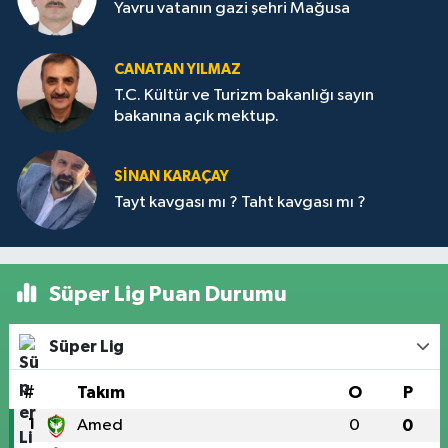
Yavru vatanın gazi şehri Mağusa
CANATAN YILMAZ
T.C. Kültür ve Turizm bakanlığı sayın
bakanına açık mektup.
SİNAN KARAÇAY
Tayt kavgası mı ? Taht kavgası mı ?
Süper Lig Puan Durumu
Süper Lig
#
Takım
O
P
1
Amed
0
0