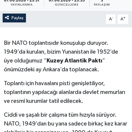
07.06.2026 - 23:31
07.06.2026 - 23:35
3
YAYINLANMA
GÜNCELLEME
PAYLAŞIM
Paylaş
-
+
A
A
Bir NATO toplantısıdır konuşulup duruyor.
1949’da kurulan, bizim Yunanistan ile 1952’de
üye olduğumuz “
Kuzey Atlantik Paktı
”
önümüzdeki ay Ankara’da toplanacak.
Toplantı için havaalanı pisti genişletiliyor,
toplantının yapılacağı alanlarda devlet memurları
ve resmî kurumlar tatil edilecek.
Ciddi ve şaşalı bir çalışma tüm hızıyla sürüyor.
NATO, 1949’dan bu yana sadece birkaç kez karar