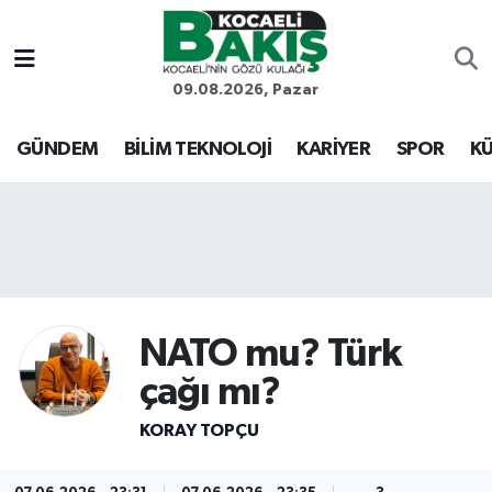
Kocaeli Nöbetçi Eczaneler
09.08.2026, Pazar
Kocaeli Hava Durumu
GÜNDEM
BİLİM TEKNOLOJİ
KARİYER
SPOR
KÜ
Kocaeli Trafik Yoğunluk Haritası
Süper Lig Puan Durumu ve Fikstür
Tüm Manşetler
NATO mu? Türk
Son Dakika Haberleri
çağı mı?
Haber Arşivi
KORAY TOPÇU