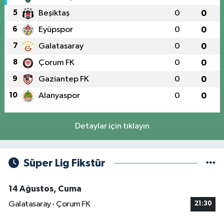
5
Beşiktaş
0
0
6
Eyüpspor
0
0
7
Galatasaray
0
0
8
Çorum FK
0
0
9
Gaziantep FK
0
0
10
Alanyaspor
0
0
Detaylar için tıklayın
Süper Lig Fikstür
14 Ağustos, Cuma
Galatasaray - Çorum FK
21:30