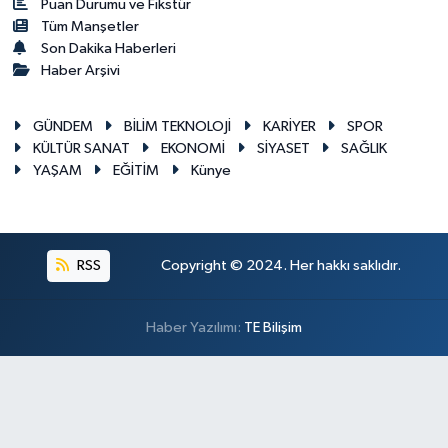
Puan Durumu ve Fikstür
Tüm Manşetler
Son Dakika Haberleri
Haber Arşivi
GÜNDEM
BİLİM TEKNOLOJİ
KARİYER
SPOR
KÜLTÜR SANAT
EKONOMİ
SİYASET
SAĞLIK
YAŞAM
EĞİTİM
Künye
RSS
Copyright © 2024. Her hakkı saklıdır.
Haber Yazılımı:
TE Bilişim