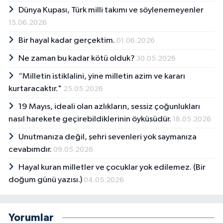
Dünya Kupası, Türk milli takımı ve söylenemeyenler
15.06.2026
Bir hayal kadar gerçektim.
01.06.2026
Ne zaman bu kadar kötü olduk?
30.05.2026
“Milletin istiklalini, yine milletin azim ve kararı
kurtaracaktır."
25.05.2026
19 Mayıs, ideali olan azlıkların, sessiz çoğunlukları
nasıl harekete geçirebildiklerinin öyküsüdür.
18.05.2026
Unutmanıza değil, şehri sevenleri yok saymanıza
cevabımdır.
09.05.2026
Hayal kuran milletler ve çocuklar yok edilemez. (Bir
doğum günü yazısı.)
04.05.2026
Yorumlar