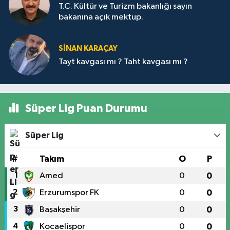
T.C. Kültür ve Turizm bakanlığı sayın
bakanına açık mektup.
SİNAN KARAÇAY
Tayt kavgası mı ? Taht kavgası mı ?
Süper Lig Puan Durumu
Süper Lig
#
Takım
O
P
1
Amed
0
0
2
Erzurumspor FK
0
0
3
Başakşehir
0
0
4
Kocaelispor
0
0