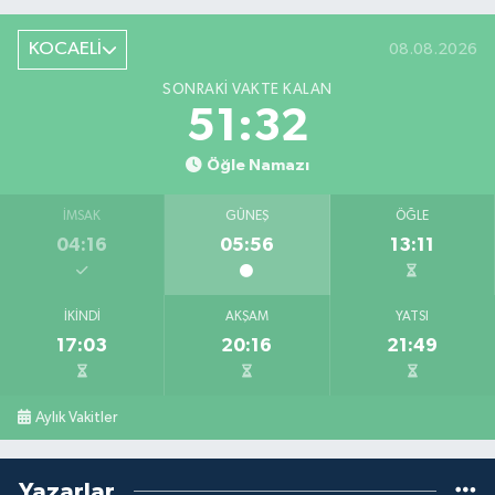
KOCAELİ
08.08.2026
SONRAKI VAKTE KALAN
51:31
Öğle Namazı
İMSAK
GÜNEŞ
ÖĞLE
04:16
05:56
13:11
İKINDI
AKŞAM
YATSI
17:03
20:16
21:49
Aylık Vakitler
Yazarlar