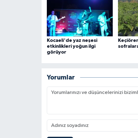
Kocaeli'de yaz neşesi
Keçiöre
etkinlikleri yoğun ilgi
sofralar
görüyor
Yorumlar