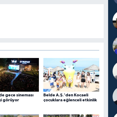
de gece sineması
Belde A.Ş.'den Kocaeli
gi görüyor
çocuklara eğlenceli etkinlik