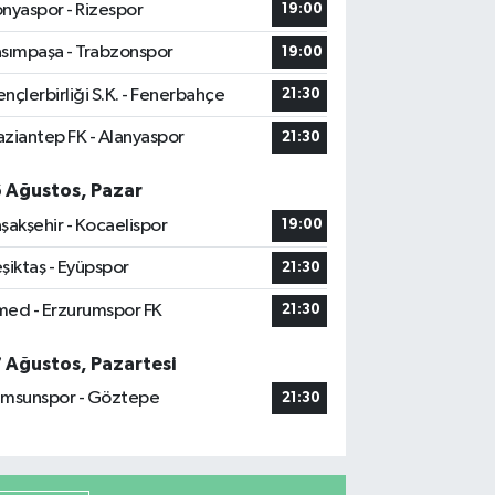
nyaspor - Rizespor
19:00
sımpaşa - Trabzonspor
19:00
nçlerbirliği S.K. - Fenerbahçe
21:30
ziantep FK - Alanyaspor
21:30
6 Ağustos, Pazar
şakşehir - Kocaelispor
19:00
şiktaş - Eyüpspor
21:30
ed - Erzurumspor FK
21:30
7 Ağustos, Pazartesi
msunspor - Göztepe
21:30