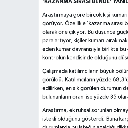
'KAZANMA SIRASI BENDE' YANIL
Araştırmaya göre birçok kişi kumarı 
görüyor. Özellikle 'kazanma sırası b
olarak öne çıkıyor. Bu düşünce güç
para artıyor, kişiler kumarı bırakm
eden kumar davranışıyla birlikte bu
kontrolün kendisinde olduğunu düşü
Çalışmada katılımcıların büyük böl
görüldü. Katılımcıların yüzde 68,3'ü
edilirken, en sık görülen durumun 
bulunanların oranı ise yüzde 35 olar
Araştırma, ek ruhsal sorunları olm
istekli olduğunu gösterdi. Buna karş
durumlarda bu isteğin azaldığı dikk