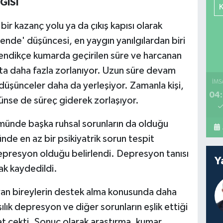
GISI
bir kazanç yolu ya da çıkış kapısı olarak
ende' düşüncesi, en yaygın yanılgılardan biri
lendikçe kumarda geçirilen süre ve harcanan
akta daha fazla zorlanıyor. Uzun süre devam
İMS
 düşünceler daha da yerleşiyor. Zamanla kişi,
04:
nse de süreç giderek zorlaşıyor.
ümünde başka ruhsal sorunların da olduğu
nde en az bir psikiyatrik sorun tespit
depresyon olduğu belirlendi. Depresyon tanısı
Y
ak kaydedildi.
ayan bireylerin destek alma konusunda daha
ılık depresyon ve diğer sorunların eşlik ettiği
at çekti. Sonuç olarak araştırma, kumar