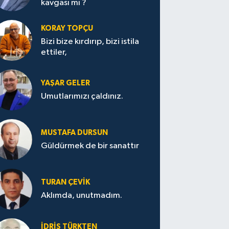
kavgası mı ?
KORAY TOPÇU
Bizi bize kırdırıp, bizi istila
ettiler,
YAŞAR GELER
Umutlarımızı çaldınız.
MUSTAFA DURSUN
Güldürmek de bir sanattır
TURAN ÇEVİK
Aklımda, unutmadım.
İDRİS TÜRKTEN