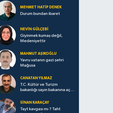
MEHMET HATİP DENEK
Durum bundan ibaret
NEVİN GÜLÇEBİ
Giyinmek kumaş değil,
Medeniyettir
MAHMUT AŞIKOĞLU
Yavru vatanın gazi şehri
Mağusa
CANATAN YILMAZ
T.C. Kültür ve Turizm
bakanlığı sayın bakanına açık
mektup.
SİNAN KARAÇAY
Tayt kavgası mı ? Taht