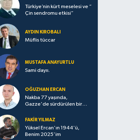
Türkiye’nin kürt meselesi ve “
Çin sendromu etkisi”
AYDIN KIROBALI
Müflis tüccar
MUSTAFA ANAYURTLU
Sami dayıı.
OĞUZHAN ERCAN
Nakba 77 yaşında,
Gazze'de sürdürülen bir
felaketin sessizliği
FAKİR YILMAZ
Yüksel Ercan'ın 1944'ü,
Benim 2025'im