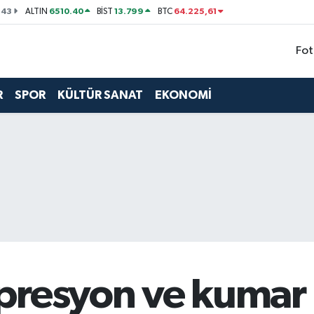
143
6510.40
13.799
64.225,61
ALTIN
BİST
BTC
Fot
R
SPOR
KÜLTÜR SANAT
EKONOMİ
resyon ve kumar b