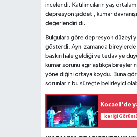
incelendi. Katılımcıların yaş ortala
depresyon şiddeti, kumar davranışı
değerlendirildi.
Bulgulara göre depresyon düzeyi yü
gösterdi. Aynı zamanda bireylerd
baskın hale geldiği ve tedaviye duy
kumar sorunu ağırlaştıkça bireyleri
yöneldiğini ortaya koydu. Buna göre
sorunların bu süreçte belirleyici olabi
Kocaeli'de ya
İçeriği Görünt