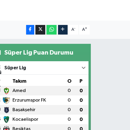
-
+
A
A
Süper Lig Puan Durumu
Süper Lig
#
Takım
O
P
1
Amed
0
0
2
Erzurumspor FK
0
0
3
Başakşehir
0
0
4
Kocaelispor
0
0
5
Beşiktaş
0
0