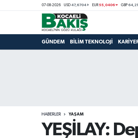
47,6704
55,0406
64,2
07-08-2026
USD
EUR
GBP
Kocaeli Nöbetçi Eczaneler
Kocaeli Hava Durumu
GÜNDEM
BİLİM TEKNOLOJİ
KARİYE
Kocaeli Trafik Yoğunluk Haritası
Süper Lig Puan Durumu ve Fikstür
Tüm Manşetler
Son Dakika Haberleri
HABERLER
YAŞAM
Haber Arşivi
YEŞİLAY: Dep