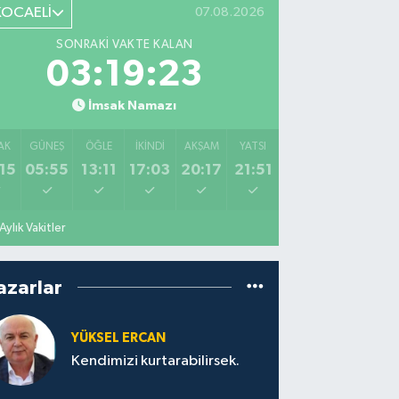
KOCAELİ
07.08.2026
SONRAKI VAKTE KALAN
03:19:22
İmsak Namazı
AK
GÜNEŞ
ÖĞLE
İKINDI
AKŞAM
YATSI
15
05:55
13:11
17:03
20:17
21:51
Aylık Vakitler
azarlar
YÜKSEL ERCAN
Kendimizi kurtarabilirsek.