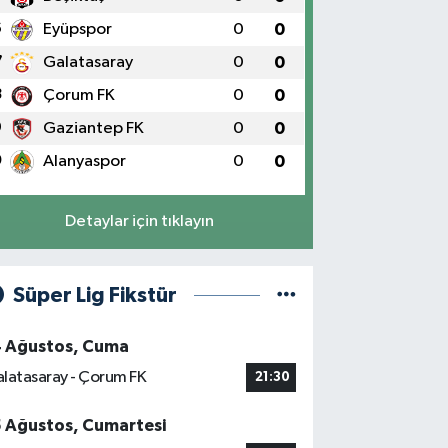
6
Eyüpspor
0
0
7
Galatasaray
0
0
8
Çorum FK
0
0
9
Gaziantep FK
0
0
0
Alanyaspor
0
0
Detaylar için tıklayın
Süper Lig Fikstür
4 Ağustos, Cuma
latasaray - Çorum FK
21:30
5 Ağustos, Cumartesi