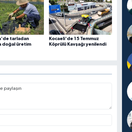
n'de tarladan
Kocaeli'de 15 Temmuz
a doğal üretim
Köprülü Kavşağı yenilendi