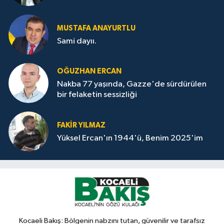
MUSTAFA ANAYURTLU
Sami dayıı.
OĞUZHAN ERCAN
Nakba 77 yaşında, Gazze'de sürdürülen
bir felaketin sessizliği
FAKİR YILMAZ
Yüksel Ercan'ın 1944'ü, Benim 2025'im
Kocaeli Bakış: Bölgenin nabzını tutan, güvenilir ve tarafsız