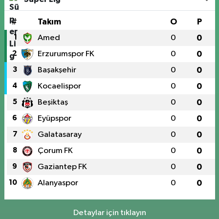
#
Takım
O
P
1
Amed
0
0
2
Erzurumspor FK
0
0
3
Başakşehir
0
0
4
Kocaelispor
0
0
5
Beşiktaş
0
0
6
Eyüpspor
0
0
7
Galatasaray
0
0
8
Çorum FK
0
0
9
Gaziantep FK
0
0
10
Alanyaspor
0
0
Detaylar için tıklayın