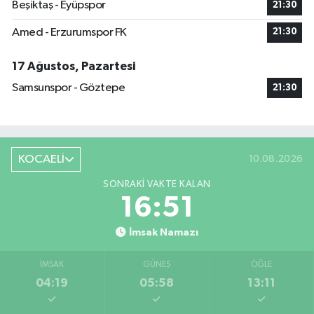
Beşiktaş - Eyüpspor
21:30
Amed - Erzurumspor FK
21:30
17 Ağustos, Pazartesi
Samsunspor - Göztepe
21:30
KOCAELİ
10.08.2026
SONRAKI VAKTE KALAN
16:51
İmsak Namazı
İMSAK
GÜNEŞ
ÖĞLE
04:19
05:58
13:11