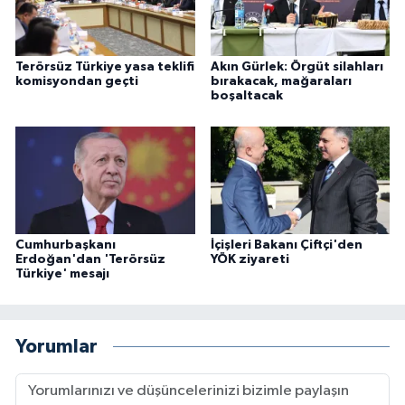
Terörsüz Türkiye yasa teklifi
Akın Gürlek: Örgüt silahları
komisyondan geçti
bırakacak, mağaraları
boşaltacak
Cumhurbaşkanı
İçişleri Bakanı Çiftçi'den
Erdoğan'dan 'Terörsüz
YÖK ziyareti
Türkiye' mesajı
Yorumlar