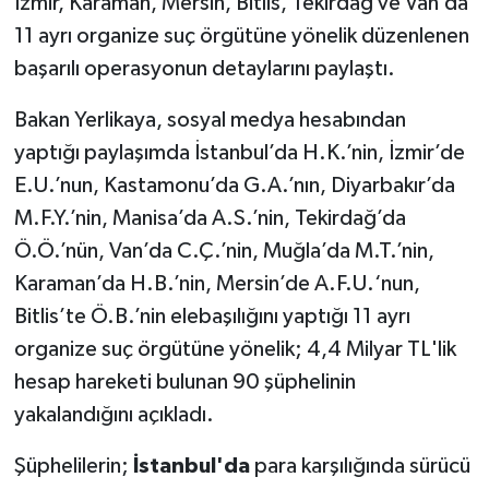
İzmir, Karaman, Mersin, Bitlis, Tekirdağ ve Van’da
11 ayrı organize suç örgütüne yönelik düzenlenen
başarılı operasyonun detaylarını paylaştı.
Bakan Yerlikaya, sosyal medya hesabından
yaptığı paylaşımda İstanbul’da H.K.’nin, İzmir’de
E.U.’nun, Kastamonu’da G.A.’nın, Diyarbakır’da
M.F.Y.’nin, Manisa’da A.S.’nin, Tekirdağ’da
Ö.Ö.’nün, Van’da C.Ç.’nin, Muğla’da M.T.’nin,
Karaman’da H.B.’nin, Mersin’de A.F.U.‘nun,
Bitlis’te Ö.B.’nin elebaşılığını yaptığı 11 ayrı
organize suç örgütüne yönelik; 4,4 Milyar TL'lik
hesap hareketi bulunan 90 şüphelinin
yakalandığını açıkladı.
Şüphelilerin;
İstanbul'da
para karşılığında sürücü