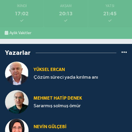
İKINDI
AKŞAM
YATSI
17:02
20:13
21:45
Aylık Vakitler
Yazarlar
YÜKSEL ERCAN
Çözüm süreci yada kırılma anı
MEHMET HATİP DENEK
Sararmış solmuş ömür
NEVİN GÜLÇEBİ