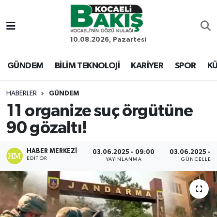
Kocaeli Nöbetçi Eczaneler
10.08.2026, Pazartesi
Kocaeli Hava Durumu
GÜNDEM
BİLİM TEKNOLOJİ
KARİYER
SPOR
KÜ
Kocaeli Trafik Yoğunluk Haritası
HABERLER
GÜNDEM
11 organize suç örgütüne
Süper Lig Puan Durumu ve Fikstür
90 gözaltı!
Tüm Manşetler
HABER MERKEZI
03.06.2025 - 09:00
03.06.2025 - 
EDITÖR
Son Dakika Haberleri
YAYINLANMA
GÜNCELLEM
Haber Arşivi