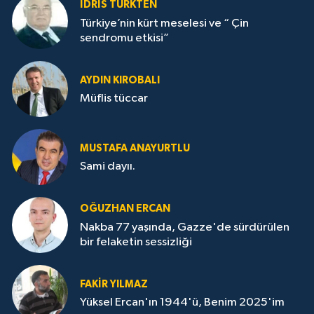
İDRİS TÜRKTEN
Türkiye’nin kürt meselesi ve “ Çin
sendromu etkisi”
AYDIN KIROBALI
Müflis tüccar
MUSTAFA ANAYURTLU
Sami dayıı.
OĞUZHAN ERCAN
Nakba 77 yaşında, Gazze'de sürdürülen
bir felaketin sessizliği
FAKİR YILMAZ
Yüksel Ercan'ın 1944'ü, Benim 2025'im