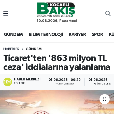
Kocaeli Nöbetçi Eczaneler
10.08.2026, Pazartesi
Kocaeli Hava Durumu
GÜNDEM
BİLİM TEKNOLOJİ
KARİYER
SPOR
KÜ
Kocaeli Trafik Yoğunluk Haritası
HABERLER
GÜNDEM
Ticaret'ten '863 milyon TL
Süper Lig Puan Durumu ve Fikstür
ceza' iddialarına yalanlama
Tüm Manşetler
HABER MERKEZI
01.06.2026 - 09:20
01.06.2026 - 0
EDITÖR
Son Dakika Haberleri
YAYINLANMA
GÜNCELLEM
Haber Arşivi