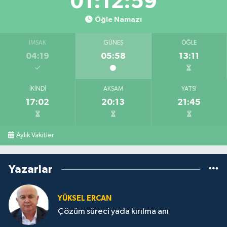
01:12:59
Öğle Namazı
İMSAK
GÜNEŞ
ÖĞLE
04:19
05:58
13:11
İKINDI
AKŞAM
YATSI
17:02
20:13
21:45
Aylık Vakitler
Yazarlar
YÜKSEL ERCAN
Çözüm süreci yada kırılma anı