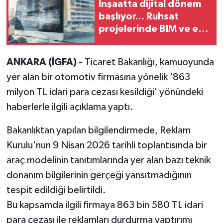
İnşaatta dijital dönem
başlıyor... Ruhsat
projelerinde BIM ve e-
PYS zorunluluğu geliyor
ANKARA (İGFA) -
Ticaret Bakanlığı, kamuoyunda
yer alan bir otomotiv firmasına yönelik '863
milyon TL idari para cezası kesildiği' yönündeki
haberlerle ilgili açıklama yaptı.
Bakanlıktan yapılan bilgilendirmede, Reklam
Kurulu'nun 9 Nisan 2026 tarihli toplantısında bir
araç modelinin tanıtımlarında yer alan bazı teknik
donanım bilgilerinin gerçeği yansıtmadığının
tespit edildiği belirtildi.
Bu kapsamda ilgili firmaya 863 bin 580 TL idari
para cezası ile reklamları durdurma yaptırımı