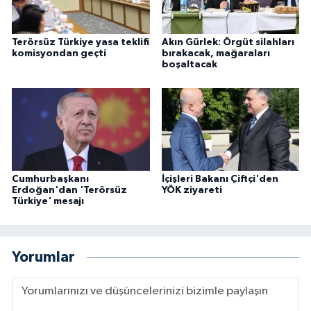
Terörsüz Türkiye yasa teklifi
Akın Gürlek: Örgüt silahları
komisyondan geçti
bırakacak, mağaraları
boşaltacak
Cumhurbaşkanı
İçişleri Bakanı Çiftçi'den
Erdoğan'dan 'Terörsüz
YÖK ziyareti
Türkiye' mesajı
Yorumlar