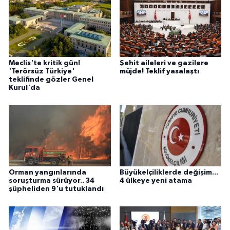
Meclis'te kritik gün!
Şehit aileleri ve gazilere
'Terörsüz Türkiye'
müjde! Teklif yasalaştı
teklifinde gözler Genel
Kurul'da
Orman yangınlarında
Büyükelçiliklerde değişim...
soruşturma sürüyor.. 34
4 ülkeye yeni atama
şüpheliden 9'u tutuklandı