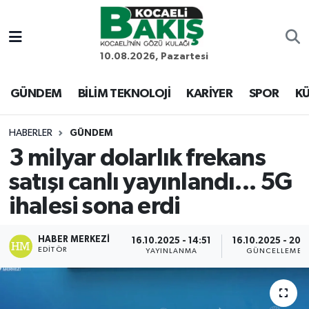
Kocaeli Nöbetçi Eczaneler
10.08.2026, Pazartesi
Kocaeli Hava Durumu
GÜNDEM
BİLİM TEKNOLOJİ
KARİYER
SPOR
KÜ
Kocaeli Trafik Yoğunluk Haritası
HABERLER
GÜNDEM
3 milyar dolarlık frekans
Süper Lig Puan Durumu ve Fikstür
satışı canlı yayınlandı... 5G
Tüm Manşetler
ihalesi sona erdi
Son Dakika Haberleri
HABER MERKEZI
16.10.2025 - 14:51
16.10.2025 - 20:
EDITÖR
YAYINLANMA
GÜNCELLEME
Haber Arşivi