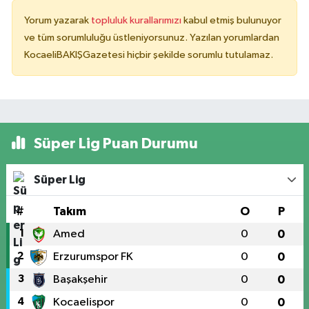
Yorum yazarak
topluluk kurallarımızı
kabul etmiş bulunuyor
ve tüm sorumluluğu üstleniyorsunuz. Yazılan yorumlardan
KocaeliBAKIŞGazetesi hiçbir şekilde sorumlu tutulamaz.
Süper Lig Puan Durumu
Süper Lig
#
Takım
O
P
1
Amed
0
0
2
Erzurumspor FK
0
0
3
Başakşehir
0
0
4
Kocaelispor
0
0