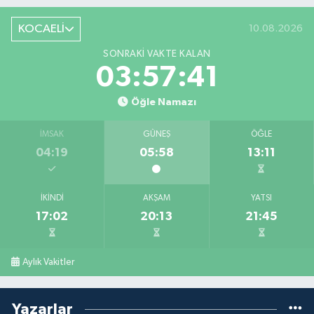
KOCAELİ
10.08.2026
SONRAKI VAKTE KALAN
03:57:40
Öğle Namazı
İMSAK
GÜNEŞ
ÖĞLE
04:19
05:58
13:11
İKINDI
AKŞAM
YATSI
17:02
20:13
21:45
Aylık Vakitler
Yazarlar