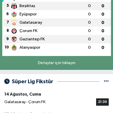
5
Beşiktaş
0
0
6
Eyüpspor
0
0
7
Galatasaray
0
0
8
Çorum FK
0
0
9
Gaziantep FK
0
0
10
Alanyaspor
0
0
Detaylar için tıklayın
Süper Lig Fikstür
14 Ağustos, Cuma
Galatasaray - Çorum FK
21:30