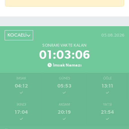
KOCAELİ
05.08.2026
SONRAKI VAKTE KALAN
01:03:06
İmsak Namazı
İMSAK
GÜNEŞ
ÖĞLE
04:12
05:53
13:11
İKINDI
AKŞAM
YATSI
17:04
20:19
21:54