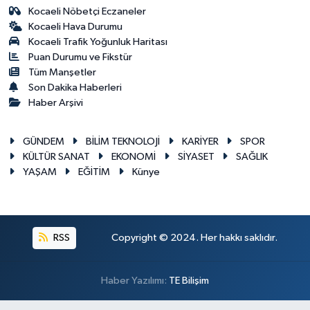
Kocaeli Nöbetçi Eczaneler
Kocaeli Hava Durumu
Kocaeli Trafik Yoğunluk Haritası
Puan Durumu ve Fikstür
Tüm Manşetler
Son Dakika Haberleri
Haber Arşivi
GÜNDEM
BİLİM TEKNOLOJİ
KARİYER
SPOR
KÜLTÜR SANAT
EKONOMİ
SİYASET
SAĞLIK
YAŞAM
EĞİTİM
Künye
RSS
Copyright © 2024. Her hakkı saklıdır.
Haber Yazılımı:
TE Bilişim