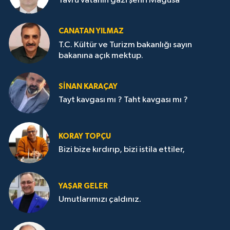
Yavru vatanın gazi şehri Mağusa
CANATAN YILMAZ
T.C. Kültür ve Turizm bakanlığı sayın
bakanına açık mektup.
SİNAN KARAÇAY
Tayt kavgası mı ? Taht kavgası mı ?
KORAY TOPÇU
Bizi bize kırdırıp, bizi istila ettiler,
YAŞAR GELER
Umutlarımızı çaldınız.