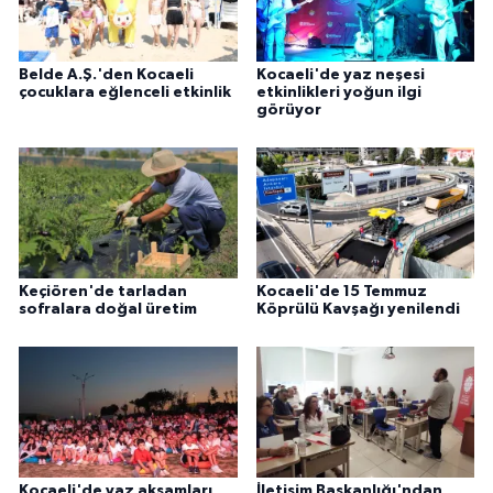
Belde A.Ş.'den Kocaeli
Kocaeli'de yaz neşesi
çocuklara eğlenceli etkinlik
etkinlikleri yoğun ilgi
görüyor
Keçiören'de tarladan
Kocaeli'de 15 Temmuz
sofralara doğal üretim
Köprülü Kavşağı yenilendi
Kocaeli'de yaz akşamları
İletişim Başkanlığı'ndan