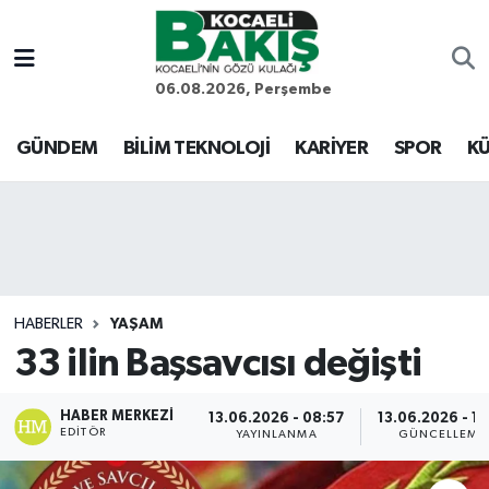
Kocaeli Nöbetçi Eczaneler
06.08.2026, Perşembe
Kocaeli Hava Durumu
GÜNDEM
BİLİM TEKNOLOJİ
KARİYER
SPOR
KÜ
Kocaeli Trafik Yoğunluk Haritası
Süper Lig Puan Durumu ve Fikstür
Tüm Manşetler
HABERLER
YAŞAM
33 ilin Başsavcısı değişti
Son Dakika Haberleri
Haber Arşivi
HABER MERKEZI
13.06.2026 - 08:57
13.06.2026 - 15
EDITÖR
YAYINLANMA
GÜNCELLEME