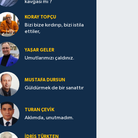
kavgası mı ?
KORAY TOPÇU
Bizi bize kırdırıp, bizi istila
ettiler,
YAŞAR GELER
Umutlarımızı çaldınız.
MUSTAFA DURSUN
Güldürmek de bir sanattır
TURAN ÇEVİK
Aklımda, unutmadım.
İDRİS TÜRKTEN