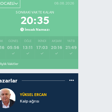
KOCAELİ
08.08.2026
SONRAKI VAKTE KALAN
20:34
İmsak Namazı
AK
GÜNEŞ
ÖĞLE
İKINDI
AKŞAM
YATSI
16
05:56
13:11
17:03
20:16
21:49
Aylık Vakitler
azarlar
YÜKSEL ERCAN
Kalp ağrısı