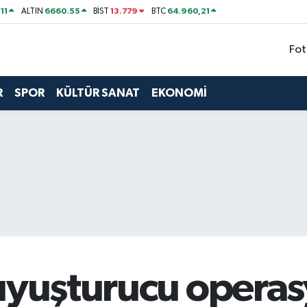
11
6660.55
13.779
64.960,21
ALTIN
BİST
BTC
Fot
R
SPOR
KÜLTÜR SANAT
EKONOMİ
uyuşturucu operas