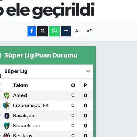
ele geçirildi
-
+
A
A
Süper Lig Puan Durumu
Süper Lig
#
Takım
O
P
1
Amed
0
0
2
Erzurumspor FK
0
0
3
Başakşehir
0
0
4
Kocaelispor
0
0
5
Beşiktaş
0
0