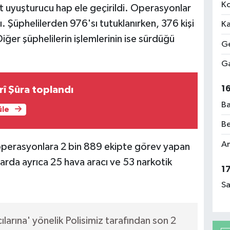
Ko
t uyuşturucu hap ele geçirildi. Operasyonlar
 Şüphelilerden 976'sı tutuklanırken, 376 kişi
Ka
Diğer şüphelilerin işlemlerinin ise sürdüğü
Ge
Ga
1
î Şûra toplandı
Ba
üle
Be
Am
 operasyonlara 2 bin 889 ekipte görev yapan
larda ayrıca 25 hava aracı ve 53 narkotik
1
Sa
larına' yönelik Polisimiz tarafından son 2