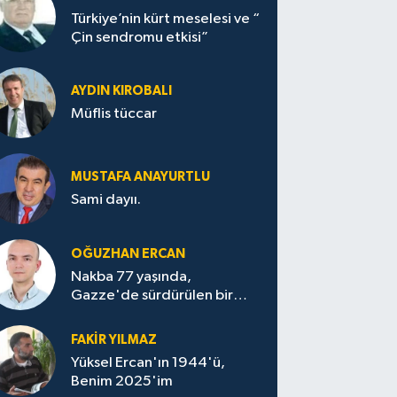
Türkiye’nin kürt meselesi ve “
Çin sendromu etkisi”
AYDIN KIROBALI
Müflis tüccar
MUSTAFA ANAYURTLU
Sami dayıı.
OĞUZHAN ERCAN
Nakba 77 yaşında,
Gazze'de sürdürülen bir
felaketin sessizliği
FAKİR YILMAZ
Yüksel Ercan'ın 1944'ü,
Benim 2025'im