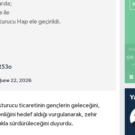
arda;
 ile
urucu Hap ele geçirildi.
İMS
04:
fR53o
June 22, 2026
Y
şturucu ticaretinin gençlerin geleceğini,
liğini hedef aldığı vurgulanarak, zehir
lıkla sürdürüleceğini duyurdu.