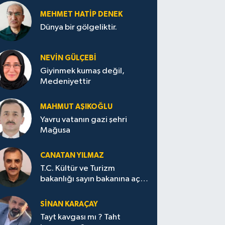
MEHMET HATİP DENEK
Dünya bir gölgeliktir.
NEVİN GÜLÇEBİ
Giyinmek kumaş değil,
Medeniyettir
MAHMUT AŞIKOĞLU
Yavru vatanın gazi şehri
Mağusa
CANATAN YILMAZ
T.C. Kültür ve Turizm
bakanlığı sayın bakanına açık
mektup.
SİNAN KARAÇAY
Tayt kavgası mı ? Taht