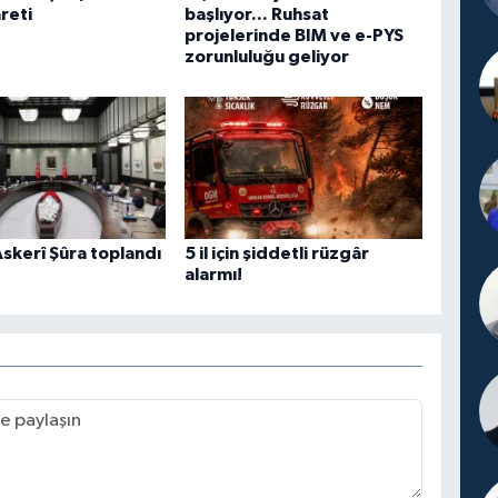
reti
başlıyor... Ruhsat
projelerinde BIM ve e-PYS
zorunluluğu geliyor
skerî Şûra toplandı
5 il için şiddetli rüzgâr
alarmı!