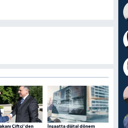
Bakanı Çiftçi'den
İnşaatta dijital dönem