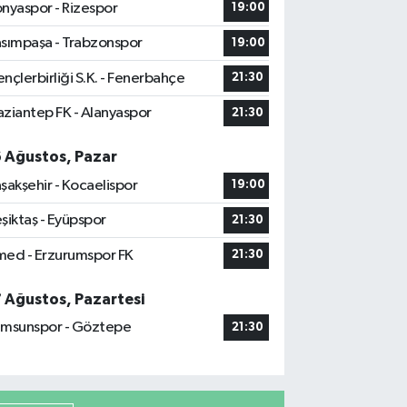
nyaspor - Rizespor
19:00
sımpaşa - Trabzonspor
19:00
nçlerbirliği S.K. - Fenerbahçe
21:30
ziantep FK - Alanyaspor
21:30
6 Ağustos, Pazar
şakşehir - Kocaelispor
19:00
şiktaş - Eyüpspor
21:30
ed - Erzurumspor FK
21:30
7 Ağustos, Pazartesi
msunspor - Göztepe
21:30