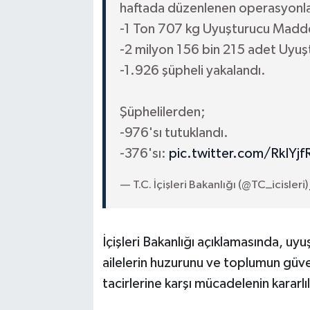
haftada düzenlenen operasyonl
-1 Ton 707 kg Uyuşturucu Madde
-2 milyon 156 bin 215 adet Uyuşt
-1.926 şüpheli yakalandı.
Şüphelilerden;
-976'sı tutuklandı.
-376'sı:
pic.twitter.com/RkIYj
— T.C. İçişleri Bakanlığı (@TC_icisleri)
İçişleri Bakanlığı açıklamasında, uyu
ailelerin huzurunu ve toplumun güven
tacirlerine karşı mücadelenin kararlı