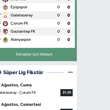
6
Eyüpspor
0
0
7
Galatasaray
0
0
8
Çorum FK
0
0
9
Gaziantep FK
0
0
0
Alanyaspor
0
0
Detaylar için tıklayın
Süper Lig Fikstür
4 Ağustos, Cuma
latasaray - Çorum FK
21:30
5 Ağustos, Cumartesi