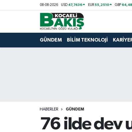
47,7436
55,2510
64,48
08-08-2026
USD
EUR
GBP
Kocaeli Nöbetçi Eczaneler
Kocaeli Hava Durumu
GÜNDEM
BİLİM TEKNOLOJİ
KARİYE
Kocaeli Trafik Yoğunluk Haritası
Süper Lig Puan Durumu ve Fikstür
Tüm Manşetler
Son Dakika Haberleri
HABERLER
GÜNDEM
Haber Arşivi
76 ilde dev 