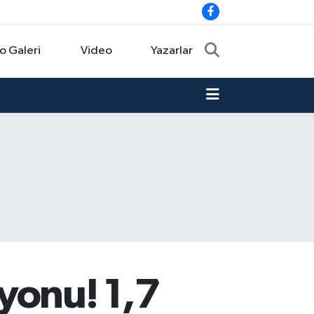
o Galeri
Video
Yazarlar
yonu! 1,7