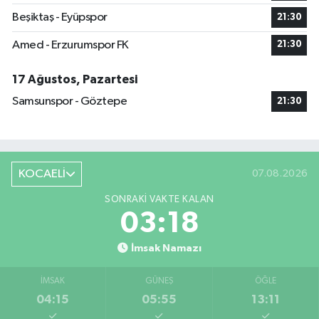
Beşiktaş - Eyüpspor
21:30
Amed - Erzurumspor FK
21:30
17 Ağustos, Pazartesi
Samsunspor - Göztepe
21:30
KOCAELİ
07.08.2026
SONRAKI VAKTE KALAN
03:18
İmsak Namazı
İMSAK
GÜNEŞ
ÖĞLE
04:15
05:55
13:11