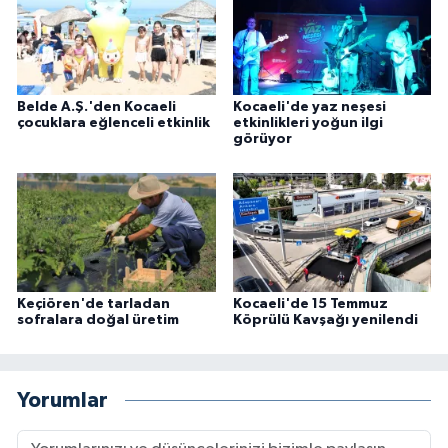
Belde A.Ş.'den Kocaeli
Kocaeli'de yaz neşesi
çocuklara eğlenceli etkinlik
etkinlikleri yoğun ilgi
görüyor
Keçiören'de tarladan
Kocaeli'de 15 Temmuz
sofralara doğal üretim
Köprülü Kavşağı yenilendi
Yorumlar