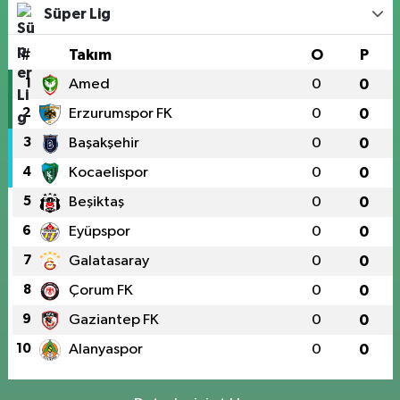
Süper Lig
#
Takım
O
P
1
Amed
0
0
2
Erzurumspor FK
0
0
3
Başakşehir
0
0
4
Kocaelispor
0
0
5
Beşiktaş
0
0
6
Eyüpspor
0
0
7
Galatasaray
0
0
8
Çorum FK
0
0
9
Gaziantep FK
0
0
10
Alanyaspor
0
0