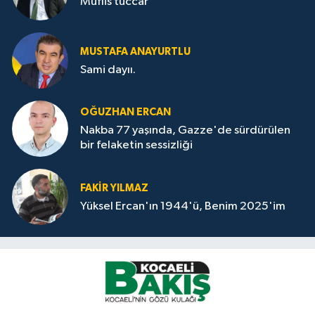
Müflis tüccar
MUSTAFA ANAYURTLU
Sami dayıı.
OĞUZHAN ERCAN
Nakba 77 yaşında, Gazze'de sürdürülen
bir felaketin sessizliği
FAKİR YILMAZ
Yüksel Ercan'ın 1944'ü, Benim 2025'im