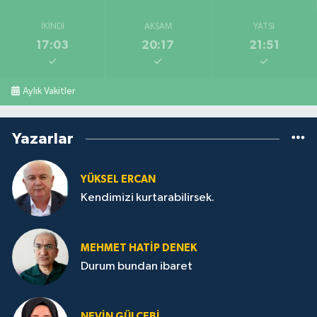
İKINDI
AKŞAM
YATSI
17:03
20:17
21:51
Aylık Vakitler
Yazarlar
YÜKSEL ERCAN
Kendimizi kurtarabilirsek.
MEHMET HATİP DENEK
Durum bundan ibaret
NEVİN GÜLÇEBİ