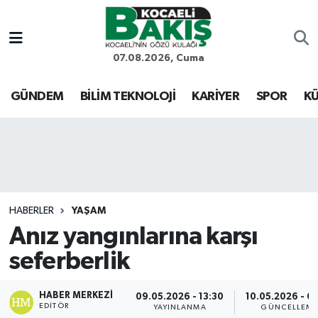
Kocaeli Nöbetçi Eczaneler
07.08.2026, Cuma
Kocaeli Hava Durumu
GÜNDEM
BİLİM TEKNOLOJİ
KARİYER
SPOR
KÜ
Kocaeli Trafik Yoğunluk Haritası
Süper Lig Puan Durumu ve Fikstür
Tüm Manşetler
HABERLER
YAŞAM
Anız yangınlarına karşı
Son Dakika Haberleri
seferberlik
Haber Arşivi
HABER MERKEZI
09.05.2026 - 13:30
10.05.2026 - 0
EDITÖR
YAYINLANMA
GÜNCELLEM