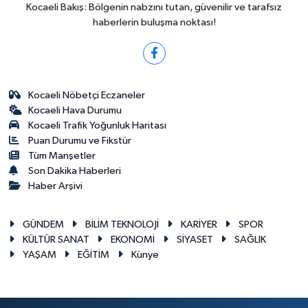
Kocaeli Bakış: Bölgenin nabzını tutan, güvenilir ve tarafsız
haberlerin buluşma noktası!
Kocaeli Nöbetçi Eczaneler
Kocaeli Hava Durumu
Kocaeli Trafik Yoğunluk Haritası
Puan Durumu ve Fikstür
Tüm Manşetler
Son Dakika Haberleri
Haber Arşivi
GÜNDEM
BİLİM TEKNOLOJİ
KARİYER
SPOR
KÜLTÜR SANAT
EKONOMİ
SİYASET
SAĞLIK
YAŞAM
EĞİTİM
Künye