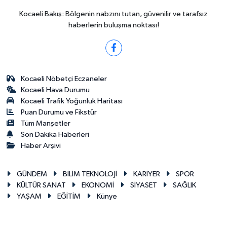
Kocaeli Bakış: Bölgenin nabzını tutan, güvenilir ve tarafsız
haberlerin buluşma noktası!
Kocaeli Nöbetçi Eczaneler
Kocaeli Hava Durumu
Kocaeli Trafik Yoğunluk Haritası
Puan Durumu ve Fikstür
Tüm Manşetler
Son Dakika Haberleri
Haber Arşivi
GÜNDEM
BİLİM TEKNOLOJİ
KARİYER
SPOR
KÜLTÜR SANAT
EKONOMİ
SİYASET
SAĞLIK
YAŞAM
EĞİTİM
Künye