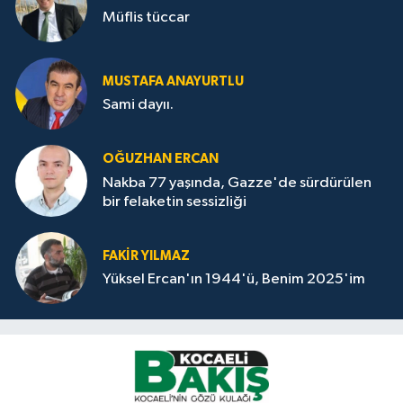
Müflis tüccar
MUSTAFA ANAYURTLU
Sami dayıı.
OĞUZHAN ERCAN
Nakba 77 yaşında, Gazze'de sürdürülen
bir felaketin sessizliği
FAKİR YILMAZ
Yüksel Ercan'ın 1944'ü, Benim 2025'im