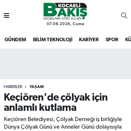
Kocaeli Nöbetçi Eczaneler
07.08.2026, Cuma
Kocaeli Hava Durumu
GÜNDEM
BİLİM TEKNOLOJİ
KARİYER
SPOR
KÜ
Kocaeli Trafik Yoğunluk Haritası
Süper Lig Puan Durumu ve Fikstür
Tüm Manşetler
HABERLER
YAŞAM
Keçiören'de çölyak için
Son Dakika Haberleri
anlamlı kutlama
Haber Arşivi
Keçiören Belediyesi, Çölyak Derneği iş birliğiyle
Dünya Çölyak Günü ve Anneler Günü dolayısıyla