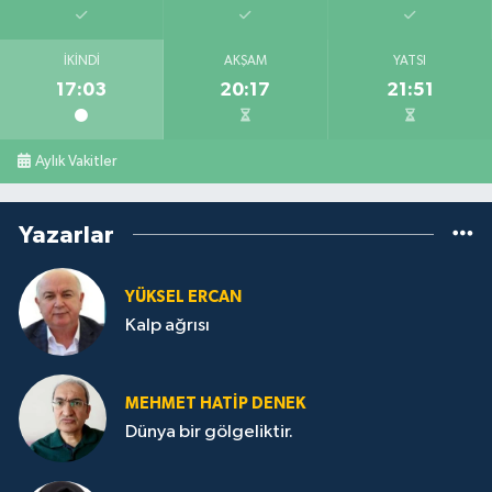
İKINDI
AKŞAM
YATSI
17:03
20:17
21:51
Aylık Vakitler
Yazarlar
YÜKSEL ERCAN
Kalp ağrısı
MEHMET HATİP DENEK
Dünya bir gölgeliktir.