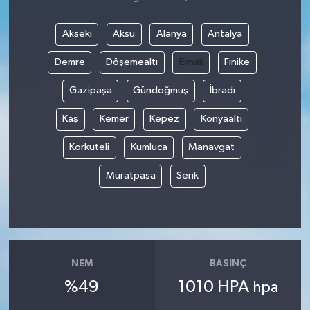
Akseki
Aksu
Alanya
Antalya
Demre
Döşemealtı
Elmalı
Finike
Gazipaşa
Gündoğmuş
İbradı
Kaş
Kemer
Kepez
Konyaaltı
Korkuteli
Kumluca
Manavgat
Muratpaşa
Serik
NEM
BASINÇ
%49
1010 HPA
hpa