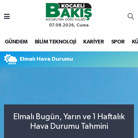
Kocaeli Nöbetçi Eczaneler
07.08.2026, Cuma
Kocaeli Hava Durumu
GÜNDEM
BİLİM TEKNOLOJİ
KARİYER
SPOR
KÜ
Kocaeli Trafik Yoğunluk Haritası
Elmalı Hava Durumu
Süper Lig Puan Durumu ve Fikstür
Tüm Manşetler
Son Dakika Haberleri
Elmalı Bugün, Yarın ve 1 Haftalık
Haber Arşivi
Hava Durumu Tahmini