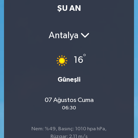
ŞU AN
Antalya
°
16
Güneşli
07 Ağustos Cuma
06:30
Nem: %49, Basınç: 1010 hpa hPa,
Rüzgar: 2.11 m/s