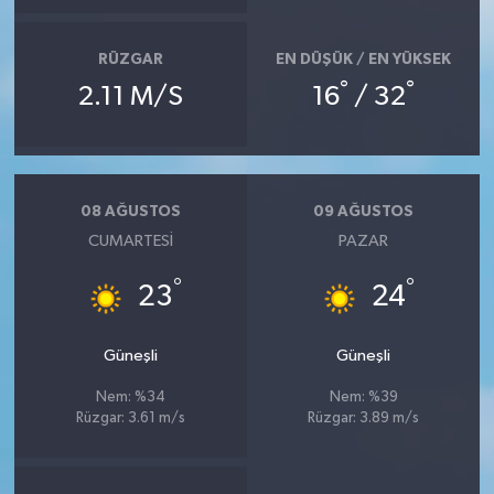
RÜZGAR
EN DÜŞÜK / EN YÜKSEK
°
°
2.11 M/S
16
/ 32
08 AĞUSTOS
09 AĞUSTOS
CUMARTESI
PAZAR
°
°
23
24
Güneşli
Güneşli
Nem: %34
Nem: %39
Rüzgar: 3.61 m/s
Rüzgar: 3.89 m/s