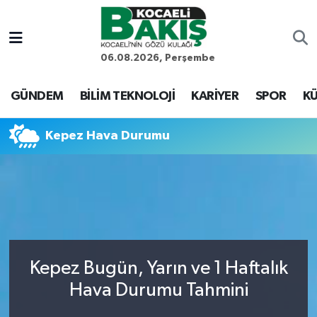
Kocaeli Nöbetçi Eczaneler
06.08.2026, Perşembe
Kocaeli Hava Durumu
GÜNDEM
BİLİM TEKNOLOJİ
KARİYER
SPOR
KÜ
Kocaeli Trafik Yoğunluk Haritası
Kepez Hava Durumu
Süper Lig Puan Durumu ve Fikstür
Tüm Manşetler
Son Dakika Haberleri
Kepez Bugün, Yarın ve 1 Haftalık
Haber Arşivi
Hava Durumu Tahmini