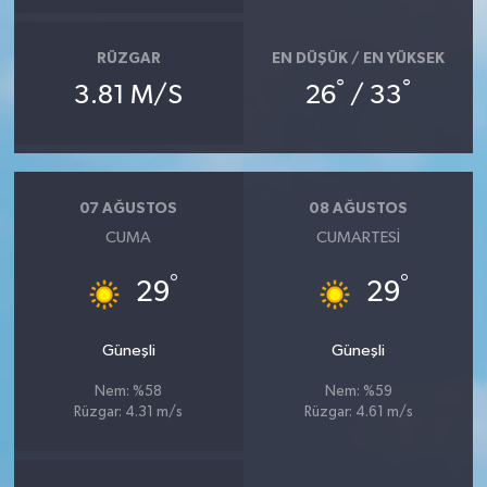
RÜZGAR
EN DÜŞÜK / EN YÜKSEK
°
°
3.81 M/S
26
/ 33
07 AĞUSTOS
08 AĞUSTOS
CUMA
CUMARTESI
°
°
29
29
Güneşli
Güneşli
Nem: %58
Nem: %59
Rüzgar: 4.31 m/s
Rüzgar: 4.61 m/s