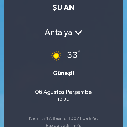
ŞU AN
Antalya
°
33
Güneşli
06 Ağustos Perşembe
13:30
Nem: %47, Basınç: 1007 hpa hPa,
Rüzgar: 3.81 m/s