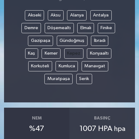
Akseki
Aksu
Alanya
Antalya
Demre
Döşemealtı
Elmalı
Finike
Gazipaşa
Gündoğmuş
İbradı
Kaş
Kemer
Kepez
Konyaaltı
Korkuteli
Kumluca
Manavgat
Muratpaşa
Serik
NEM
BASINÇ
%47
1007 HPA
hpa