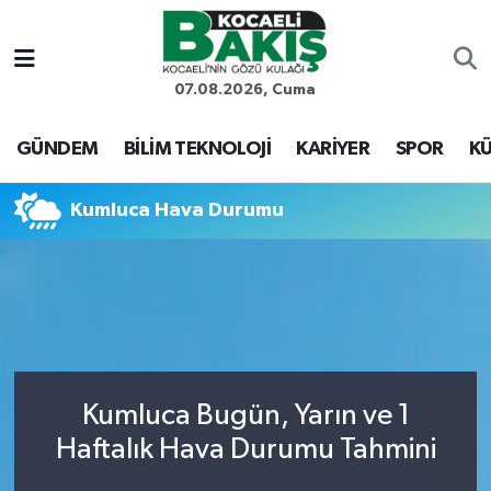
Kocaeli Nöbetçi Eczaneler
07.08.2026, Cuma
Kocaeli Hava Durumu
GÜNDEM
BİLİM TEKNOLOJİ
KARİYER
SPOR
KÜ
Kocaeli Trafik Yoğunluk Haritası
Kumluca Hava Durumu
Süper Lig Puan Durumu ve Fikstür
Tüm Manşetler
Son Dakika Haberleri
Kumluca Bugün, Yarın ve 1
Haber Arşivi
Haftalık Hava Durumu Tahmini