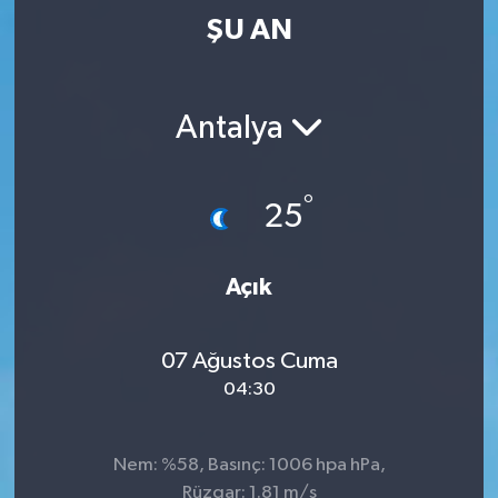
ŞU AN
Antalya
°
25
Açık
07 Ağustos Cuma
04:30
Nem: %58, Basınç: 1006 hpa hPa,
Rüzgar: 1.81 m/s