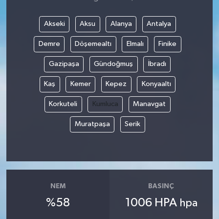
Akseki
Aksu
Alanya
Antalya
Demre
Döşemealtı
Elmalı
Finike
Gazipaşa
Gündoğmuş
İbradı
Kaş
Kemer
Kepez
Konyaaltı
Korkuteli
Kumluca
Manavgat
Muratpaşa
Serik
NEM
BASINÇ
%58
1006 HPA
hpa