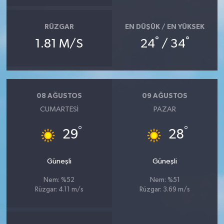
RÜZGAR
EN DÜŞÜK / EN YÜKSEK
°
°
1.81 M/S
24
/ 34
08 AĞUSTOS
09 AĞUSTOS
CUMARTESI
PAZAR
°
°
29
28
Güneşli
Güneşli
Nem: %52
Nem: %51
Rüzgar: 4.11 m/s
Rüzgar: 3.69 m/s