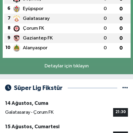
6
Eyüpspor
0
0
7
Galatasaray
0
0
8
Çorum FK
0
0
9
Gaziantep FK
0
0
10
Alanyaspor
0
0
Detaylar için tıklayın
Süper Lig Fikstür
14 Ağustos, Cuma
Galatasaray - Çorum FK
21:30
15 Ağustos, Cumartesi