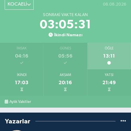
KOCAELİ
08.08.2026
SONRAKI VAKTE KALAN
03:05:31
İkindi Namazı
İMSAK
GÜNEŞ
ÖĞLE
04:16
05:56
13:11
İKINDI
AKŞAM
YATSI
17:03
20:16
21:49
Aylık Vakitler
Yazarlar