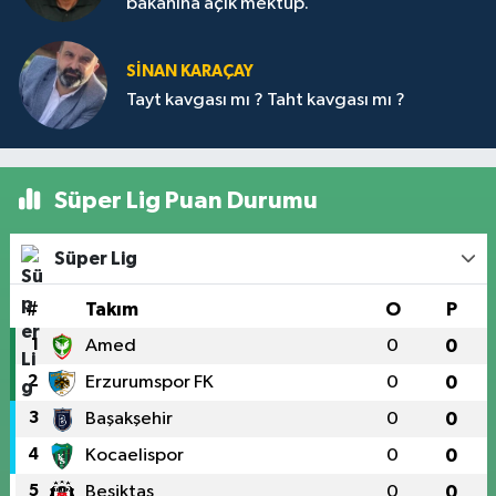
bakanına açık mektup.
SİNAN KARAÇAY
Tayt kavgası mı ? Taht kavgası mı ?
Süper Lig Puan Durumu
Süper Lig
#
Takım
O
P
1
Amed
0
0
2
Erzurumspor FK
0
0
3
Başakşehir
0
0
4
Kocaelispor
0
0
5
Beşiktaş
0
0