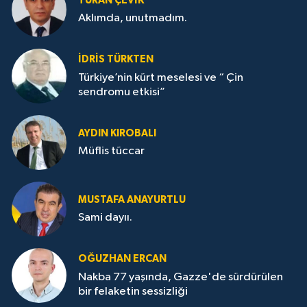
TURAN ÇEVİK
Aklımda, unutmadım.
İDRİS TÜRKTEN
Türkiye’nin kürt meselesi ve “ Çin
sendromu etkisi”
AYDIN KIROBALI
Müflis tüccar
MUSTAFA ANAYURTLU
Sami dayıı.
OĞUZHAN ERCAN
Nakba 77 yaşında, Gazze'de sürdürülen
bir felaketin sessizliği