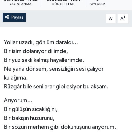
YAYINLANMA
GÜNCELLEME
PAYLAŞIM
Paylaş
-
+
A
A
Yollar uzadı, gönlüm daraldı…
Bir isim dolanıyor dilimde,
Bir yüz saklı kalmış hayallerimde.
Ne yana dönsem, sensizliğin sesi çalıyor
kulağıma.
Rüzgâr bile seni arar gibi esiyor bu akşam.
Arıyorum…
Bir gülüşün sıcaklığını,
Bir bakışın huzurunu,
Bir sözün merhem gibi dokunuşunu arıyorum.