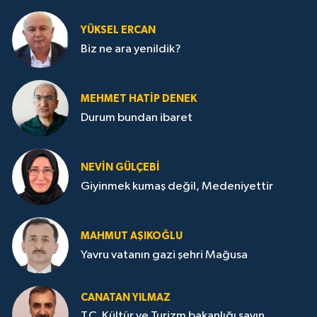
YÜKSEL ERCAN
Biz ne ara yenildik?
MEHMET HATİP DENEK
Durum bundan ibaret
NEVİN GÜLÇEBİ
Giyinmek kumaş değil, Medeniyettir
MAHMUT AŞIKOĞLU
Yavru vatanın gazi şehri Mağusa
CANATAN YILMAZ
T.C. Kültür ve Turizm bakanlığı sayın