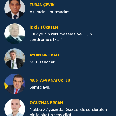
TURAN ÇEVİK
Aklımda, unutmadım.
İDRİS TÜRKTEN
Türkiye’nin kürt meselesi ve “ Çin
sendromu etkisi”
AYDIN KIROBALI
Müflis tüccar
MUSTAFA ANAYURTLU
Sami dayıı.
OĞUZHAN ERCAN
Nakba 77 yaşında, Gazze'de sürdürülen
bir felaketin sessizliği