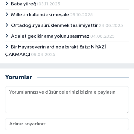
Baba yüreği
03.11.2025
Milletin kalbindeki meşale
29.10.2025
Ortadoğu’ya sürüklenmek teslimiyettir
24.06.2025
Adalet gecikir ama yolunu şaşırmaz
04.06.2025
Bir Hayırseverin ardında bıraktığı iz: NİYAZİ
ÇAKMAKÇI
09.04.2025
Yorumlar