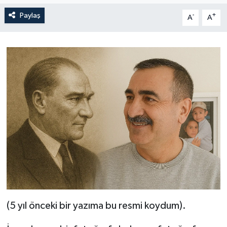
Paylaş
-
+
A
A
(5 yıl önceki bir yazıma bu resmi koydum).