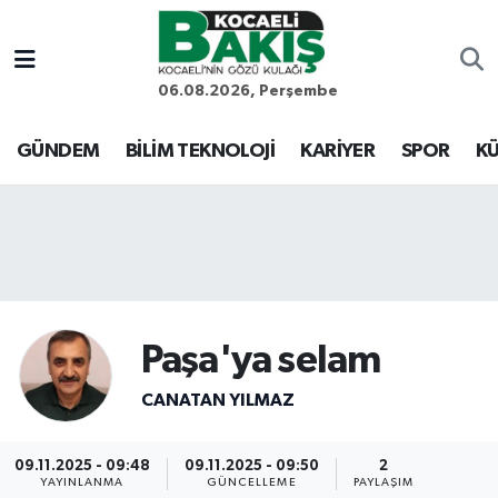
Kocaeli Nöbetçi Eczaneler
06.08.2026, Perşembe
Kocaeli Hava Durumu
GÜNDEM
BİLİM TEKNOLOJİ
KARİYER
SPOR
KÜ
Kocaeli Trafik Yoğunluk Haritası
Süper Lig Puan Durumu ve Fikstür
Tüm Manşetler
Paşa'ya selam
Son Dakika Haberleri
CANATAN YILMAZ
Haber Arşivi
09.11.2025 - 09:48
09.11.2025 - 09:50
2
YAYINLANMA
GÜNCELLEME
PAYLAŞIM