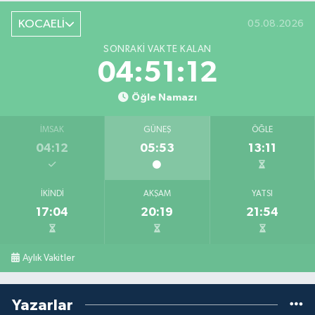
KOCAELİ
05.08.2026
SONRAKI VAKTE KALAN
04:51:11
Öğle Namazı
İMSAK
GÜNEŞ
ÖĞLE
04:12
05:53
13:11
İKINDI
AKŞAM
YATSI
17:04
20:19
21:54
Aylık Vakitler
Yazarlar