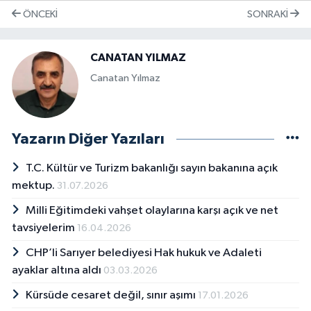
ÖNCEKI
SONRAKI
CANATAN YILMAZ
Canatan Yılmaz
Yazarın Diğer Yazıları
T.C. Kültür ve Turizm bakanlığı sayın bakanına açık
mektup.
31.07.2026
Milli Eğitimdeki vahşet olaylarına karşı açık ve net
tavsiyelerim
16.04.2026
CHP’li Sarıyer belediyesi Hak hukuk ve Adaleti
ayaklar altına aldı
03.03.2026
Kürsüde cesaret değil, sınır aşımı
17.01.2026