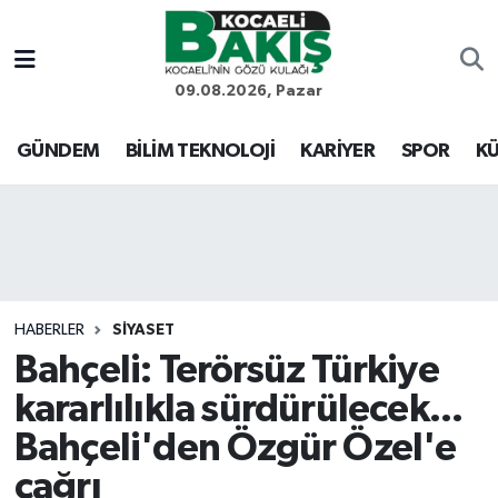
Kocaeli Nöbetçi Eczaneler
09.08.2026, Pazar
Kocaeli Hava Durumu
GÜNDEM
BİLİM TEKNOLOJİ
KARİYER
SPOR
KÜ
Kocaeli Trafik Yoğunluk Haritası
Süper Lig Puan Durumu ve Fikstür
Tüm Manşetler
HABERLER
SİYASET
Bahçeli: Terörsüz Türkiye
Son Dakika Haberleri
kararlılıkla sürdürülecek...
Haber Arşivi
Bahçeli'den Özgür Özel'e
çağrı