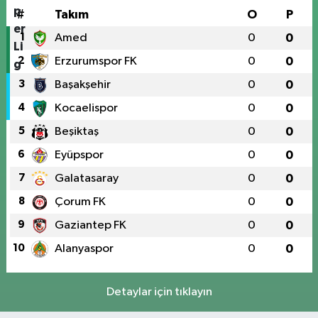
#
Takım
O
P
1
Amed
0
0
2
Erzurumspor FK
0
0
3
Başakşehir
0
0
4
Kocaelispor
0
0
5
Beşiktaş
0
0
6
Eyüpspor
0
0
7
Galatasaray
0
0
8
Çorum FK
0
0
9
Gaziantep FK
0
0
10
Alanyaspor
0
0
Detaylar için tıklayın