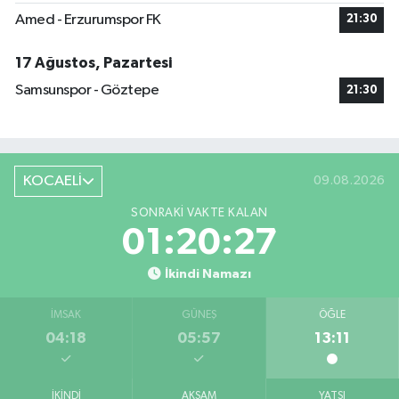
Amed - Erzurumspor FK
21:30
17 Ağustos, Pazartesi
Samsunspor - Göztepe
21:30
KOCAELİ
09.08.2026
SONRAKI VAKTE KALAN
01:20:26
İkindi Namazı
İMSAK
GÜNEŞ
ÖĞLE
04:18
05:57
13:11
İKINDI
AKŞAM
YATSI