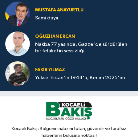
MUSTAFA ANAYURTLU
Sami dayıı.
OĞUZHAN ERCAN
Nakba 77 yaşında, Gazze'de sürdürülen
bir felaketin sessizliği
FAKİR YILMAZ
Yüksel Ercan'ın 1944'ü, Benim 2025'im
Kocaeli Bakış: Bölgenin nabzını tutan, güvenilir ve tarafsız
haberlerin buluşma noktası!