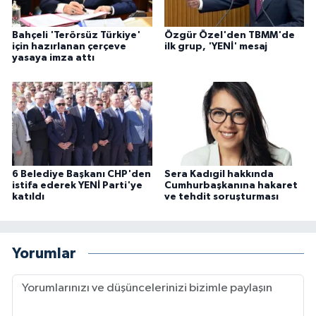
Bahçeli 'Terörsüz Türkiye'
Özgür Özel'den TBMM'de
için hazırlanan çerçeve
ilk grup, 'YENİ' mesaj
yasaya imza attı
6 Belediye Başkanı CHP'den
Sera Kadıgil hakkında
istifa ederek YENİ Parti'ye
Cumhurbaşkanına hakaret
katıldı
ve tehdit soruşturması
Yorumlar