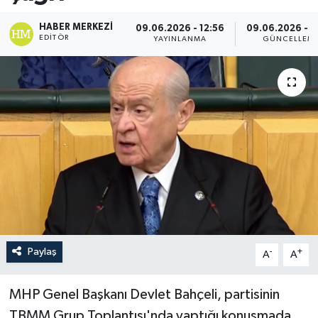
HABER MERKEZI
09.06.2026 - 12:56
09.06.2026 - 2
EDITÖR
YAYINLANMA
GÜNCELLEM
Paylaş
-
+
A
A
MHP Genel Başkanı Devlet Bahçeli, partisinin
TBMM Grup Toplantısı'nda yaptığı konuşmada