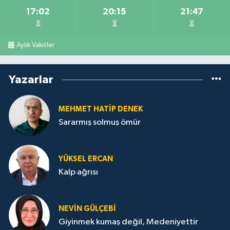
17:02
20:15
21:47
Aylık Vakitler
Yazarlar
MEHMET HATİP DENEK
Sararmış solmuş ömür
YÜKSEL ERCAN
Kalp ağrısı
NEVİN GÜLÇEBİ
Giyinmek kumaş değil, Medeniyettir