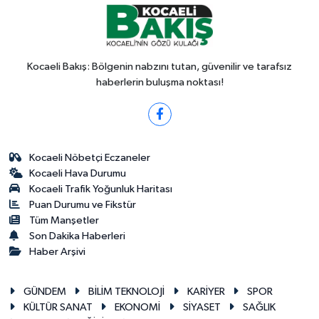
Kocaeli Bakış: Bölgenin nabzını tutan, güvenilir ve tarafsız
haberlerin buluşma noktası!
Kocaeli Nöbetçi Eczaneler
Kocaeli Hava Durumu
Kocaeli Trafik Yoğunluk Haritası
Puan Durumu ve Fikstür
Tüm Manşetler
Son Dakika Haberleri
Haber Arşivi
GÜNDEM
BİLİM TEKNOLOJİ
KARİYER
SPOR
KÜLTÜR SANAT
EKONOMİ
SİYASET
SAĞLIK