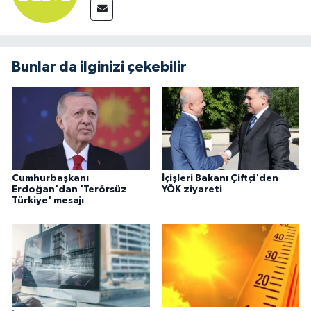
Bunlar da ilginizi çekebilir
Cumhurbaşkanı
İçişleri Bakanı Çiftçi'den
Erdoğan'dan 'Terörsüz
YÖK ziyareti
Türkiye' mesajı