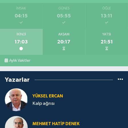
İMSAK
GÜNEŞ
ÖĞLE
04:15
05:55
13:11
İKINDI
AKŞAM
YATSI
17:03
20:17
21:51
Aylık Vakitler
Yazarlar
YÜKSEL ERCAN
Kalp ağrısı
MEHMET HATİP DENEK