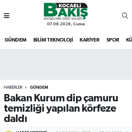
Kocaeli Nöbetçi Eczaneler
07.08.2026, Cuma
Kocaeli Hava Durumu
GÜNDEM
BİLİM TEKNOLOJİ
KARİYER
SPOR
KÜ
Kocaeli Trafik Yoğunluk Haritası
Süper Lig Puan Durumu ve Fikstür
Tüm Manşetler
HABERLER
GÜNDEM
Bakan Kurum dip çamuru
Son Dakika Haberleri
temizliği yapılan körfeze
Haber Arşivi
daldı