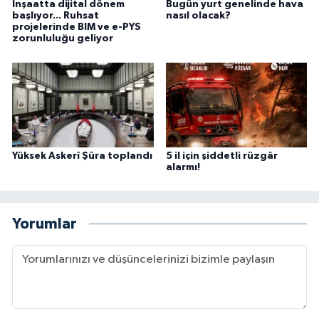
İnşaatta dijital dönem
Bugün yurt genelinde hava
başlıyor... Ruhsat
nasıl olacak?
projelerinde BIM ve e-PYS
zorunluluğu geliyor
Yüksek Askerî Şûra toplandı
5 il için şiddetli rüzgâr
alarmı!
Yorumlar