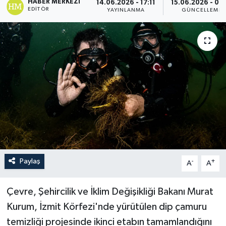
HABER MERKEZI
14.06.2026 - 17:11
15.06.2026 - 08:
EDITÖR
YAYINLANMA
GÜNCELLEME
Paylaş
-
+
A
A
Çevre, Şehircilik ve İklim Değişikliği Bakanı Murat
Kurum, İzmit Körfezi'nde yürütülen dip çamuru
temizliği projesinde ikinci etabın tamamlandığını