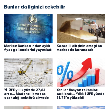
Bunlar da ilginizi çekebilir
Merkez Bankası'ndan aylık
Kocaelili çiftçinin emeği bu
fiyat gelişmelerini yayımladı
merkezde korunacak
Yİ-ÜFE yıllık yüzde 27,83
Yeni enflasyon rakamları
arttı... Madencilik ve taş
açıklandı... Yıllık TÜFE yüzde
ocakçılığı sektörü zirvede
31,75'e yükseldi