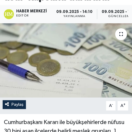
HABER MERKEZI
09.09.2025 - 14:10
09.09.2025 - 1
EDITÖR
YAYINLANMA
GÜNCELLEME
Paylaş
-
+
A
A
Cumhurbaşkanı Kararı ile büyükşehirlerde nüfusu
30 bini aşan ilçelerde belirli meslek grupları, 1