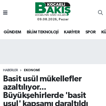
Kocaeli Nöbetçi Eczaneler
09.08.2026, Pazar
Kocaeli Hava Durumu
GÜNDEM
BİLİM TEKNOLOJİ
KARİYER
SPOR
KÜ
Kocaeli Trafik Yoğunluk Haritası
Süper Lig Puan Durumu ve Fikstür
Tüm Manşetler
HABERLER
EKONOMİ
Basit usül mükellefler
Son Dakika Haberleri
azaltılıyor...
Haber Arşivi
Büyükşehirlerde 'basit
usul' kapsamı daraltıldı