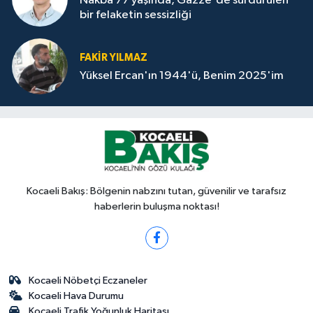
Nakba 77 yaşında, Gazze'de sürdürülen
bir felaketin sessizliği
FAKİR YILMAZ
Yüksel Ercan'ın 1944'ü, Benim 2025'im
Kocaeli Bakış: Bölgenin nabzını tutan, güvenilir ve tarafsız
haberlerin buluşma noktası!
Kocaeli Nöbetçi Eczaneler
Kocaeli Hava Durumu
Kocaeli Trafik Yoğunluk Haritası