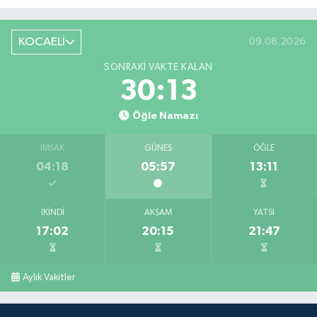
KOCAELİ
09.08.2026
SONRAKI VAKTE KALAN
30:12
Öğle Namazı
İMSAK
GÜNEŞ
ÖĞLE
04:18
05:57
13:11
İKINDI
AKŞAM
YATSI
17:02
20:15
21:47
Aylık Vakitler