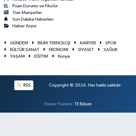
Puan Durumu ve Fikstür
Tüm Manşetler
Son Dakika Haberleri
Haber Arşivi
GÜNDEM
BİLİM TEKNOLOJİ
KARİYER
SPOR
KÜLTÜR SANAT
EKONOMİ
SİYASET
SAĞLIK
YAŞAM
EĞİTİM
Künye
RSS
Copyright © 2024. Her hakkı saklıdır.
Haber Yazılımı:
TE Bilişim