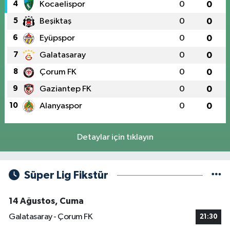
4
Kocaelispor
0
0
5
Beşiktaş
0
0
6
Eyüpspor
0
0
7
Galatasaray
0
0
8
Çorum FK
0
0
9
Gaziantep FK
0
0
10
Alanyaspor
0
0
Detaylar için tıklayın
Süper Lig Fikstür
14 Ağustos, Cuma
Galatasaray - Çorum FK
21:30