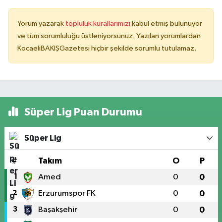
Yorum yazarak
topluluk kurallarımızı
kabul etmiş bulunuyor
ve tüm sorumluluğu üstleniyorsunuz. Yazılan yorumlardan
KocaeliBAKIŞGazetesi hiçbir şekilde sorumlu tutulamaz.
Süper Lig Puan Durumu
Süper Lig
#
Takım
O
P
1
Amed
0
0
2
Erzurumspor FK
0
0
3
Başakşehir
0
0