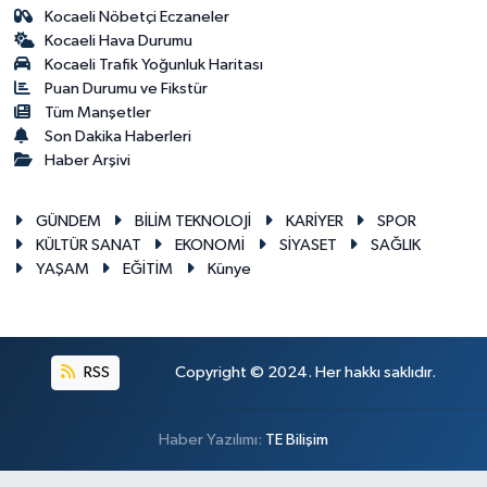
Kocaeli Nöbetçi Eczaneler
Kocaeli Hava Durumu
Kocaeli Trafik Yoğunluk Haritası
Puan Durumu ve Fikstür
Tüm Manşetler
Son Dakika Haberleri
Haber Arşivi
GÜNDEM
BİLİM TEKNOLOJİ
KARİYER
SPOR
KÜLTÜR SANAT
EKONOMİ
SİYASET
SAĞLIK
YAŞAM
EĞİTİM
Künye
RSS
Copyright © 2024. Her hakkı saklıdır.
Haber Yazılımı:
TE Bilişim