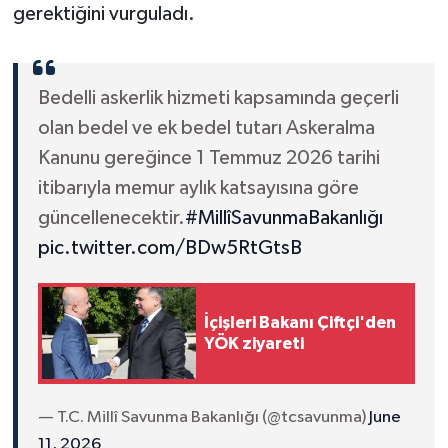
gerektiğini vurguladı.
Bedelli askerlik hizmeti kapsamında geçerli
olan bedel ve ek bedel tutarı Askeralma
Kanunu gereğince 1 Temmuz 2026 tarihi
itibarıyla memur aylık katsayısına göre
güncellenecektir.
#MillîSavunmaBakanlığı
pic.twitter.com/BDw5RtGtsB
İçişleri Bakanı Çiftçi'den
YÖK ziyareti
— T.C. Millî Savunma Bakanlığı (@tcsavunma)
June
11, 2026