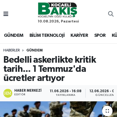
Kocaeli Nöbetçi Eczaneler
10.08.2026, Pazartesi
Kocaeli Hava Durumu
GÜNDEM
BİLİM TEKNOLOJİ
KARİYER
SPOR
KÜ
Kocaeli Trafik Yoğunluk Haritası
HABERLER
GÜNDEM
Bedelli askerlikte kritik
Süper Lig Puan Durumu ve Fikstür
tarih... 1 Temmuz'da
Tüm Manşetler
ücretler artıyor
Son Dakika Haberleri
HABER MERKEZI
11.06.2026 - 16:08
12.06.2026 - 06
EDITÖR
YAYINLANMA
GÜNCELLEME
Haber Arşivi