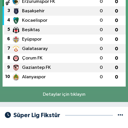
2
Erzurumspor FK
0
0
3
Başakşehir
0
0
4
Kocaelispor
0
0
5
Beşiktaş
0
0
6
Eyüpspor
0
0
7
Galatasaray
0
0
8
Çorum FK
0
0
9
Gaziantep FK
0
0
10
Alanyaspor
0
0
Detaylar için tıklayın
Süper Lig Fikstür