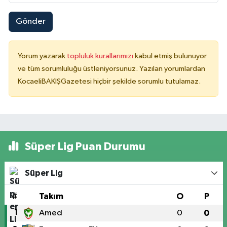
Gönder
Yorum yazarak
topluluk kurallarımızı
kabul etmiş bulunuyor
ve tüm sorumluluğu üstleniyorsunuz. Yazılan yorumlardan
KocaeliBAKIŞGazetesi hiçbir şekilde sorumlu tutulamaz.
Süper Lig Puan Durumu
Süper Lig
#
Takım
O
P
1
Amed
0
0