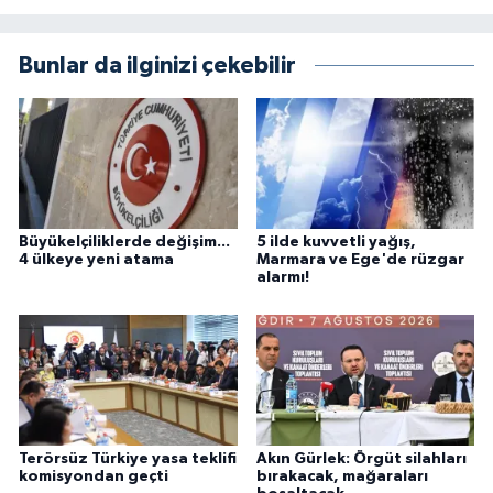
Bunlar da ilginizi çekebilir
Büyükelçiliklerde değişim...
5 ilde kuvvetli yağış,
4 ülkeye yeni atama
Marmara ve Ege'de rüzgar
alarmı!
Terörsüz Türkiye yasa teklifi
Akın Gürlek: Örgüt silahları
komisyondan geçti
bırakacak, mağaraları