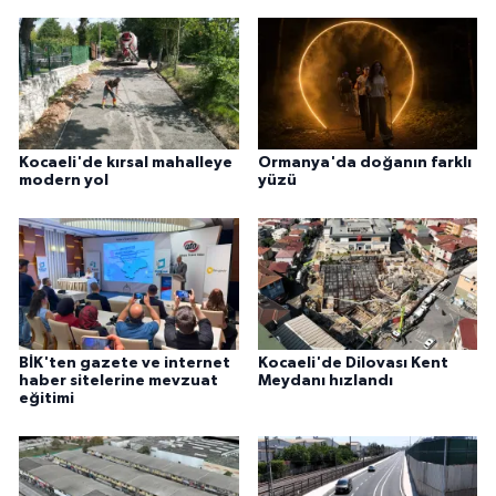
Kocaeli'de kırsal mahalleye
Ormanya'da doğanın farklı
modern yol
yüzü
BİK'ten gazete ve internet
Kocaeli'de Dilovası Kent
haber sitelerine mevzuat
Meydanı hızlandı
eğitimi