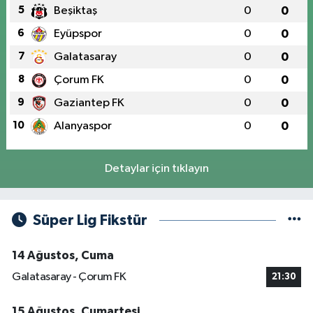
5
Beşiktaş
0
0
6
Eyüpspor
0
0
7
Galatasaray
0
0
8
Çorum FK
0
0
9
Gaziantep FK
0
0
10
Alanyaspor
0
0
Detaylar için tıklayın
Süper Lig Fikstür
14 Ağustos, Cuma
Galatasaray - Çorum FK
21:30
15 Ağustos, Cumartesi