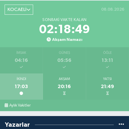
KOCAELİ
08.08.2026
SONRAKI VAKTE KALAN
02:18:48
Akşam Namazı
İMSAK
GÜNEŞ
ÖĞLE
04:16
05:56
13:11
İKINDI
AKŞAM
YATSI
17:03
20:16
21:49
Aylık Vakitler
Yazarlar