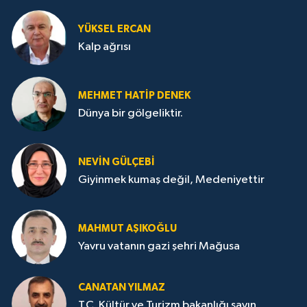
YÜKSEL ERCAN
Kalp ağrısı
MEHMET HATİP DENEK
Dünya bir gölgeliktir.
NEVİN GÜLÇEBİ
Giyinmek kumaş değil, Medeniyettir
MAHMUT AŞIKOĞLU
Yavru vatanın gazi şehri Mağusa
CANATAN YILMAZ
T.C. Kültür ve Turizm bakanlığı sayın