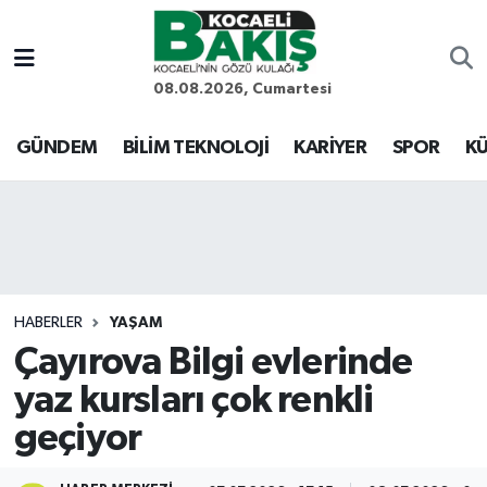
Kocaeli Nöbetçi Eczaneler
08.08.2026, Cumartesi
Kocaeli Hava Durumu
GÜNDEM
BİLİM TEKNOLOJİ
KARİYER
SPOR
KÜ
Kocaeli Trafik Yoğunluk Haritası
Süper Lig Puan Durumu ve Fikstür
Tüm Manşetler
HABERLER
YAŞAM
Çayırova Bilgi evlerinde
Son Dakika Haberleri
yaz kursları çok renkli
Haber Arşivi
geçiyor