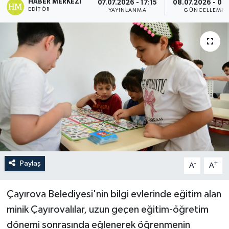
HABER MERKEZI
07.07.2026 - 17:15
08.07.2026 - 09:
EDITÖR
YAYINLANMA
GÜNCELLEME
Paylaş
-
+
A
A
Çayırova Belediyesi'nin bilgi evlerinde eğitim alan
minik Çayırovalılar, uzun geçen eğitim-öğretim
dönemi sonrasında eğlenerek öğrenmenin