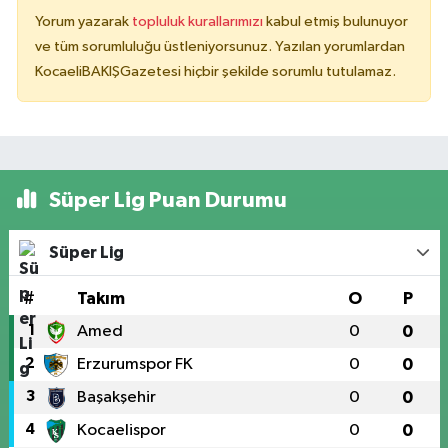
Yorum yazarak
topluluk kurallarımızı
kabul etmiş bulunuyor
ve tüm sorumluluğu üstleniyorsunuz. Yazılan yorumlardan
KocaeliBAKIŞGazetesi hiçbir şekilde sorumlu tutulamaz.
Süper Lig Puan Durumu
Süper Lig
#
Takım
O
P
1
Amed
0
0
2
Erzurumspor FK
0
0
3
Başakşehir
0
0
4
Kocaelispor
0
0