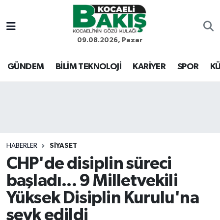
Kocaeli Nöbetçi Eczaneler
09.08.2026, Pazar
Kocaeli Hava Durumu
GÜNDEM
BİLİM TEKNOLOJİ
KARİYER
SPOR
KÜ
Kocaeli Trafik Yoğunluk Haritası
Süper Lig Puan Durumu ve Fikstür
Tüm Manşetler
HABERLER
SİYASET
CHP'de disiplin süreci
Son Dakika Haberleri
başladı... 9 Milletvekili
Haber Arşivi
Yüksek Disiplin Kurulu'na
sevk edildi