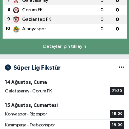
7
Galatasaray
0
0
8
Çorum FK
0
0
9
Gaziantep FK
0
0
10
Alanyaspor
0
0
Detaylar için tıklayın
Süper Lig Fikstür
14 Ağustos, Cuma
Galatasaray - Çorum FK
21:30
15 Ağustos, Cumartesi
Konyaspor - Rizespor
19:00
Kasımpaşa - Trabzonspor
19:00