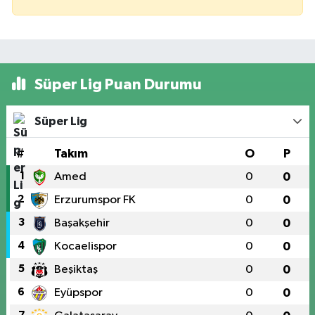
Süper Lig Puan Durumu
Süper Lig
#
Takım
O
P
1
Amed
0
0
2
Erzurumspor FK
0
0
3
Başakşehir
0
0
4
Kocaelispor
0
0
5
Beşiktaş
0
0
6
Eyüpspor
0
0