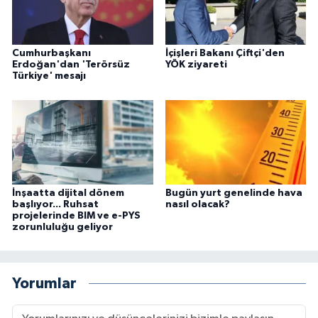
Cumhurbaşkanı
İçişleri Bakanı Çiftçi'den
Erdoğan'dan 'Terörsüz
YÖK ziyareti
Türkiye' mesajı
İnşaatta dijital dönem
Bugün yurt genelinde hava
başlıyor... Ruhsat
nasıl olacak?
projelerinde BIM ve e-PYS
zorunluluğu geliyor
Yorumlar