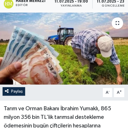
HABER MERKEZI
11.07.2025 - 19:00
11.07.2025 - 23:1
EDITÖR
YAYINLANMA
GÜNCELLEME
Paylaş
-
+
A
A
Tarım ve Orman Bakanı İbrahim Yumaklı, 865
milyon 356 bin TL’lik tarımsal destekleme
ödemesinin bugün çiftçilerin hesaplarına