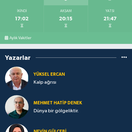
İKINDI
AKŞAM
YATSI
17:02
20:15
21:47
Aylık Vakitler
Yazarlar
YÜKSEL ERCAN
Kalp ağrısı
MEHMET HATİP DENEK
Dünya bir gölgeliktir.
NEVİN GÜLÇEBİ