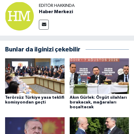
EDITÖR HAKKINDA
Haber Merkezi
Bunlar da ilginizi çekebilir
Terörsüz Türkiye yasa teklifi
Akın Gürlek: Örgüt silahları
komisyondan geçti
bırakacak, mağaraları
boşaltacak