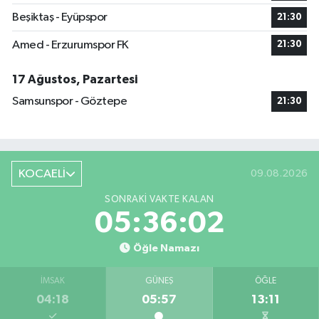
Beşiktaş - Eyüpspor
21:30
Amed - Erzurumspor FK
21:30
17 Ağustos, Pazartesi
Samsunspor - Göztepe
21:30
KOCAELİ
09.08.2026
SONRAKI VAKTE KALAN
05:36:01
Öğle Namazı
İMSAK
GÜNEŞ
ÖĞLE
04:18
05:57
13:11