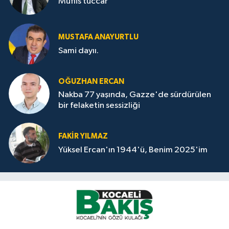
Müflis tüccar
MUSTAFA ANAYURTLU
Sami dayıı.
OĞUZHAN ERCAN
Nakba 77 yaşında, Gazze'de sürdürülen
bir felaketin sessizliği
FAKİR YILMAZ
Yüksel Ercan'ın 1944'ü, Benim 2025'im