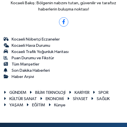
Kocaeli Bakış: Bölgenin nabzını tutan, güvenilir ve tarafsız
haberlerin buluşma noktası!
Kocaeli Nöbetçi Eczaneler
Kocaeli Hava Durumu
Kocaeli Trafik Yoğunluk Haritası
Puan Durumu ve Fikstür
Tüm Manşetler
Son Dakika Haberleri
Haber Arşivi
GÜNDEM
BİLİM TEKNOLOJİ
KARİYER
SPOR
KÜLTÜR SANAT
EKONOMİ
SİYASET
SAĞLIK
YAŞAM
EĞİTİM
Künye