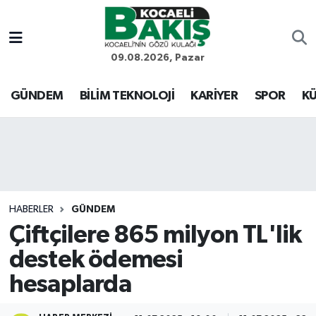
Kocaeli Nöbetçi Eczaneler
09.08.2026, Pazar
Kocaeli Hava Durumu
GÜNDEM
BİLİM TEKNOLOJİ
KARİYER
SPOR
KÜ
Kocaeli Trafik Yoğunluk Haritası
Süper Lig Puan Durumu ve Fikstür
Tüm Manşetler
HABERLER
GÜNDEM
Çiftçilere 865 milyon TL'lik
Son Dakika Haberleri
destek ödemesi
Haber Arşivi
hesaplarda