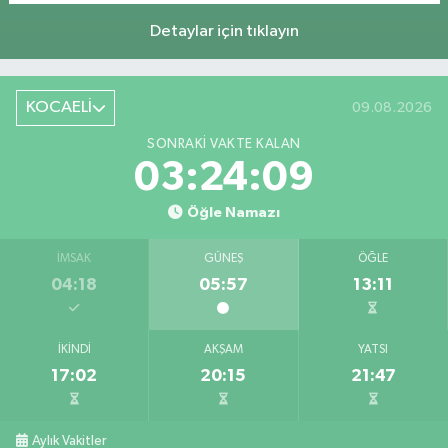
Detaylar için tıklayın
KOCAELİ
09.08.2026
SONRAKI VAKTE KALAN
03:24:08
Öğle Namazı
İMSAK
GÜNEŞ
ÖĞLE
04:18
05:57
13:11
İKINDI
AKŞAM
YATSI
17:02
20:15
21:47
Aylık Vakitler