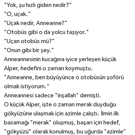
"Yok, şu hızlı giden nedir?"
"O, uçak."
"Uçak nedir, Anneanne?"
"Otobüs gibi o da yolcu taşıyor."
"Uçan otobüs mü?"
"Onun gibi bir şey."
Anneannesinin kucağına iyice yerleşen küçük
Alper, hedefini o zaman koymuştu.
"Anneanne, ben büyüyünce o otobüsün şoförü
olmak istiyorum."
Anneannesi sadece "inşallah" demişti.
O küçük Alper, işte o zaman merak duyduğu
gökyüzüne ulaşmak için azimle çalıştı. İlmin ilk
basamağı "merak" oluşmuş, başarı için hedef,
"gökyüzü" olarak konulmuş, bu uğurda "azimle"