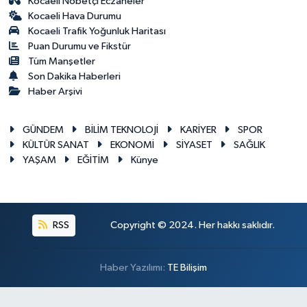
Kocaeli Nöbetçi Eczaneler
Kocaeli Hava Durumu
Kocaeli Trafik Yoğunluk Haritası
Puan Durumu ve Fikstür
Tüm Manşetler
Son Dakika Haberleri
Haber Arşivi
GÜNDEM
BİLİM TEKNOLOJİ
KARİYER
SPOR
KÜLTÜR SANAT
EKONOMİ
SİYASET
SAĞLIK
YAŞAM
EĞİTİM
Künye
RSS
Copyright © 2024. Her hakkı saklıdır.
Haber Yazılımı:
TE Bilişim