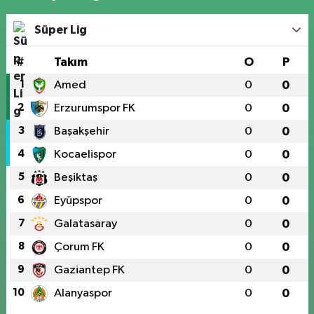
Süper Lig
#
Takım
O
P
1
Amed
0
0
2
Erzurumspor FK
0
0
3
Başakşehir
0
0
4
Kocaelispor
0
0
5
Beşiktaş
0
0
6
Eyüpspor
0
0
7
Galatasaray
0
0
8
Çorum FK
0
0
9
Gaziantep FK
0
0
10
Alanyaspor
0
0