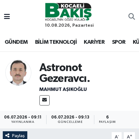
Kocaeli Nöbetçi Eczaneler
10.08.2026, Pazartesi
Kocaeli Hava Durumu
GÜNDEM
BİLİM TEKNOLOJİ
KARİYER
SPOR
KÜ
Kocaeli Trafik Yoğunluk Haritası
Astronot
Süper Lig Puan Durumu ve Fikstür
Gezeravcı.
Tüm Manşetler
MAHMUT AŞIKOĞLU
Son Dakika Haberleri
06.07.2026 - 09:11
06.07.2026 - 09:13
6
Haber Arşivi
YAYINLANMA
GÜNCELLEME
PAYLAŞIM
Paylaş
-
+
A
A