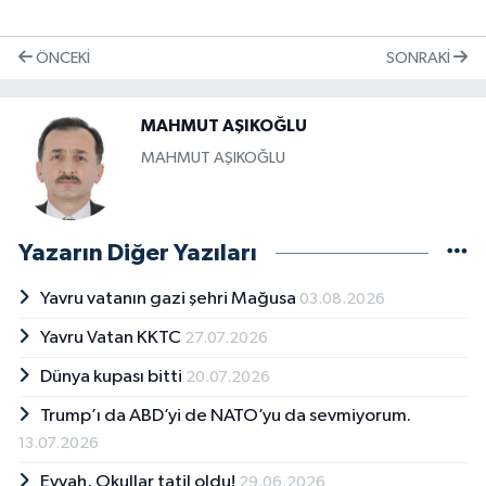
ÖNCEKI
SONRAKI
MAHMUT AŞIKOĞLU
MAHMUT AŞIKOĞLU
Yazarın Diğer Yazıları
Yavru vatanın gazi şehri Mağusa
03.08.2026
Yavru Vatan KKTC
27.07.2026
Dünya kupası bitti
20.07.2026
Trump’ı da ABD’yi de NATO’yu da sevmiyorum.
13.07.2026
Eyvah, Okullar tatil oldu!
29.06.2026