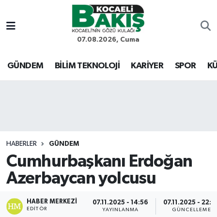
Kocaeli Nöbetçi Eczaneler
07.08.2026, Cuma
Kocaeli Hava Durumu
GÜNDEM
BİLİM TEKNOLOJİ
KARİYER
SPOR
KÜ
Kocaeli Trafik Yoğunluk Haritası
Süper Lig Puan Durumu ve Fikstür
Tüm Manşetler
HABERLER
GÜNDEM
Cumhurbaşkanı Erdoğan
Son Dakika Haberleri
Azerbaycan yolcusu
Haber Arşivi
HABER MERKEZI
07.11.2025 - 14:56
07.11.2025 - 22:5
EDITÖR
YAYINLANMA
GÜNCELLEME