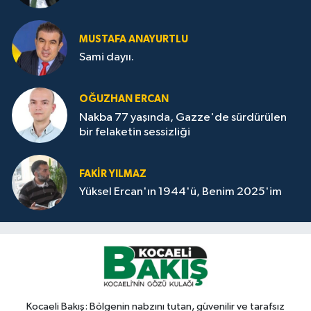
MUSTAFA ANAYURTLU
Sami dayıı.
OĞUZHAN ERCAN
Nakba 77 yaşında, Gazze'de sürdürülen
bir felaketin sessizliği
FAKİR YILMAZ
Yüksel Ercan'ın 1944'ü, Benim 2025'im
Kocaeli Bakış: Bölgenin nabzını tutan, güvenilir ve tarafsız