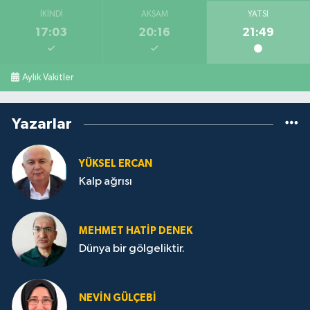
İKINDI
AKŞAM
YATSI
17:03
20:16
21:49
Aylık Vakitler
Yazarlar
YÜKSEL ERCAN
Kalp ağrısı
MEHMET HATİP DENEK
Dünya bir gölgeliktir.
NEVİN GÜLÇEBİ