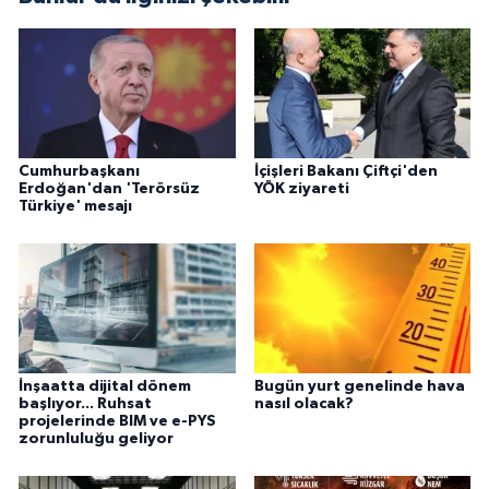
Cumhurbaşkanı
İçişleri Bakanı Çiftçi'den
Erdoğan'dan 'Terörsüz
YÖK ziyareti
Türkiye' mesajı
İnşaatta dijital dönem
Bugün yurt genelinde hava
başlıyor... Ruhsat
nasıl olacak?
projelerinde BIM ve e-PYS
zorunluluğu geliyor