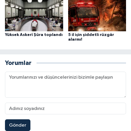
Yüksek Askerî Şûra toplandı
5 il için şiddetli rüzgâr
alarmı!
Yorumlar
Gönder