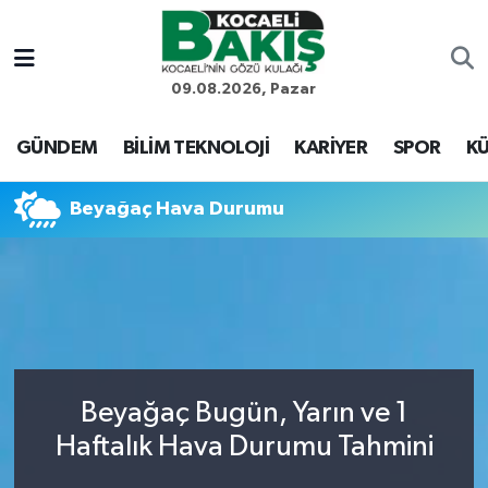
Kocaeli Nöbetçi Eczaneler
09.08.2026, Pazar
Kocaeli Hava Durumu
GÜNDEM
BİLİM TEKNOLOJİ
KARİYER
SPOR
KÜ
Kocaeli Trafik Yoğunluk Haritası
Beyağaç Hava Durumu
Süper Lig Puan Durumu ve Fikstür
Tüm Manşetler
Son Dakika Haberleri
Beyağaç Bugün, Yarın ve 1
Haber Arşivi
Haftalık Hava Durumu Tahmini