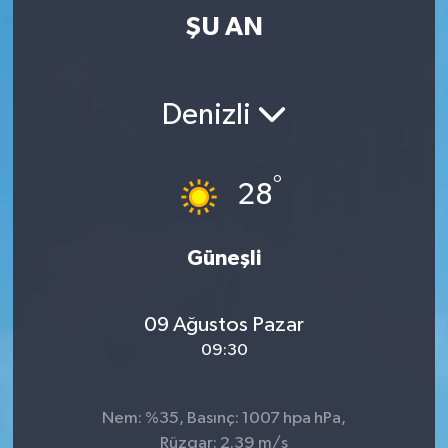
ŞU AN
Denizli
°
28
Güneşli
09 Ağustos Pazar
09:30
Nem: %35, Basınç: 1007 hpa hPa,
Rüzgar: 2.39 m/s