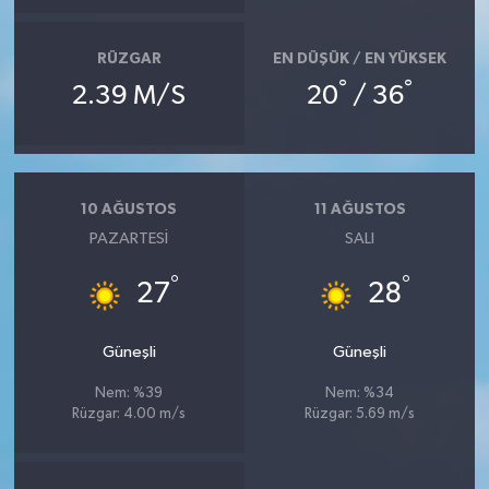
RÜZGAR
EN DÜŞÜK / EN YÜKSEK
°
°
2.39 M/S
20
/ 36
10 AĞUSTOS
11 AĞUSTOS
PAZARTESI
SALI
°
°
27
28
Güneşli
Güneşli
Nem: %39
Nem: %34
Rüzgar: 4.00 m/s
Rüzgar: 5.69 m/s