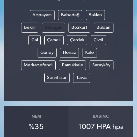
Acıpayam
Babadağ
Baklan
Bekilli
Beyağaç
Bozkurt
Buldan
Çal
Çameli
Çardak
Çivril
Güney
Honaz
Kale
Merkezefendi
Pamukkale
Sarayköy
Serinhisar
Tavas
NEM
BASINÇ
%35
1007 HPA
hpa