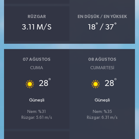
RÜZGAR
EN DÜŞÜK / EN YÜKSEK
°
°
3.11 M/S
18
/ 37
07 AĞUSTOS
08 AĞUSTOS
CUMA
CUMARTESI
°
°
28
28
Güneşli
Güneşli
Nem: %31
Nem: %35
Rüzgar: 5.61 m/s
Rüzgar: 6.31 m/s