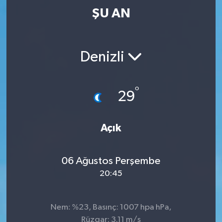
ŞU AN
Denizli
°
29
Açık
06 Ağustos Perşembe
20:45
Nem: %23, Basınç: 1007 hpa hPa,
Rüzgar: 3.11 m/s