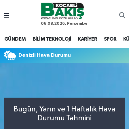
Kocaeli Nöbetçi Eczaneler
06.08.2026, Perşembe
Kocaeli Hava Durumu
GÜNDEM
BİLİM TEKNOLOJİ
KARİYER
SPOR
KÜ
Kocaeli Trafik Yoğunluk Haritası
Denizli Hava Durumu
Süper Lig Puan Durumu ve Fikstür
Tüm Manşetler
Son Dakika Haberleri
Bugün, Yarın ve 1 Haftalık Hava
Haber Arşivi
Durumu Tahmini