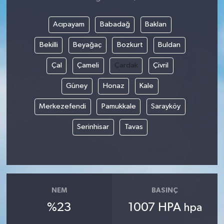
Acıpayam
Babadağ
Baklan
Bekilli
Beyağaç
Bozkurt
Buldan
Çal
Çameli
Çardak
Çivril
Güney
Honaz
Kale
Merkezefendi
Pamukkale
Sarayköy
Serinhisar
Tavas
NEM
BASINÇ
%23
1007 HPA
hpa