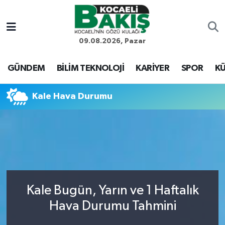
Kocaeli Nöbetçi Eczaneler
09.08.2026, Pazar
Kocaeli Hava Durumu
GÜNDEM
BİLİM TEKNOLOJİ
KARİYER
SPOR
KÜ
Kocaeli Trafik Yoğunluk Haritası
Kale Hava Durumu
Süper Lig Puan Durumu ve Fikstür
Tüm Manşetler
Son Dakika Haberleri
Kale Bugün, Yarın ve 1 Haftalık
Haber Arşivi
Hava Durumu Tahmini