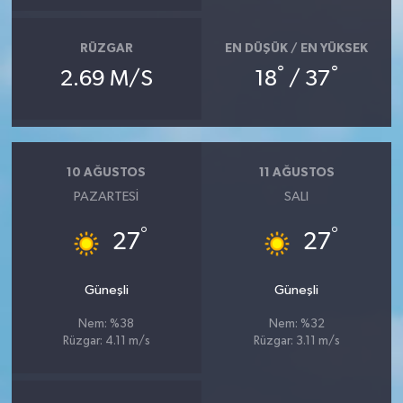
RÜZGAR
EN DÜŞÜK / EN YÜKSEK
°
°
2.69 M/S
18
/ 37
10 AĞUSTOS
11 AĞUSTOS
PAZARTESI
SALI
°
°
27
27
Güneşli
Güneşli
Nem: %38
Nem: %32
Rüzgar: 4.11 m/s
Rüzgar: 3.11 m/s