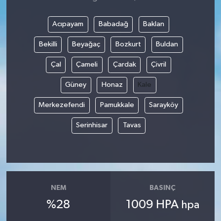
Acıpayam
Babadağ
Baklan
Bekilli
Beyağaç
Bozkurt
Buldan
Çal
Çameli
Çardak
Çivril
Güney
Honaz
Kale
Merkezefendi
Pamukkale
Sarayköy
Serinhisar
Tavas
NEM
BASINÇ
%28
1009 HPA
hpa