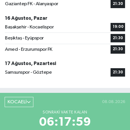
Gaziantep FK - Alanyaspor
21:30
16 Ağustos, Pazar
Başakşehir - Kocaelispor
19:00
Beşiktaş - Eyüpspor
21:30
Amed - Erzurumspor FK
21:30
17 Ağustos, Pazartesi
Samsunspor - Göztepe
21:30
KOCAELİ
08.08.2026
SONRAKI VAKTE KALAN
06:17:59