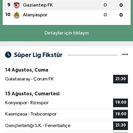
9
Gaziantep FK
0
0
10
Alanyaspor
0
0
Detaylar için tıklayın
Süper Lig Fikstür
14 Ağustos, Cuma
Galatasaray - Çorum FK
21:30
15 Ağustos, Cumartesi
Konyaspor - Rizespor
19:00
Kasımpaşa - Trabzonspor
19:00
Gençlerbirliği S.K. - Fenerbahçe
21:30