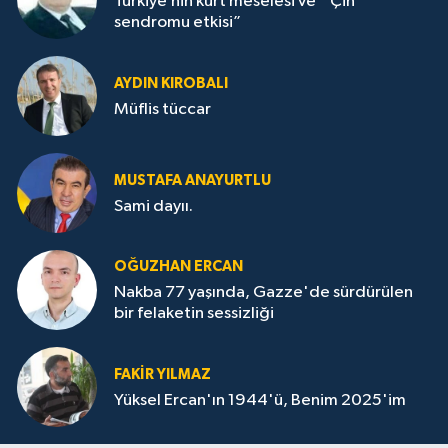
Türkiye’nin kürt meselesi ve “ Çin
sendromu etkisi”
AYDIN KIROBALI
Müflis tüccar
MUSTAFA ANAYURTLU
Sami dayıı.
OĞUZHAN ERCAN
Nakba 77 yaşında, Gazze'de sürdürülen
bir felaketin sessizliği
FAKİR YILMAZ
Yüksel Ercan'ın 1944'ü, Benim 2025'im