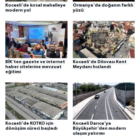
Kocaeli'de kırsal mahalleye
Ormanya'da doğanın farklı
modern yol
yüzü
BİK'ten gazete ve internet
Kocaeli'de Dilovası Kent
haber sitelerine mevzuat
Meydanı hızlandı
eğitimi
Kocaeli'de KOTKO için
Kocaeli Darıca'ya
dönüşüm süreci başladı
Büyükşehir'den modern
ulaşım yatırımı