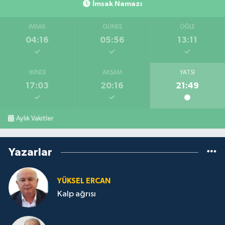
İmsak Namazı
İMSAK
GÜNEŞ
ÖĞLE
04:16
05:56
13:11
İKINDI
AKŞAM
YATSI
17:03
20:16
21:49
Aylık Vakitler
Yazarlar
YÜKSEL ERCAN
Kalp ağrısı