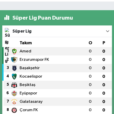
Süper Lig Puan Durumu
Süper Lig
#
Takım
O
P
1
Amed
0
0
2
Erzurumspor FK
0
0
3
Başakşehir
0
0
4
Kocaelispor
0
0
5
Beşiktaş
0
0
6
Eyüpspor
0
0
7
Galatasaray
0
0
8
Çorum FK
0
0