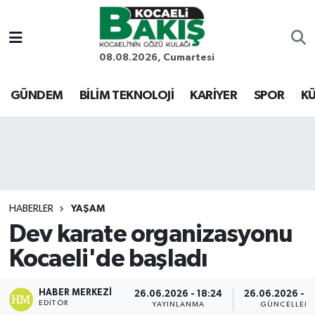
Kocaeli Nöbetçi Eczaneler
08.08.2026, Cumartesi
Kocaeli Hava Durumu
GÜNDEM
BİLİM TEKNOLOJİ
KARİYER
SPOR
KÜ
Kocaeli Trafik Yoğunluk Haritası
Süper Lig Puan Durumu ve Fikstür
Tüm Manşetler
HABERLER
YAŞAM
Dev karate organizasyonu
Son Dakika Haberleri
Kocaeli'de başladı
Haber Arşivi
HABER MERKEZI
26.06.2026 - 18:24
26.06.2026 - 1
EDITÖR
YAYINLANMA
GÜNCELLEM