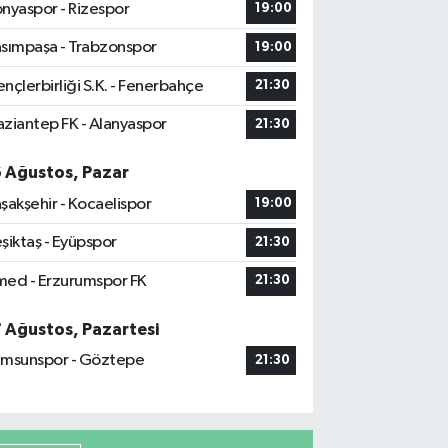
nyaspor - Rizespor
19:00
sımpaşa - Trabzonspor
19:00
nçlerbirliği S.K. - Fenerbahçe
21:30
ziantep FK - Alanyaspor
21:30
6 Ağustos, Pazar
şakşehir - Kocaelispor
19:00
şiktaş - Eyüpspor
21:30
ed - Erzurumspor FK
21:30
7 Ağustos, Pazartesi
msunspor - Göztepe
21:30