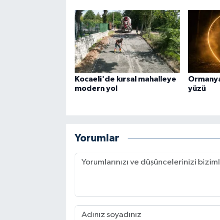
Kocaeli'de kırsal mahalleye
Ormanya
modern yol
yüzü
Yorumlar