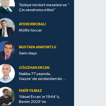
Türkiye’nin kürt meselesi ve “
Çin sendromu etkisi”
AYDIN KIROBALI
Müflis tüccar
MUSTAFA ANAYURTLU
Sami dayıı.
OĞUZHAN ERCAN
Nakba 77 yaşında,
Gazze'de sürdürülen bir
felaketin sessizliği
FAKİR YILMAZ
Yüksel Ercan'ın 1944'ü,
Benim 2025'im