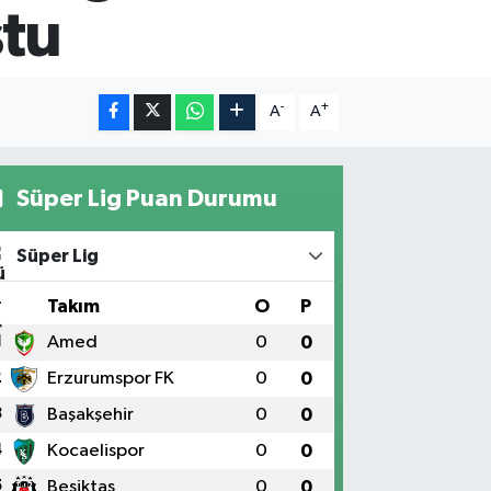
ştu
-
+
A
A
Süper Lig Puan Durumu
Süper Lig
#
Takım
O
P
1
Amed
0
0
2
Erzurumspor FK
0
0
3
Başakşehir
0
0
4
Kocaelispor
0
0
5
Beşiktaş
0
0