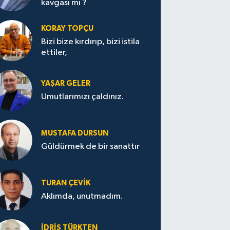
kavgası mı ?
KORAY TOPÇU
Bizi bize kırdırıp, bizi istila
ettiler,
YAŞAR GELER
Umutlarımızı çaldınız.
MUSTAFA DURSUN
Güldürmek de bir sanattır
TURAN ÇEVİK
Aklımda, unutmadım.
İDRİS TÜRKTEN