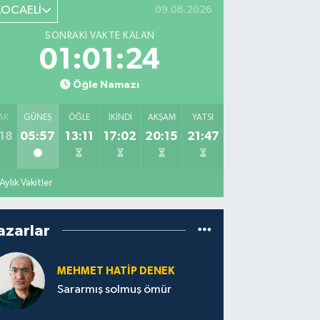
KOCAELİ
09.08.2026
SONRAKI VAKTE KALAN
01:01:23
Öğle Namazı
AK
GÜNEŞ
ÖĞLE
İKINDI
AKŞAM
YATSI
18
05:57
13:11
17:02
20:15
21:47
Aylık Vakitler
azarlar
MEHMET HATİP DENEK
Sararmış solmuş ömür