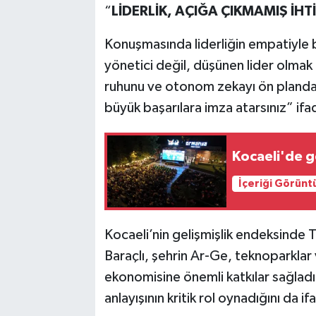
“
LİDERLİK, AÇIĞA ÇIKMAMIŞ İH
Konuşmasında liderliğin empatiyle 
yönetici değil, düşünen lider olmak g
ruhunu ve otonom zekayı ön planda t
büyük başarılara imza atarsınız” ifad
Kocaeli'de g
İçeriği Görünt
Kocaeli’nin gelişmişlik endeksinde Tü
Baraçlı, şehrin Ar-Ge, teknoparklar 
ekonomisine önemli katkılar sağladığın
anlayışının kritik rol oynadığını da if