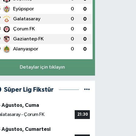
6
Eyüpspor
0
0
7
Galatasaray
0
0
8
Çorum FK
0
0
9
Gaziantep FK
0
0
0
Alanyaspor
0
0
Detaylar için tıklayın
Süper Lig Fikstür
4 Ağustos, Cuma
latasaray - Çorum FK
21:30
5 Ağustos, Cumartesi