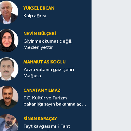
YÜKSEL ERCAN
Kalp ağrısı
NEVİN GÜLÇEBİ
Giyinmek kumaş değil,
Medeniyettir
MAHMUT AŞIKOĞLU
Yavru vatanın gazi şehri
Mağusa
CANATAN YILMAZ
T.C. Kültür ve Turizm
bakanlığı sayın bakanına açık
mektup.
SİNAN KARAÇAY
Tayt kavgası mı ? Taht