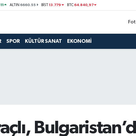
11
6660.55
13.779
64.840,97
ALTIN
BİST
BTC
Fot
R
SPOR
KÜLTÜR SANAT
EKONOMİ
raçlı, Bulgaristan’