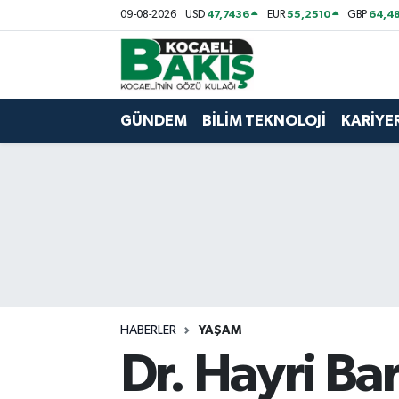
47,7436
55,2510
64,48
09-08-2026
USD
EUR
GBP
Kocaeli Nöbetçi Eczaneler
Kocaeli Hava Durumu
GÜNDEM
BİLİM TEKNOLOJİ
KARİYE
Kocaeli Trafik Yoğunluk Haritası
Süper Lig Puan Durumu ve Fikstür
Tüm Manşetler
Son Dakika Haberleri
HABERLER
YAŞAM
Haber Arşivi
Dr. Hayri Ba