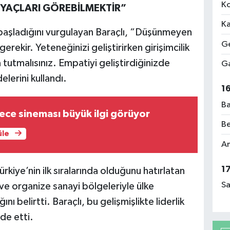
Ko
TİYAÇLARI GÖREBİLMEKTİR”
Ka
başladığını vurgulayan Baraçlı, “Düşünmeyen
Ge
erekir. Yeteneğinizi geliştirirken girişimcilik
utmalısınız. Empatiyi geliştirdiğinizde
Ga
elerini kullandı.
1
Ba
ece sineması büyük ilgi görüyor
Be
üle
Am
1
rkiye’nin ilk sıralarında olduğunu hatırlatan
Sa
ve organize sanayi bölgeleriyle ülke
ı belirtti. Baraçlı, bu gelişmişlikte liderlik
ade etti.