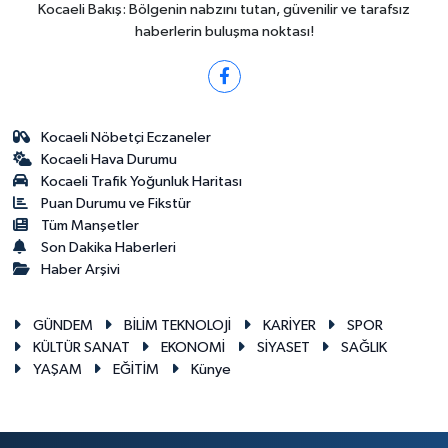
Kocaeli Bakış: Bölgenin nabzını tutan, güvenilir ve tarafsız
haberlerin buluşma noktası!
Kocaeli Nöbetçi Eczaneler
Kocaeli Hava Durumu
Kocaeli Trafik Yoğunluk Haritası
Puan Durumu ve Fikstür
Tüm Manşetler
Son Dakika Haberleri
Haber Arşivi
GÜNDEM
BİLİM TEKNOLOJİ
KARİYER
SPOR
KÜLTÜR SANAT
EKONOMİ
SİYASET
SAĞLIK
YAŞAM
EĞİTİM
Künye