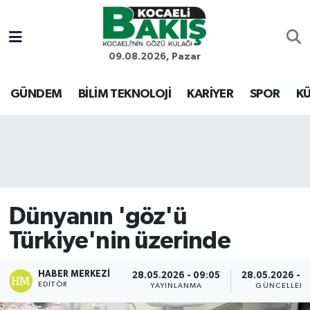
Kocaeli Nöbetçi Eczaneler
09.08.2026, Pazar
Kocaeli Hava Durumu
GÜNDEM
BİLİM TEKNOLOJİ
KARİYER
SPOR
KÜ
Kocaeli Trafik Yoğunluk Haritası
Süper Lig Puan Durumu ve Fikstür
Tüm Manşetler
Dünyanın 'göz'ü
Son Dakika Haberleri
Türkiye'nin üzerinde
Haber Arşivi
HABER MERKEZI
28.05.2026 - 09:05
28.05.2026 - 1
EDITÖR
YAYINLANMA
GÜNCELLEM