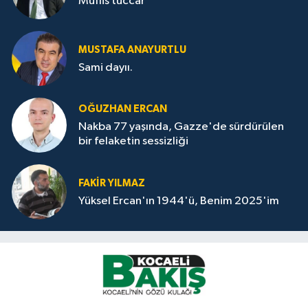
Müflis tüccar
MUSTAFA ANAYURTLU
Sami dayıı.
OĞUZHAN ERCAN
Nakba 77 yaşında, Gazze'de sürdürülen
bir felaketin sessizliği
FAKİR YILMAZ
Yüksel Ercan'ın 1944'ü, Benim 2025'im