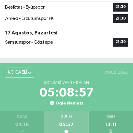
Beşiktaş - Eyüpspor
21:30
Amed - Erzurumspor FK
21:30
17 Ağustos, Pazartesi
Samsunspor - Göztepe
21:30
KOCAELİ
09.08.2026
SONRAKI VAKTE KALAN
05:08:56
Öğle Namazı
İMSAK
GÜNEŞ
ÖĞLE
04:18
05:57
13:11