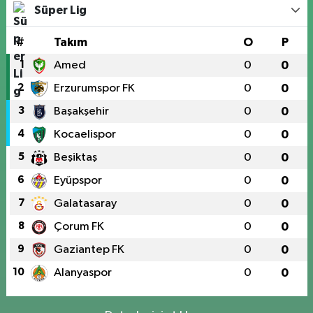
Süper Lig
#
Takım
O
P
1
Amed
0
0
2
Erzurumspor FK
0
0
3
Başakşehir
0
0
4
Kocaelispor
0
0
5
Beşiktaş
0
0
6
Eyüpspor
0
0
7
Galatasaray
0
0
8
Çorum FK
0
0
9
Gaziantep FK
0
0
10
Alanyaspor
0
0