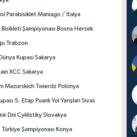
ekya
ol Parabisiklet Maniago / İtalya
ğ Bisikleti Şampiyonası Bosna Hersek
mpı Trabzon
r Dünya Kupası Sakarya
tain XCC Sakarya
iem Mazurskich Twierdz Polonya
upası 5. Etap Puanlı Yol Yarışları Sivas
né Dni Cyklistiky Slovakya
eti Türkiye Şampiyonası Konya