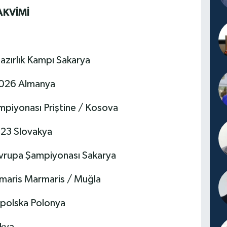
AKVİMİ
Hazırlık Kampı Sakarya
 2026 Almanya
ampiyonası Priştine / Kosova
U23 Slovakya
 Avrupa Şampiyonası Sakarya
maris Marmaris / Muğla
lopolska Polonya