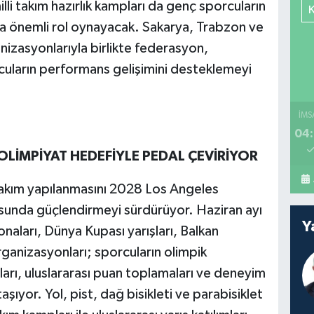
lli takım hazırlık kampları da genç sporcuların
nda önemli rol oynayacak. Sakarya, Trabzon ve
zasyonlarıyla birlikte federasyon,
cuların performans gelişimini desteklemeyi
İMS
04:
 OLİMPİYAT HEDEFİYLE PEDAL ÇEVİRİYOR
 takım yapılanmasını 2028 Los Angeles
sunda güçlendirmeyi sürdürüyor. Haziran ayı
Y
aları, Dünya Kupası yarışları, Balkan
rganizasyonları; sporcuların olimpik
arı, uluslararası puan toplamaları ve deneyim
ıyor. Yol, pist, dağ bisikleti ve parabisiklet