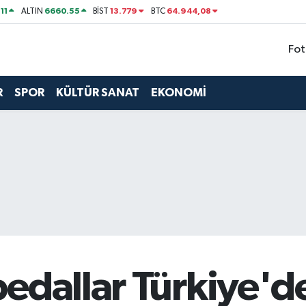
11
6660.55
13.779
64.944,08
ALTIN
BİST
BTC
Fot
R
SPOR
KÜLTÜR SANAT
EKONOMİ
edallar Türkiye'd