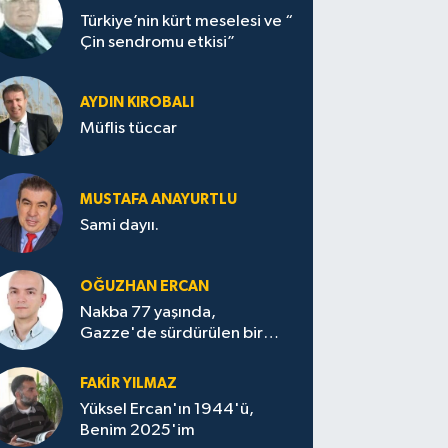
Türkiye’nin kürt meselesi ve “
Çin sendromu etkisi”
AYDIN KIROBALI
Müflis tüccar
MUSTAFA ANAYURTLU
Sami dayıı.
OĞUZHAN ERCAN
Nakba 77 yaşında,
Gazze'de sürdürülen bir
felaketin sessizliği
FAKİR YILMAZ
Yüksel Ercan'ın 1944'ü,
Benim 2025'im