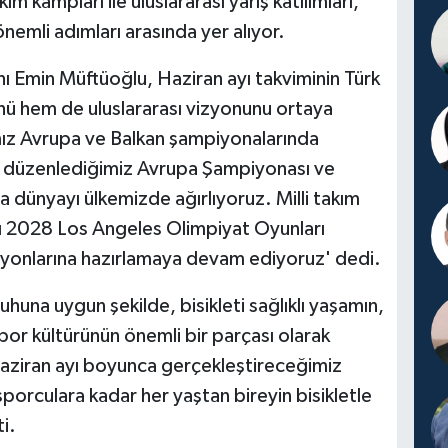
ım kampları ile uluslararası yarış katılımları,
önemli adımları arasında yer alıyor.
ı Emin Müftüoğlu, Haziran ayı takviminin Türk
nü hem de uluslararası vizyonunu ortaya
mız Avrupa ve Balkan şampiyonalarında
e düzenlediğimiz Avrupa Şampiyonası ve
 dünyayı ülkemizde ağırlıyoruz. Milli takım
zı 2028 Los Angeles Olimpiyat Oyunları
yonlarına hazırlamaya devam ediyoruz' dedi.
huna uygun şekilde, bisikleti sağlıklı yaşamın,
spor kültürünün önemli bir parçası olarak
aziran ayı boyunca gerçekleştireceğimiz
porculara kadar her yaştan bireyin bisikletle
i.