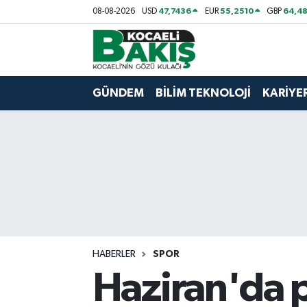
47,7436
55,2510
64,48
08-08-2026
USD
EUR
GBP
Kocaeli Nöbetçi Eczaneler
Kocaeli Hava Durumu
GÜNDEM
BİLİM TEKNOLOJİ
KARİYE
Kocaeli Trafik Yoğunluk Haritası
Süper Lig Puan Durumu ve Fikstür
Tüm Manşetler
Son Dakika Haberleri
HABERLER
SPOR
Haber Arşivi
Haziran'da p