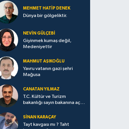
MEHMET HATİP DENEK
Dünya bir gölgeliktir.
NEVİN GÜLÇEBİ
Giyinmek kumaş değil,
Medeniyettir
MAHMUT AŞIKOĞLU
Yavru vatanın gazi şehri
Mağusa
CANATAN YILMAZ
T.C. Kültür ve Turizm
bakanlığı sayın bakanına açık
mektup.
SİNAN KARAÇAY
Tayt kavgası mı ? Taht