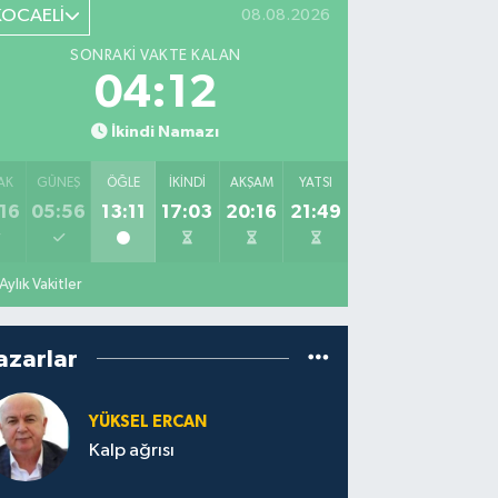
KOCAELİ
08.08.2026
SONRAKI VAKTE KALAN
04:11
İkindi Namazı
AK
GÜNEŞ
ÖĞLE
İKINDI
AKŞAM
YATSI
16
05:56
13:11
17:03
20:16
21:49
Aylık Vakitler
azarlar
YÜKSEL ERCAN
Kalp ağrısı