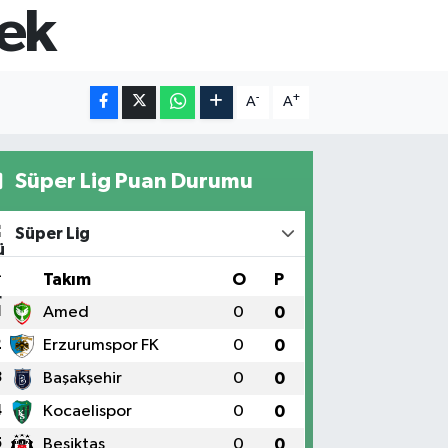
ek
-
+
A
A
Süper Lig Puan Durumu
Süper Lig
#
Takım
O
P
1
Amed
0
0
2
Erzurumspor FK
0
0
3
Başakşehir
0
0
4
Kocaelispor
0
0
5
Beşiktaş
0
0