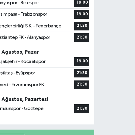
nyaspor - Rizespor
19:00
sımpaşa - Trabzonspor
19:00
nçlerbirliği S.K. - Fenerbahçe
21:30
ziantep FK - Alanyaspor
21:30
6 Ağustos, Pazar
şakşehir - Kocaelispor
19:00
şiktaş - Eyüpspor
21:30
ed - Erzurumspor FK
21:30
7 Ağustos, Pazartesi
msunspor - Göztepe
21:30