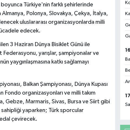
Ko
boyunca Türkiye'nin farklı şehirlerinde
ıra Almanya, Polonya, Slovakya, Çekya, İtalya,
Ka
ecek uluslararası organizasyonlarda milli
Ge
 mücadele edecek.
Ga
dilen 3 Haziran Dünya Bisiklet Günü ile
1
t Federasyonu, yarışlar, şampiyonalar ve
Ba
ürünün yaygınlaşmasına katkı sağlamayı
Be
Am
piyonası, Balkan Şampiyonası, Dünya Kupası
an Fondo organizasyonları ve milli takım
1
a, Gebze, Marmaris, Sivas, Bursa ve Siirt gibi
Sa
 sahipliği yaparken; Türk sporcular
pedal çevirecek.