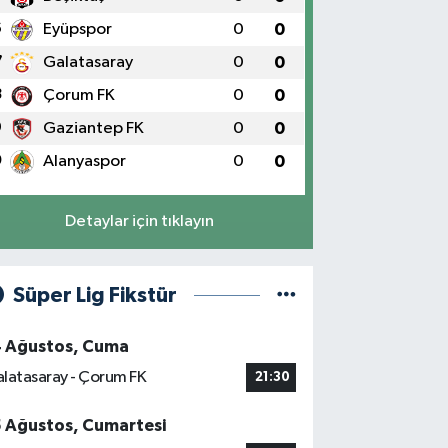
6
Eyüpspor
0
0
7
Galatasaray
0
0
8
Çorum FK
0
0
9
Gaziantep FK
0
0
0
Alanyaspor
0
0
Detaylar için tıklayın
Süper Lig Fikstür
4 Ağustos, Cuma
latasaray - Çorum FK
21:30
5 Ağustos, Cumartesi