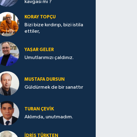
kavgası mı ?
KORAY TOPÇU
Bizi bize kırdırıp, bizi istila
ettiler,
YAŞAR GELER
Umutlarımızı çaldınız.
MUSTAFA DURSUN
Güldürmek de bir sanattır
TURAN ÇEVİK
Aklımda, unutmadım.
İDRİS TÜRKTEN