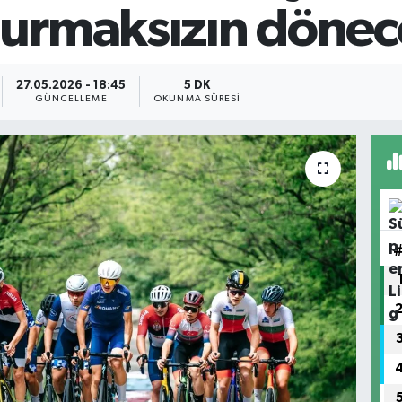
urmaksızın dönec
27.05.2026 - 18:45
5 DK
GÜNCELLEME
OKUNMA SÜRESI