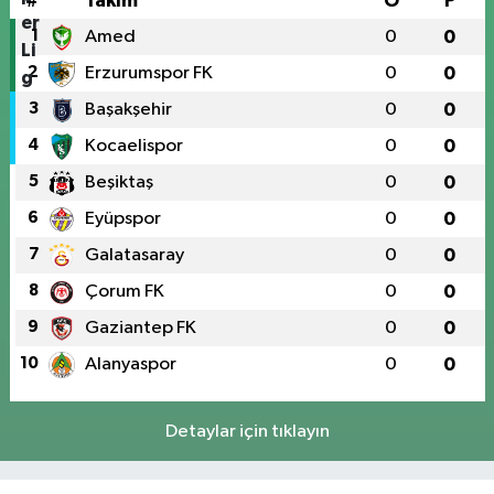
#
Takım
O
P
1
Amed
0
0
2
Erzurumspor FK
0
0
3
Başakşehir
0
0
4
Kocaelispor
0
0
5
Beşiktaş
0
0
6
Eyüpspor
0
0
7
Galatasaray
0
0
8
Çorum FK
0
0
9
Gaziantep FK
0
0
10
Alanyaspor
0
0
Detaylar için tıklayın