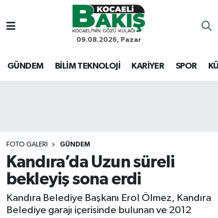
Kocaeli Nöbetçi Eczaneler
09.08.2026, Pazar
Kocaeli Hava Durumu
GÜNDEM
BİLİM TEKNOLOJİ
KARİYER
SPOR
KÜ
Kocaeli Trafik Yoğunluk Haritası
Süper Lig Puan Durumu ve Fikstür
Tüm Manşetler
FOTO GALERI
GÜNDEM
Kandıra’da Uzun süreli
Son Dakika Haberleri
bekleyiş sona erdi
Haber Arşivi
Kandıra Belediye Başkanı Erol Ölmez, Kandıra
Belediye garajı içerisinde bulunan ve 2012