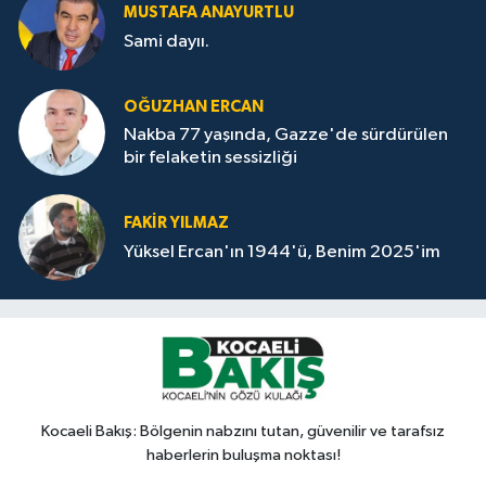
MUSTAFA ANAYURTLU
Sami dayıı.
OĞUZHAN ERCAN
Nakba 77 yaşında, Gazze'de sürdürülen
bir felaketin sessizliği
FAKİR YILMAZ
Yüksel Ercan'ın 1944'ü, Benim 2025'im
Kocaeli Bakış: Bölgenin nabzını tutan, güvenilir ve tarafsız
haberlerin buluşma noktası!