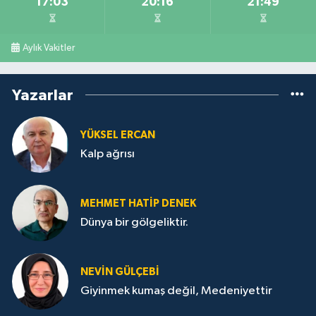
17:03
20:16
21:49
Aylık Vakitler
Yazarlar
YÜKSEL ERCAN
Kalp ağrısı
MEHMET HATİP DENEK
Dünya bir gölgeliktir.
NEVİN GÜLÇEBİ
Giyinmek kumaş değil, Medeniyettir