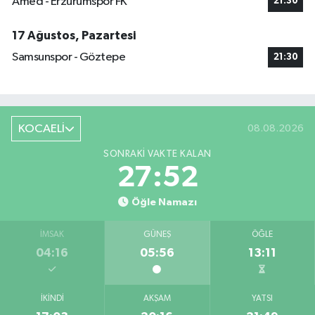
Amed - Erzurumspor FK
21:30
17 Ağustos, Pazartesi
Samsunspor - Göztepe
21:30
KOCAELİ
08.08.2026
SONRAKI VAKTE KALAN
27:52
Öğle Namazı
İMSAK
GÜNEŞ
ÖĞLE
04:16
05:56
13:11
İKINDI
AKŞAM
YATSI