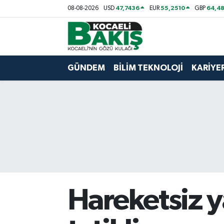
47,7436
55,2510
64,48
08-08-2026
USD
EUR
GBP
Kocaeli Nöbetçi Eczaneler
Kocaeli Hava Durumu
GÜNDEM
BİLİM TEKNOLOJİ
KARİYE
Kocaeli Trafik Yoğunluk Haritası
Süper Lig Puan Durumu ve Fikstür
Tüm Manşetler
Son Dakika Haberleri
Hareketsiz y
Haber Arşivi