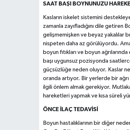
SAAT BAŞI BOYNUNUZU HAREKET
Kasların iskelet sistemini destekley
zamanla zayıfladığını dile getiren 
gelişmemişken ve beyaz yakalılar bu 
nispeten daha az görülüyordu. Ama h
boyun fıtıkları ve boyun ağrılarında
başı uygunsuz pozisyonda saatlerce
güçsüzlüğe neden oluyor. Kaslar ne k
oranda artıyor. Bir yerlerde bir ağr
ilgili önlem almak gerekiyor. Mutlak
hareketleri yapmak ve kısa süreli y
ÖNCE İLAÇ TEDAVİSİ
Boyun hastalıklarının bir diğer nede