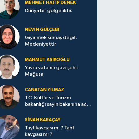
MEHMET HATİP DENEK
Dünya bir gölgeliktir.
NEVİN GÜLÇEBİ
Giyinmek kumaş değil,
Medeniyettir
MAHMUT AŞIKOĞLU
Yavru vatanın gazi şehri
Mağusa
CANATAN YILMAZ
T.C. Kültür ve Turizm
bakanlığı sayın bakanına açık
mektup.
SİNAN KARAÇAY
Tayt kavgası mı ? Taht
kavgası mı ?