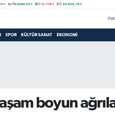
11
6660.55
13.779
64.959,79
ALTIN
BİST
BTC
Fot
R
SPOR
KÜLTÜR SANAT
EKONOMİ
aşam boyun ağrıla