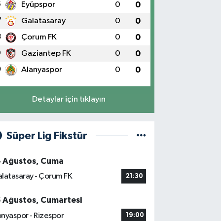
6
Eyüpspor
0
0
7
Galatasaray
0
0
8
Çorum FK
0
0
9
Gaziantep FK
0
0
0
Alanyaspor
0
0
Detaylar için tıklayın
Süper Lig Fikstür
4 Ağustos, Cuma
latasaray - Çorum FK
21:30
5 Ağustos, Cumartesi
nyaspor - Rizespor
19:00