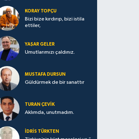
KORAY TOPÇU
Bizi bize kırdırıp, bizi istila
ettiler,
YAŞAR GELER
Umutlarımızı çaldınız.
MUSTAFA DURSUN
Güldürmek de bir sanattır
TURAN ÇEVİK
Aklımda, unutmadım.
İDRİS TÜRKTEN