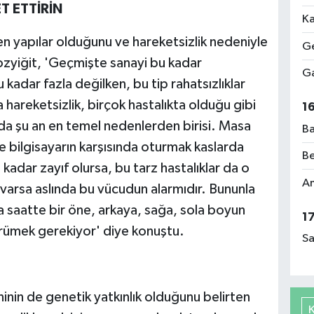
 ETTİRİN
Ka
en yapılar olduğunu ve hareketsizlik nedeniyle
Ge
Bozyiğit, 'Geçmişte sanayi bu kadar
Ga
kadar fazla değilken, bu tip rahatsızlıklar
areketsizlik, birçok hastalıkta olduğu gibi
1
 da şu an en temel nedenlerden birisi. Masa
Ba
 bilgisayarın karşısında oturmak kaslarda
Be
adar zayıf olursa, bu tarz hastalıklar da o
Am
ı varsa aslında bu vücudun alarmıdır. Bununla
a saatte bir öne, arkaya, sağa, sola boyun
1
ürümek gerekiyor' diye konuştu.
Sa
ninin de genetik yatkınlık olduğunu belirten