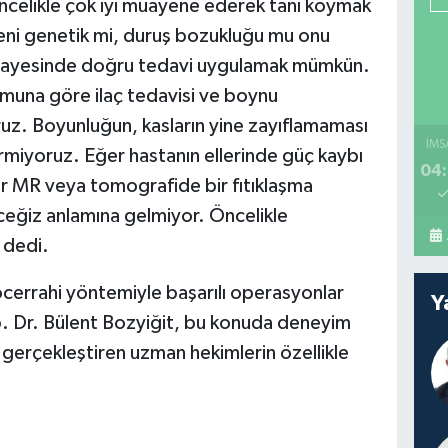
öncelikle çok iyi muayene ederek tanı koymak
deni genetik mi, duruş bozukluğu mu onu
 sayesinde doğru tedavi uygulamak mümkün.
umuna göre ilaç tedavisi ve boynu
uz. Boyunluğun, kasların yine zayıflamaması
İMS
ermiyoruz. Eğer hastanın ellerinde güç kaybı
04:
er MR veya tomografide bir fıtıklaşma
ğiz anlamına gelmiyor. Öncelikle
 dedi.
cerrahi yöntemiyle başarılı operasyonlar
Y
Op. Dr. Bülent Bozyiğit, bu konuda deneyim
gerçekleştiren uzman hekimlerin özellikle