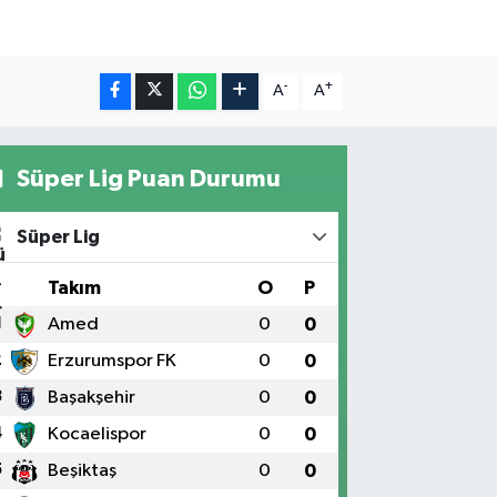
-
+
A
A
Süper Lig Puan Durumu
Süper Lig
#
Takım
O
P
1
Amed
0
0
2
Erzurumspor FK
0
0
3
Başakşehir
0
0
4
Kocaelispor
0
0
5
Beşiktaş
0
0