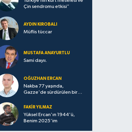
Türkiye’nin kürt meselesi ve “
Çin sendromu etkisi”
AYDIN KIROBALI
Müflis tüccar
MUSTAFA ANAYURTLU
Sami dayıı.
OĞUZHAN ERCAN
Nakba 77 yaşında,
Gazze'de sürdürülen bir
felaketin sessizliği
FAKİR YILMAZ
Yüksel Ercan'ın 1944'ü,
Benim 2025'im