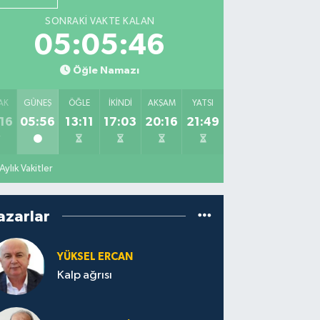
SONRAKI VAKTE KALAN
05:05:45
Öğle Namazı
AK
GÜNEŞ
ÖĞLE
İKINDI
AKŞAM
YATSI
16
05:56
13:11
17:03
20:16
21:49
Aylık Vakitler
azarlar
YÜKSEL ERCAN
Kalp ağrısı