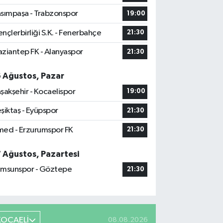
sımpaşa - Trabzonspor
19:00
nçlerbirliği S.K. - Fenerbahçe
21:30
ziantep FK - Alanyaspor
21:30
6 Ağustos, Pazar
şakşehir - Kocaelispor
19:00
şiktaş - Eyüpspor
21:30
ed - Erzurumspor FK
21:30
7 Ağustos, Pazartesi
msunspor - Göztepe
21:30
KOCAELİ
08.08.2026