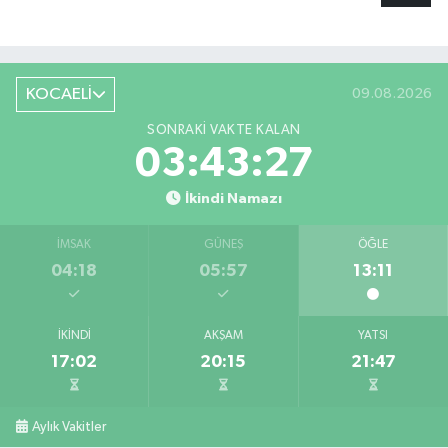
KOCAELİ
09.08.2026
SONRAKI VAKTE KALAN
03:43:26
İkindi Namazı
İMSAK
GÜNEŞ
ÖĞLE
04:18
05:57
13:11
İKINDI
AKŞAM
YATSI
17:02
20:15
21:47
Aylık Vakitler