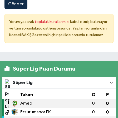
Gönder
Yorum yazarak
topluluk kurallarımızı
kabul etmiş bulunuyor
ve tüm sorumluluğu üstleniyorsunuz. Yazılan yorumlardan
KocaeliBAKIŞGazetesi hiçbir şekilde sorumlu tutulamaz.
Süper Lig Puan Durumu
Süper Lig
#
Takım
O
P
1
Amed
0
0
2
Erzurumspor FK
0
0