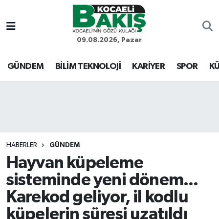
Kocaeli Nöbetçi Eczaneler
09.08.2026, Pazar
Kocaeli Hava Durumu
GÜNDEM
BİLİM TEKNOLOJİ
KARİYER
SPOR
KÜ
Kocaeli Trafik Yoğunluk Haritası
Süper Lig Puan Durumu ve Fikstür
Tüm Manşetler
HABERLER
GÜNDEM
Hayvan küpeleme
Son Dakika Haberleri
sisteminde yeni dönem...
Haber Arşivi
Karekod geliyor, il kodlu
küpelerin süresi uzatıldı