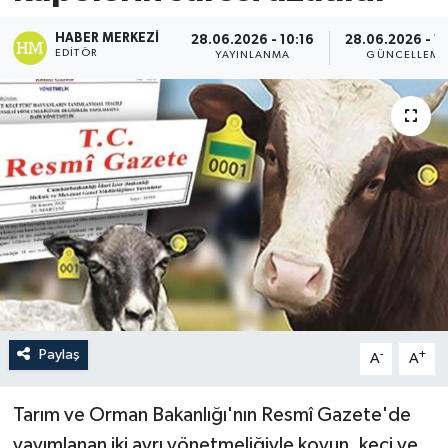
HABER MERKEZI
28.06.2026 - 10:16
28.06.2026 - 12
EDITÖR
YAYINLANMA
GÜNCELLEME
Paylaş
-
+
A
A
Tarım ve Orman Bakanlığı'nın Resmî Gazete'de
yayımlanan iki ayrı yönetmeliğiyle koyun, keçi ve