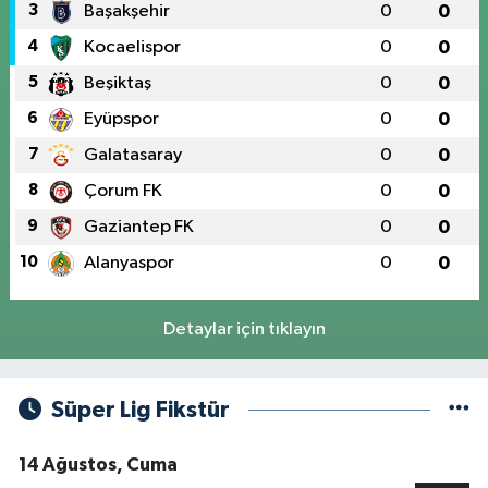
3
Başakşehir
0
0
4
Kocaelispor
0
0
5
Beşiktaş
0
0
6
Eyüpspor
0
0
7
Galatasaray
0
0
8
Çorum FK
0
0
9
Gaziantep FK
0
0
10
Alanyaspor
0
0
Detaylar için tıklayın
Süper Lig Fikstür
14 Ağustos, Cuma