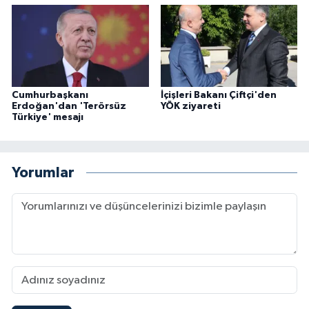
Cumhurbaşkanı
İçişleri Bakanı Çiftçi'den
Erdoğan'dan 'Terörsüz
YÖK ziyareti
Türkiye' mesajı
Yorumlar