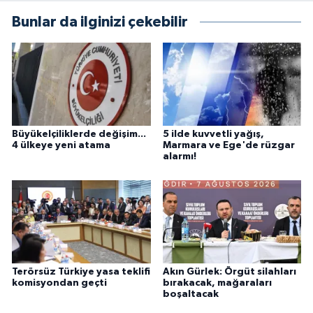
Bunlar da ilginizi çekebilir
Büyükelçiliklerde değişim...
5 ilde kuvvetli yağış,
4 ülkeye yeni atama
Marmara ve Ege'de rüzgar
alarmı!
Terörsüz Türkiye yasa teklifi
Akın Gürlek: Örgüt silahları
komisyondan geçti
bırakacak, mağaraları
boşaltacak