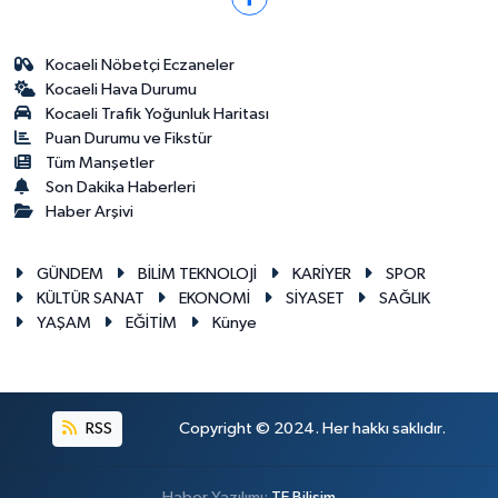
Kocaeli Nöbetçi Eczaneler
Kocaeli Hava Durumu
Kocaeli Trafik Yoğunluk Haritası
Puan Durumu ve Fikstür
Tüm Manşetler
Son Dakika Haberleri
Haber Arşivi
GÜNDEM
BİLİM TEKNOLOJİ
KARİYER
SPOR
KÜLTÜR SANAT
EKONOMİ
SİYASET
SAĞLIK
YAŞAM
EĞİTİM
Künye
RSS
Copyright © 2024. Her hakkı saklıdır.
Haber Yazılımı:
TE Bilişim