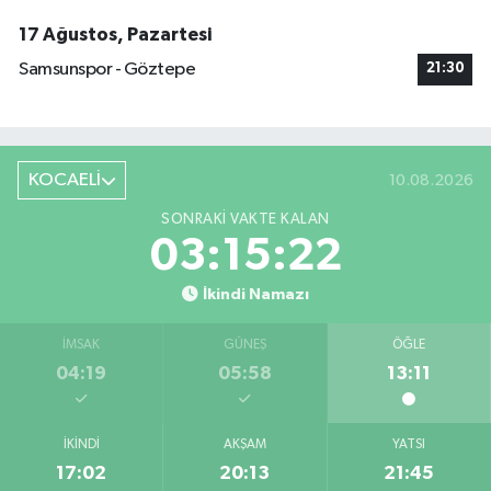
17 Ağustos, Pazartesi
Samsunspor - Göztepe
21:30
KOCAELİ
10.08.2026
SONRAKI VAKTE KALAN
03:15:21
İkindi Namazı
İMSAK
GÜNEŞ
ÖĞLE
04:19
05:58
13:11
İKINDI
AKŞAM
YATSI
17:02
20:13
21:45