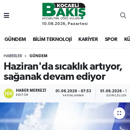
Kocaeli Nöbetçi Eczaneler
10.08.2026, Pazartesi
Kocaeli Hava Durumu
GÜNDEM
BİLİM TEKNOLOJİ
KARİYER
SPOR
KÜ
Kocaeli Trafik Yoğunluk Haritası
HABERLER
GÜNDEM
Haziran'da sıcaklık artıyor,
Süper Lig Puan Durumu ve Fikstür
sağanak devam ediyor
Tüm Manşetler
HABER MERKEZI
01.06.2026 - 07:53
01.06.2026 - 12
EDITÖR
Son Dakika Haberleri
YAYINLANMA
GÜNCELLEME
Haber Arşivi