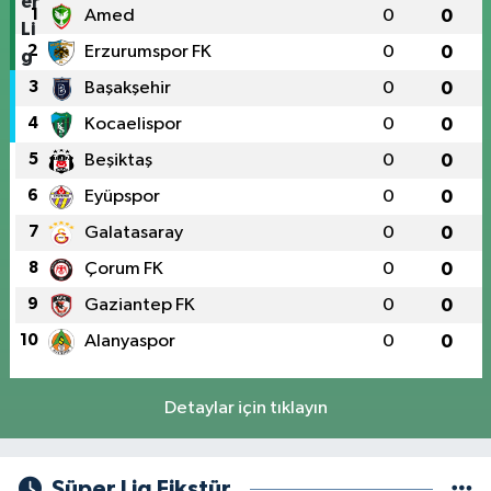
1
Amed
0
0
2
Erzurumspor FK
0
0
3
Başakşehir
0
0
4
Kocaelispor
0
0
5
Beşiktaş
0
0
6
Eyüpspor
0
0
7
Galatasaray
0
0
8
Çorum FK
0
0
9
Gaziantep FK
0
0
10
Alanyaspor
0
0
Detaylar için tıklayın
Süper Lig Fikstür