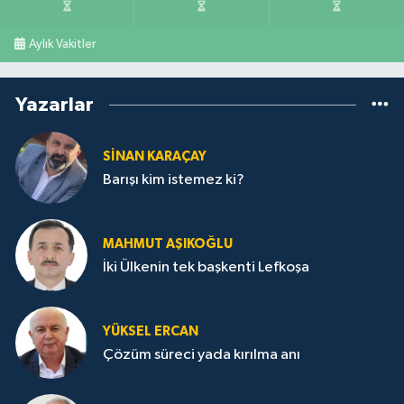
Aylık Vakitler
Yazarlar
SİNAN KARAÇAY
Barışı kim istemez ki?
MAHMUT AŞIKOĞLU
İki Ülkenin tek başkenti Lefkoşa
YÜKSEL ERCAN
Çözüm süreci yada kırılma anı