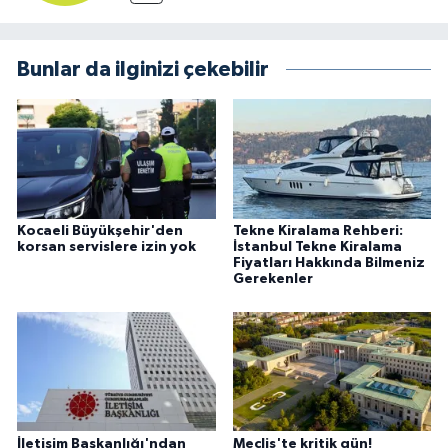
Bunlar da ilginizi çekebilir
Kocaeli Büyükşehir'den
Tekne Kiralama Rehberi:
korsan servislere izin yok
İstanbul Tekne Kiralama
Fiyatları Hakkında Bilmeniz
Gerekenler
İletişim Başkanlığı'ndan
Meclis'te kritik gün!