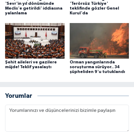
'Sevr'in yıl dönümünde
'Terörsüz Türkiye'
Meclis'e getirildi' iddiasına
teklifinde gözler Genel
yalanlama
Kurul'da
Şehit aileleri ve gazilere
Orman yangınlarında
müjde! Teklif yasalaştı
soruşturma sürüyor.. 34
şüpheliden 9'u tutuklandı
Yorumlar