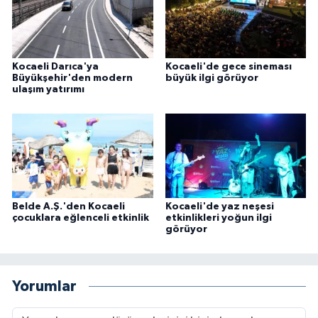
Kocaeli Darıca'ya
Kocaeli'de gece sineması
Büyükşehir'den modern
büyük ilgi görüyor
ulaşım yatırımı
Belde A.Ş.'den Kocaeli
Kocaeli'de yaz neşesi
çocuklara eğlenceli etkinlik
etkinlikleri yoğun ilgi
görüyor
Yorumlar