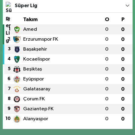
Süper Lig
#
Takım
O
P
1
Amed
0
0
2
Erzurumspor FK
0
0
3
Başakşehir
0
0
4
Kocaelispor
0
0
5
Beşiktaş
0
0
6
Eyüpspor
0
0
7
Galatasaray
0
0
8
Çorum FK
0
0
9
Gaziantep FK
0
0
10
Alanyaspor
0
0