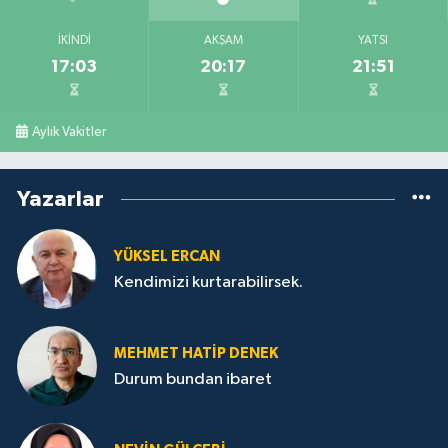
İKINDI
AKŞAM
YATSI
17:03
20:17
21:51
Aylık Vakitler
Yazarlar
YÜKSEL ERCAN
Kendimizi kurtarabilirsek.
MEHMET HATİP DENEK
Durum bundan ibaret