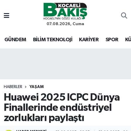
Kocaeli Nöbetçi Eczaneler
07.08.2026, Cuma
Kocaeli Hava Durumu
GÜNDEM
BİLİM TEKNOLOJİ
KARİYER
SPOR
KÜ
Kocaeli Trafik Yoğunluk Haritası
Süper Lig Puan Durumu ve Fikstür
Tüm Manşetler
HABERLER
YAŞAM
Huawei 2025 ICPC Dünya
Son Dakika Haberleri
Finallerinde endüstriyel
Haber Arşivi
zorlukları paylaştı