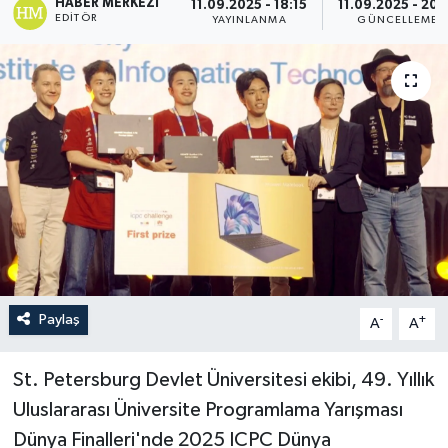
HABER MERKEZI
11.09.2025 - 18:15
11.09.2025 - 20:
EDITÖR
YAYINLANMA
GÜNCELLEME
Paylaş
-
+
A
A
St. Petersburg Devlet Üniversitesi ekibi, 49. Yıllık
Uluslararası Üniversite Programlama Yarışması
Dünya Finalleri'nde 2025 ICPC Dünya