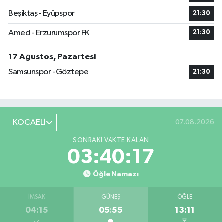
Beşiktaş - Eyüpspor
21:30
Amed - Erzurumspor FK
21:30
17 Ağustos, Pazartesi
Samsunspor - Göztepe
21:30
KOCAELİ
07.08.2026
SONRAKI VAKTE KALAN
03:40:16
Öğle Namazı
İMSAK
GÜNEŞ
ÖĞLE
04:15
05:55
13:11