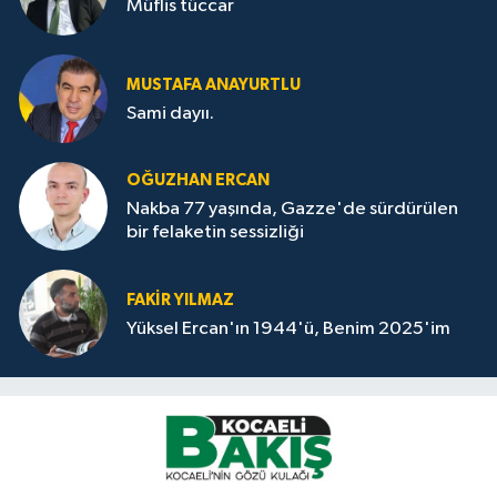
Müflis tüccar
MUSTAFA ANAYURTLU
Sami dayıı.
OĞUZHAN ERCAN
Nakba 77 yaşında, Gazze'de sürdürülen
bir felaketin sessizliği
FAKİR YILMAZ
Yüksel Ercan'ın 1944'ü, Benim 2025'im