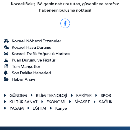
Kocaeli Bakış: Bölgenin nabzını tutan, güvenilir ve tarafsız
haberlerin buluşma noktası!
Kocaeli Nöbetçi Eczaneler
Kocaeli Hava Durumu
Kocaeli Trafik Yoğunluk Haritası
Puan Durumu ve Fikstür
Tüm Manşetler
Son Dakika Haberleri
Haber Arşivi
GÜNDEM
BİLİM TEKNOLOJİ
KARİYER
SPOR
KÜLTÜR SANAT
EKONOMİ
SİYASET
SAĞLIK
YAŞAM
EĞİTİM
Künye