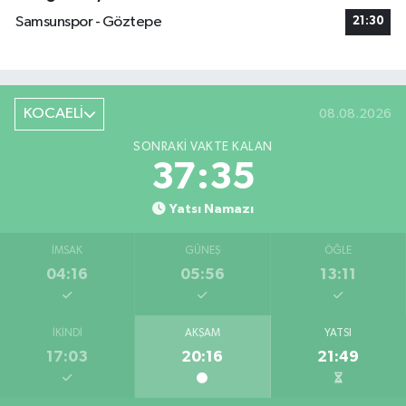
Samsunspor - Göztepe
21:30
KOCAELİ
08.08.2026
SONRAKI VAKTE KALAN
37:35
Yatsı Namazı
İMSAK
GÜNEŞ
ÖĞLE
04:16
05:56
13:11
İKINDI
AKŞAM
YATSI
17:03
20:16
21:49