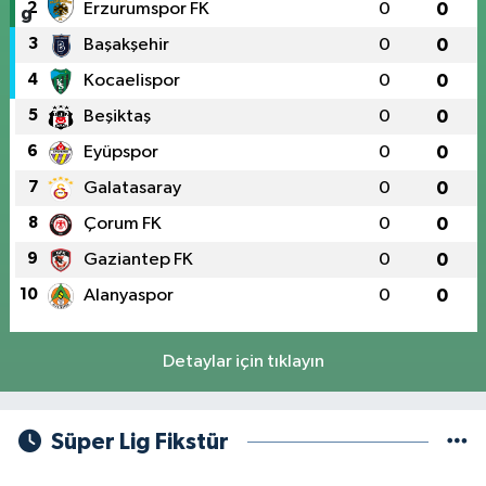
2
Erzurumspor FK
0
0
3
Başakşehir
0
0
4
Kocaelispor
0
0
5
Beşiktaş
0
0
6
Eyüpspor
0
0
7
Galatasaray
0
0
8
Çorum FK
0
0
9
Gaziantep FK
0
0
10
Alanyaspor
0
0
Detaylar için tıklayın
Süper Lig Fikstür