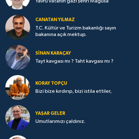
Yavru vatanın gazi şehri Mağusa
CANATAN YILMAZ
T.C. Kültür ve Turizm bakanlığı sayın
bakanına açık mektup.
SİNAN KARAÇAY
Tayt kavgası mı ? Taht kavgası mı ?
KORAY TOPÇU
Bizi bize kırdırıp, bizi istila ettiler,
YAŞAR GELER
Umutlarımızı çaldınız.