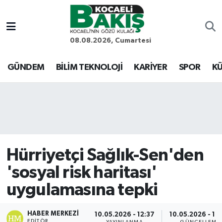
Kocaeli Nöbetçi Eczaneler
08.08.2026, Cumartesi
Kocaeli Hava Durumu
GÜNDEM
BİLİM TEKNOLOJİ
KARİYER
SPOR
KÜ
Kocaeli Trafik Yoğunluk Haritası
Süper Lig Puan Durumu ve Fikstür
Tüm Manşetler
Hürriyetçi Sağlık-Sen'den
Son Dakika Haberleri
'sosyal risk haritası'
uygulamasına tepki
Haber Arşivi
HABER MERKEZI
10.05.2026 - 12:37
10.05.2026 - 19
EDITÖR