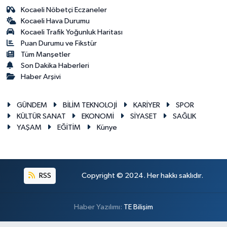
Kocaeli Nöbetçi Eczaneler
Kocaeli Hava Durumu
Kocaeli Trafik Yoğunluk Haritası
Puan Durumu ve Fikstür
Tüm Manşetler
Son Dakika Haberleri
Haber Arşivi
GÜNDEM
BİLİM TEKNOLOJİ
KARİYER
SPOR
KÜLTÜR SANAT
EKONOMİ
SİYASET
SAĞLIK
YAŞAM
EĞİTİM
Künye
RSS
Copyright © 2024. Her hakkı saklıdır.
Haber Yazılımı:
TE Bilişim