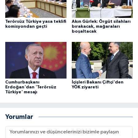
Terörsüz Türkiye yasa teklifi
Akın Gürlek: Örgüt silahları
komisyondan geçti
bırakacak, mağaraları
boşaltacak
Cumhurbaşkanı
İçişleri Bakanı Çiftçi'den
Erdoğan'dan 'Terörsüz
YÖK ziyareti
Türkiye' mesajı
Yorumlar