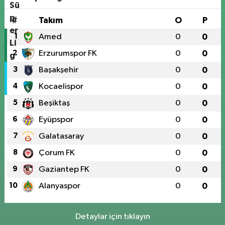
#
Takım
O
P
1
Amed
0
0
2
Erzurumspor FK
0
0
3
Başakşehir
0
0
4
Kocaelispor
0
0
5
Beşiktaş
0
0
6
Eyüpspor
0
0
7
Galatasaray
0
0
8
Çorum FK
0
0
9
Gaziantep FK
0
0
10
Alanyaspor
0
0
Detaylar için tıklayın