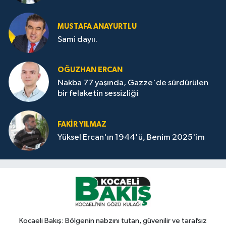
MUSTAFA ANAYURTLU
Sami dayıı.
OĞUZHAN ERCAN
Nakba 77 yaşında, Gazze'de sürdürülen
bir felaketin sessizliği
FAKİR YILMAZ
Yüksel Ercan'ın 1944'ü, Benim 2025'im
Kocaeli Bakış: Bölgenin nabzını tutan, güvenilir ve tarafsız