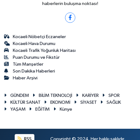
haberlerin buluşma noktası!
Kocaeli Nöbetçi Eczaneler
Kocaeli Hava Durumu
Kocaeli Trafik Yoğunluk Haritası
Puan Durumu ve Fikstür
Tüm Manşetler
Son Dakika Haberleri
Haber Arşivi
GÜNDEM
BİLİM TEKNOLOJİ
KARİYER
SPOR
KÜLTÜR SANAT
EKONOMİ
SİYASET
SAĞLIK
YAŞAM
EĞİTİM
Künye
RSS
Copyright © 2024. Her hakkı saklıdır.