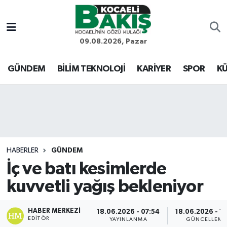
Kocaeli Nöbetçi Eczaneler
09.08.2026, Pazar
Kocaeli Hava Durumu
GÜNDEM
BİLİM TEKNOLOJİ
KARİYER
SPOR
KÜ
Kocaeli Trafik Yoğunluk Haritası
Süper Lig Puan Durumu ve Fikstür
Tüm Manşetler
HABERLER
GÜNDEM
İç ve batı kesimlerde
Son Dakika Haberleri
kuvvetli yağış bekleniyor
Haber Arşivi
HABER MERKEZI
18.06.2026 - 07:54
18.06.2026 - 10
EDITÖR
YAYINLANMA
GÜNCELLEME