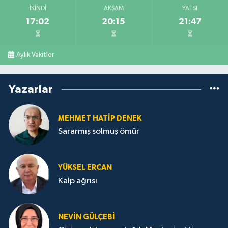
İKINDI
AKŞAM
YATSI
17:02
20:15
21:47
Aylık Vakitler
Yazarlar
MEHMET HATİP DENEK
Sararmış solmuş ömür
YÜKSEL ERCAN
Kalp ağrısı
NEVİN GÜLÇEBİ