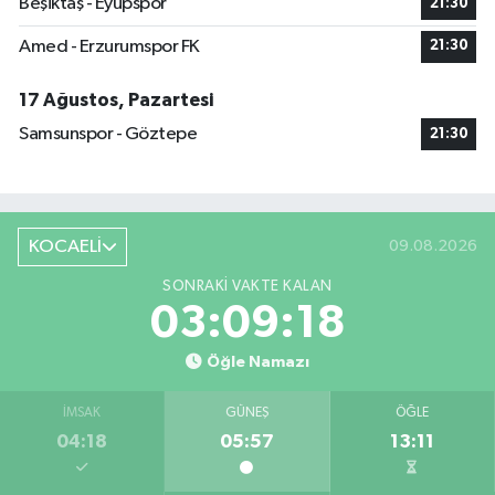
Beşiktaş - Eyüpspor
21:30
Amed - Erzurumspor FK
21:30
17 Ağustos, Pazartesi
Samsunspor - Göztepe
21:30
KOCAELİ
09.08.2026
SONRAKI VAKTE KALAN
03:09:17
Öğle Namazı
İMSAK
GÜNEŞ
ÖĞLE
04:18
05:57
13:11