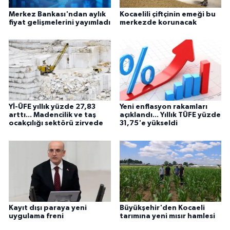
Merkez Bankası'ndan aylık
Kocaelili çiftçinin emeği bu
fiyat gelişmelerini yayımladı
merkezde korunacak
Yİ-ÜFE yıllık yüzde 27,83
Yeni enflasyon rakamları
arttı... Madencilik ve taş
açıklandı... Yıllık TÜFE yüzde
ocakçılığı sektörü zirvede
31,75'e yükseldi
Kayıt dışı paraya yeni
Büyükşehir'den Kocaeli
uygulama freni
tarımına yeni mısır hamlesi