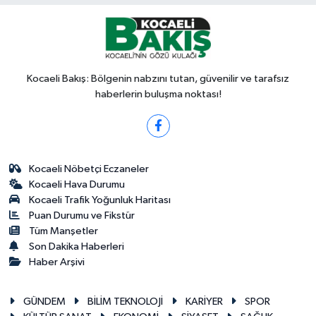
Kocaeli Bakış: Bölgenin nabzını tutan, güvenilir ve tarafsız
haberlerin buluşma noktası!
Kocaeli Nöbetçi Eczaneler
Kocaeli Hava Durumu
Kocaeli Trafik Yoğunluk Haritası
Puan Durumu ve Fikstür
Tüm Manşetler
Son Dakika Haberleri
Haber Arşivi
GÜNDEM
BİLİM TEKNOLOJİ
KARİYER
SPOR