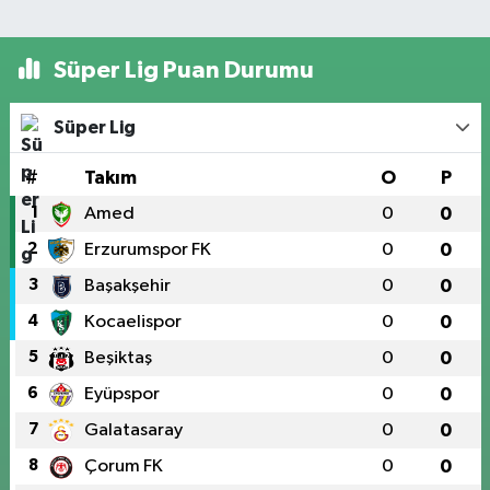
Süper Lig Puan Durumu
Süper Lig
#
Takım
O
P
1
Amed
0
0
2
Erzurumspor FK
0
0
3
Başakşehir
0
0
4
Kocaelispor
0
0
5
Beşiktaş
0
0
6
Eyüpspor
0
0
7
Galatasaray
0
0
8
Çorum FK
0
0