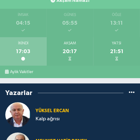
Akşam Namazı
İMSAK
GÜNEŞ
ÖĞLE
04:15
05:55
13:11
İKINDI
AKŞAM
YATSI
17:03
20:17
21:51
Aylık Vakitler
Yazarlar
YÜKSEL ERCAN
Kalp ağrısı