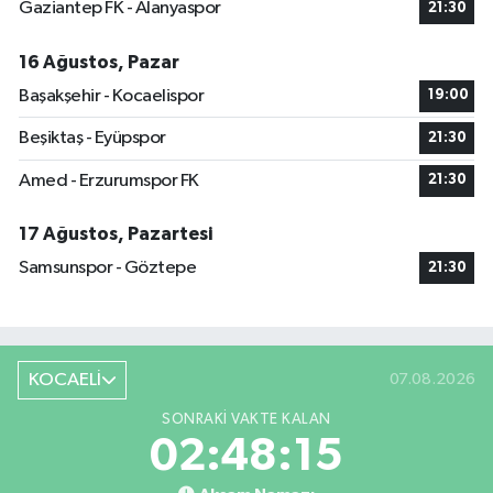
Gaziantep FK - Alanyaspor
21:30
16 Ağustos, Pazar
Başakşehir - Kocaelispor
19:00
Beşiktaş - Eyüpspor
21:30
Amed - Erzurumspor FK
21:30
17 Ağustos, Pazartesi
Samsunspor - Göztepe
21:30
KOCAELİ
07.08.2026
SONRAKI VAKTE KALAN
02:48:14