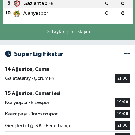
9
Gaziantep FK
0
0
10
Alanyaspor
0
0
Detaylar için tıklayın
Süper Lig Fikstür
14 Ağustos, Cuma
Galatasaray - Çorum FK
21:30
15 Ağustos, Cumartesi
Konyaspor - Rizespor
19:00
Kasımpaşa - Trabzonspor
19:00
Gençlerbirliği S.K. - Fenerbahçe
21:30