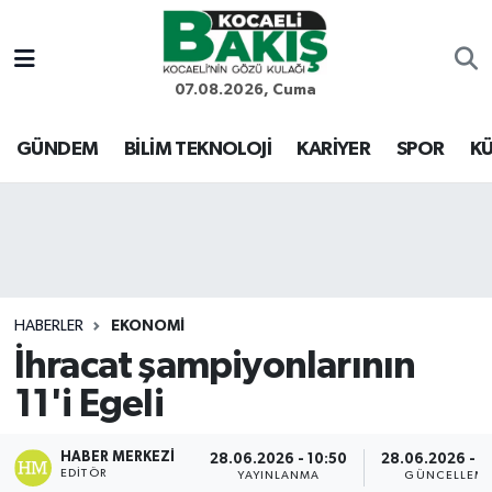
Kocaeli Nöbetçi Eczaneler
07.08.2026, Cuma
Kocaeli Hava Durumu
GÜNDEM
BİLİM TEKNOLOJİ
KARİYER
SPOR
KÜ
Kocaeli Trafik Yoğunluk Haritası
Süper Lig Puan Durumu ve Fikstür
Tüm Manşetler
HABERLER
EKONOMİ
İhracat şampiyonlarının
Son Dakika Haberleri
11'i Egeli
Haber Arşivi
HABER MERKEZI
28.06.2026 - 10:50
28.06.2026 - 1
EDITÖR
YAYINLANMA
GÜNCELLEM