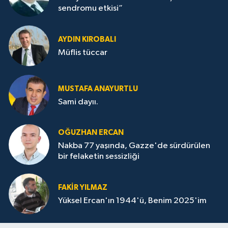
sendromu etkisi”
AYDIN KIROBALI
Müflis tüccar
MUSTAFA ANAYURTLU
Sami dayıı.
OĞUZHAN ERCAN
Nakba 77 yaşında, Gazze'de sürdürülen
bir felaketin sessizliği
FAKİR YILMAZ
Yüksel Ercan'ın 1944'ü, Benim 2025'im