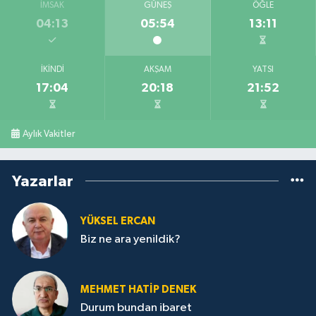
İMSAK
GÜNEŞ
ÖĞLE
04:13
05:54
13:11
İKINDI
AKŞAM
YATSI
17:04
20:18
21:52
Aylık Vakitler
Yazarlar
YÜKSEL ERCAN
Biz ne ara yenildik?
MEHMET HATİP DENEK
Durum bundan ibaret