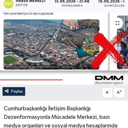
HABER MERKEZI
15.06.2026 - 21:48
16.06.2026 - 09
EDITÖR
YAYINLANMA
GÜNCELLEME
Paylaş
-
+
A
A
Cumhurbaşkanlığı İletişim Başkanlığı
Dezenformasyonla Mücadele Merkezi, bazı
medya organları ve sosyal medya hesaplarında