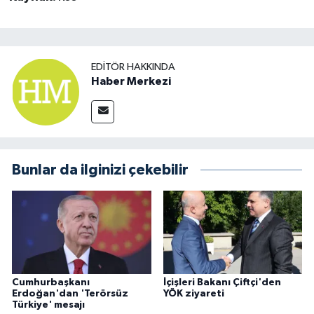
EDITÖR HAKKINDA
Haber Merkezi
Bunlar da ilginizi çekebilir
Cumhurbaşkanı
İçişleri Bakanı Çiftçi'den
Erdoğan'dan 'Terörsüz
YÖK ziyareti
Türkiye' mesajı