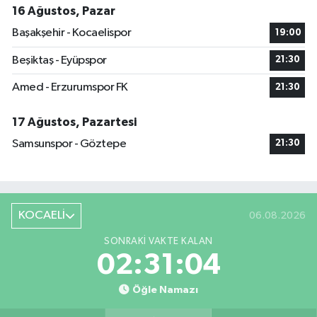
16 Ağustos, Pazar
Başakşehir - Kocaelispor
19:00
Beşiktaş - Eyüpspor
21:30
Amed - Erzurumspor FK
21:30
17 Ağustos, Pazartesi
Samsunspor - Göztepe
21:30
KOCAELİ
06.08.2026
SONRAKI VAKTE KALAN
02:31:04
Öğle Namazı