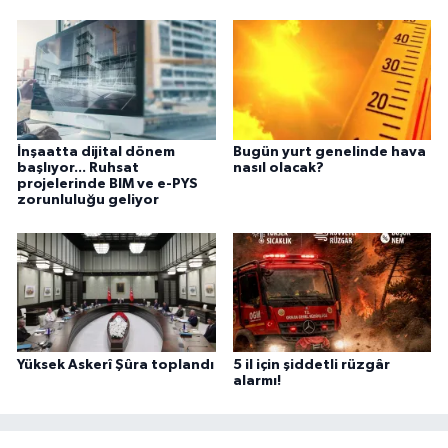
İnşaatta dijital dönem
Bugün yurt genelinde hava
başlıyor... Ruhsat
nasıl olacak?
projelerinde BIM ve e-PYS
zorunluluğu geliyor
Yüksek Askerî Şûra toplandı
5 il için şiddetli rüzgâr
alarmı!