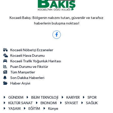
Kocaeli Bakış: Bölgenin nabzını tutan, güvenilir ve tarafsız
haberlerin buluşma noktası!
Kocaeli Nöbetçi Eczaneler
Kocaeli Hava Durumu
Kocaeli Trafik Yoğunluk Haritası
Puan Durumu ve Fikstür
Tüm Manşetler
Son Dakika Haberleri
Haber Arşivi
GÜNDEM
BİLİM TEKNOLOJİ
KARİYER
SPOR
KÜLTÜR SANAT
EKONOMİ
SİYASET
SAĞLIK
YAŞAM
EĞİTİM
Künye