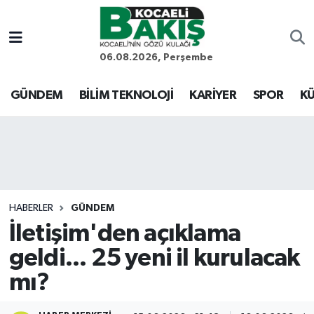
Kocaeli Nöbetçi Eczaneler
06.08.2026, Perşembe
Kocaeli Hava Durumu
GÜNDEM
BİLİM TEKNOLOJİ
KARİYER
SPOR
KÜ
Kocaeli Trafik Yoğunluk Haritası
Süper Lig Puan Durumu ve Fikstür
Tüm Manşetler
HABERLER
GÜNDEM
İletişim'den açıklama
Son Dakika Haberleri
geldi... 25 yeni il kurulacak
Haber Arşivi
mı?