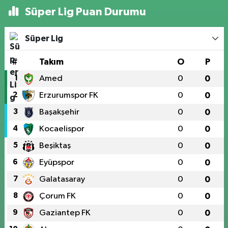
Süper Lig Puan Durumu
Süper Lig
#
Takım
O
P
1
Amed
0
0
2
Erzurumspor FK
0
0
3
Başakşehir
0
0
4
Kocaelispor
0
0
5
Beşiktaş
0
0
6
Eyüpspor
0
0
7
Galatasaray
0
0
8
Çorum FK
0
0
9
Gaziantep FK
0
0