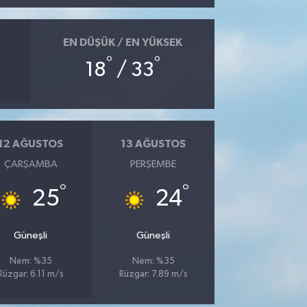
EN DÜŞÜK / EN YÜKSEK
°
°
18
/ 33
12 AĞUSTOS
13 AĞUSTOS
ÇARŞAMBA
PERŞEMBE
°
°
25
24
Güneşli
Güneşli
Nem: %35
Nem: %35
Rüzgar: 6.11 m/s
Rüzgar: 7.89 m/s