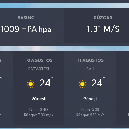
BASINÇ
RÜZGAR
1009 HPA
1.31 M/S
hpa
S
10 AĞUSTOS
11 AĞUSTOS
PAZARTESI
SALI
°
°
°
24
24
Güneşli
Güneşli
Nem: %40
Nem: %39
s
Rüzgar: 7.89 m/s
Rüzgar: 6.19 m/s