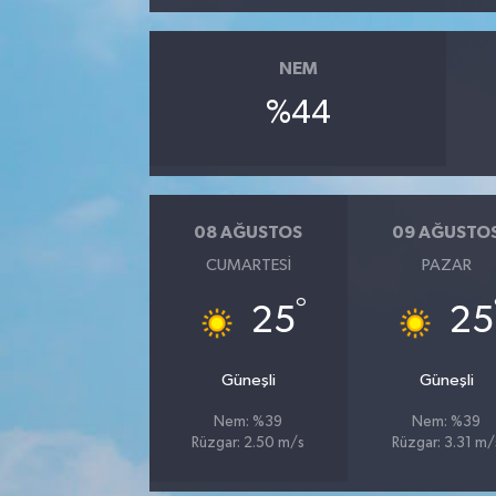
NEM
%44
08 AĞUSTOS
09 AĞUSTO
CUMARTESI
PAZAR
°
25
25
Güneşli
Güneşli
Nem: %39
Nem: %39
Rüzgar: 2.50 m/s
Rüzgar: 3.31 m/