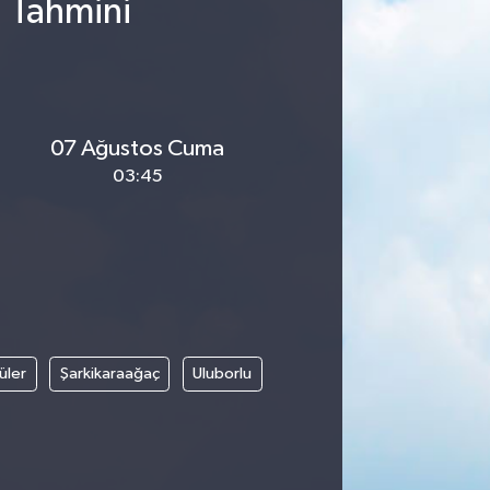
u Tahmini
07 Ağustos Cuma
03:45
üler
Şarkikaraağaç
Uluborlu