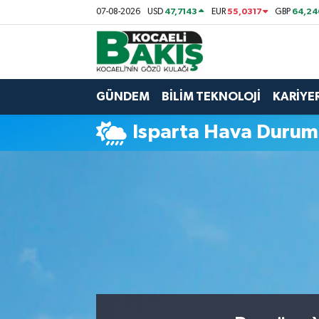
47,7143
55,0317
64,24
07-08-2026
USD
EUR
GBP
Kocaeli Nöbetçi Eczaneler
Kocaeli Hava Durumu
GÜNDEM
BİLİM TEKNOLOJİ
KARİYE
Kocaeli Trafik Yoğunluk Haritası
Isparta Hava Duru
Süper Lig Puan Durumu ve Fikstür
Tüm Manşetler
Son Dakika Haberleri
Haber Arşivi