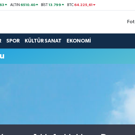
63
6510.40
13.799
64.225,61
ALTIN
BİST
BTC
Fot
R
SPOR
KÜLTÜR SANAT
EKONOMİ
mu