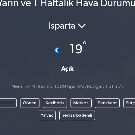
arın ve 1 Haftalık Hava Durum
Isparta
°
19
Açık
Nem: %44, Basınç: 1009 hpa hPa, Rüzgar: 1.31 m/s
endost
Gönen
Keçiborlu
Merkez
Senirkent
Sütç
Yalvaç
Yenişarbademli