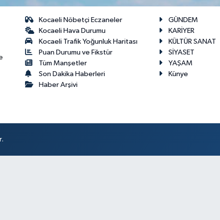
Kocaeli Nöbetçi Eczaneler
GÜNDEM
Kocaeli Hava Durumu
KARİYER
Kocaeli Trafik Yoğunluk Haritası
KÜLTÜR SANAT
Puan Durumu ve Fikstür
SİYASET
e
Tüm Manşetler
YAŞAM
Son Dakika Haberleri
Künye
Haber Arşivi
r.