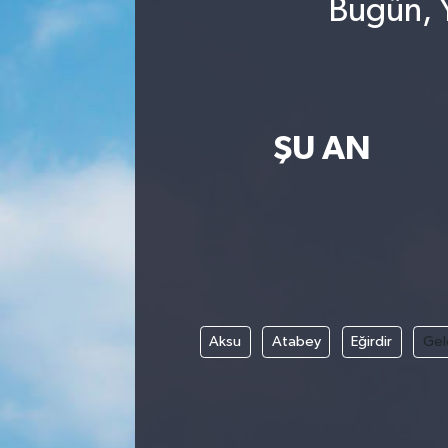
Bugün, Y
ŞU AN
Aksu
Atabey
Eğirdir
Gel