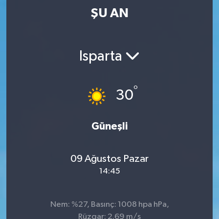
ŞU AN
Isparta
°
30
Güneşli
09 Ağustos Pazar
14:45
Nem: %27, Basınç: 1008 hpa hPa,
Rüzgar: 2.69 m/s