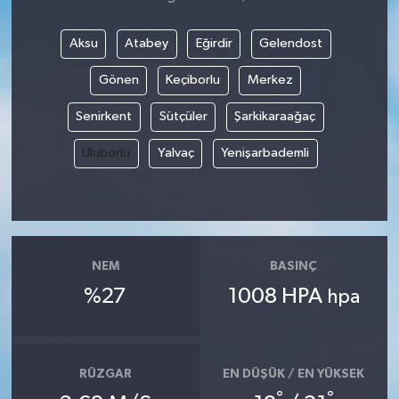
Aksu
Atabey
Eğirdir
Gelendost
Gönen
Keçiborlu
Merkez
Senirkent
Sütçüler
Şarkikaraağaç
Uluborlu
Yalvaç
Yenişarbademli
NEM
BASINÇ
%27
1008 HPA
hpa
RÜZGAR
EN DÜŞÜK / EN YÜKSEK
°
°