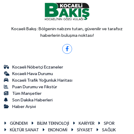
Kocaeli Bakış: Bölgenin nabzını tutan, güvenilir ve tarafsız
haberlerin buluşma noktası!
Kocaeli Nöbetçi Eczaneler
Kocaeli Hava Durumu
Kocaeli Trafik Yoğunluk Haritası
Puan Durumu ve Fikstür
Tüm Manşetler
Son Dakika Haberleri
Haber Arşivi
GÜNDEM
BİLİM TEKNOLOJİ
KARİYER
SPOR
KÜLTÜR SANAT
EKONOMİ
SİYASET
SAĞLIK