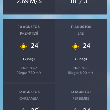
2.69 M/S
18
/ 31
10 AĞUSTOS
11 AĞUSTOS
PAZARTESI
SALI
°
°
24
24
Güneşli
Güneşli
Nem: %42
Nem: %39
Rüzgar: 7.50 m/s
Rüzgar: 6.00 m/s
12 AĞUSTOS
13 AĞUSTOS
ÇARŞAMBA
PERŞEMBE
°
°