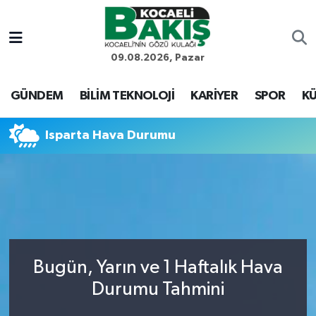
Kocaeli Nöbetçi Eczaneler
09.08.2026, Pazar
Kocaeli Hava Durumu
GÜNDEM
BİLİM TEKNOLOJİ
KARİYER
SPOR
KÜ
Kocaeli Trafik Yoğunluk Haritası
Isparta Hava Durumu
Süper Lig Puan Durumu ve Fikstür
Tüm Manşetler
Son Dakika Haberleri
Bugün, Yarın ve 1 Haftalık Hava
Haber Arşivi
Durumu Tahmini