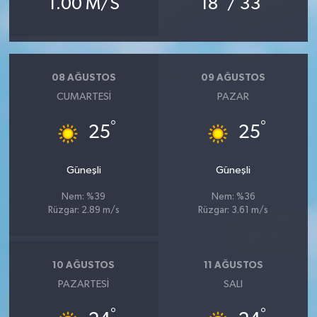
1.00 M/S
18
/ 33
08 AĞUSTOS
09 AĞUSTOS
CUMARTESI
PAZAR
°
°
25
25
Güneşli
Güneşli
Nem: %39
Nem: %36
Rüzgar: 2.89 m/s
Rüzgar: 3.61 m/s
10 AĞUSTOS
11 AĞUSTOS
PAZARTESI
SALI
°
°