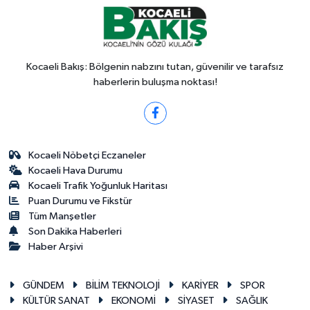
Kocaeli Bakış: Bölgenin nabzını tutan, güvenilir ve tarafsız
haberlerin buluşma noktası!
Kocaeli Nöbetçi Eczaneler
Kocaeli Hava Durumu
Kocaeli Trafik Yoğunluk Haritası
Puan Durumu ve Fikstür
Tüm Manşetler
Son Dakika Haberleri
Haber Arşivi
GÜNDEM
BİLİM TEKNOLOJİ
KARİYER
SPOR
KÜLTÜR SANAT
EKONOMİ
SİYASET
SAĞLIK