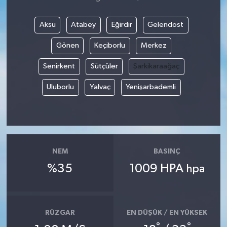
Aksu
Atabey
Eğirdir
Gelendost
Gönen
Keçiborlu
Merkez
Senirkent
Sütçüler
Şarkikaraağaç
Uluborlu
Yalvaç
Yenişarbademli
NEM
BASINÇ
%35
1009 HPA
hpa
RÜZGAR
EN DÜŞÜK / EN YÜKSEK
°
°