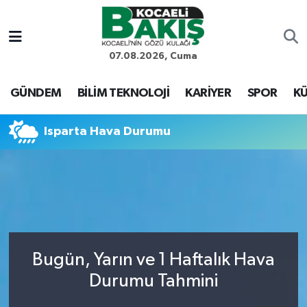
Kocaeli Nöbetçi Eczaneler
07.08.2026, Cuma
Kocaeli Hava Durumu
GÜNDEM
BİLİM TEKNOLOJİ
KARİYER
SPOR
KÜ
Kocaeli Trafik Yoğunluk Haritası
Isparta Hava Durumu
Süper Lig Puan Durumu ve Fikstür
Tüm Manşetler
Son Dakika Haberleri
Bugün, Yarın ve 1 Haftalık Hava
Haber Arşivi
Durumu Tahmini