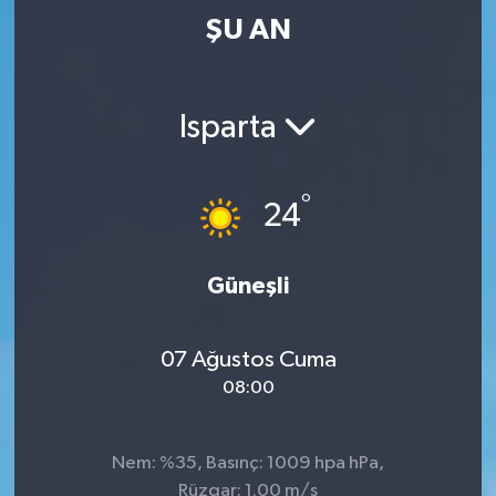
ŞU AN
Isparta
°
24
Güneşli
07 Ağustos Cuma
08:00
Nem: %35, Basınç: 1009 hpa hPa,
Rüzgar: 1.00 m/s